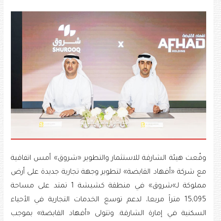
وقّعت هيئة الشارقة للاستثمار والتطوير «شروق» أمس اتفاقية
مع شركة «أفهاد القابضة» لتطوير وجهة تجارية جديدة على أرض
مملوكة لـ»شروق» في منطقة كشيشة 1 تمتد على مساحة
15,095 متراً مربعا، لدعم توسع الخدمات التجارية في الأحياء
السكنية في إمارة الشارقة. وتتولى «أفهاد القابضة» بموجب