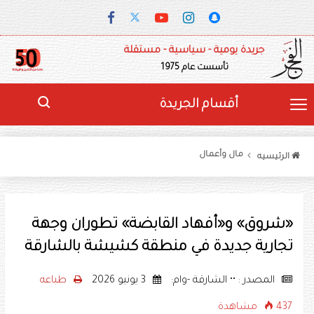
جريدة يومية - سياسية - مستقلة
تأسست عام 1975
أقسام الجريدة
مال وأعمال
الرئيسيه
«شروق» و«أفهاد القابضة» تطوران وجهة
تجارية جديدة في منطقة كشيشة بالشارقة
المصدر : •• الشارقة -وام:
3 يونيو 2026
طباعه
437 مشاهدة