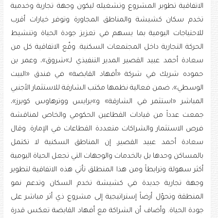
الاتفاقية تطوير المشروع وتشغيله ليكون وجهة تجارية وخدمية
تخدم سكان كشيشة والمناطق المجاورة وتوفر خيارات أقرب
للاحتياجات اليومية بما يسهم في تعزيز جودة الحياة وتنشيط
الحركة التجارية داخل المجتمعات السكنية. وقّع الاتفاقية كل من
سعادة أحمد عبيد القصير المدير التنفيذي لـ»شروق»، وعمر بن
حموده شريك في شركة «أفهاد القابضة» في فندق «البيت
الوسطي»، ضمن فعالية نظمها مكتب الشارقة للاستثمار الأجنبي
المباشر «استثمر في الشارقة» و»برايس ووترهاوس كوبرز»،
جمعت عدداً من قيادات القطاعين الحكومي والخاص لمناقشة
فرص الاستثمار والشراكات متعددة القطاعات في الإمارة. وقال
سعادة أحمد عبيد القصير، إن المناطق السكنية لا تكتمل
بالمساكن وحدها بل بالخدمات والوجهات التي تجعل الحياة اليومية
أكثر سهولة وترابطاً ومن هذا المنطلق تأتي هذه الاتفاقية لتطوير
وجهة تجارية جديدة في كشيشة تخدم السكان وتدعم نمو
المنطقة وتحوّل أرضاً إستراتيجية إلى مشروع ذي أثر مباشر على
جودة الحياة. وأضاف أن الشراكة مع أفهاد القابضة تعكس قدرة