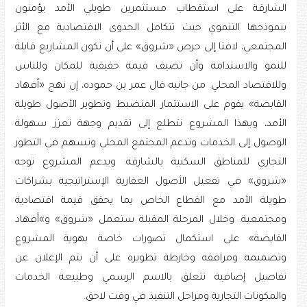
الشارقة على استقطاب مستثمرين طويلي الأمد يؤمنون
بنموذجها التنموي حيث تتكامل الجدوى الاقتصادية مع الأثر
المجتمعي، لافتا إلى حرص «شروق» على أن تكون المشاريع قابلة
للنمو والاستدامة وأن تضيف قيمة حقيقية للمكان وللناس
وللاقتصاد المحلي. من جانبه قال عمر بن حموده، إن نهج «أفهاد
القابضة» يقوم على الاستثمار المنضبط وتطوير الأصول طويلة
الأمد، وبهذا المشروع نتطلع إلى تقديم وجهة تعزز سهولة
الوصول إلى الخدمات وتدعم المجتمع المحلي وتسهم في التطور
التجاري للمناطق السكنية بالشارقة. ويدعم المشروع توجه
«شروق» في تفعيل الأصول العقارية الإستراتيجية بشراكات
طويلة الأمد مع القطاع الخاص بما يحقق قيمة اقتصادية
ومجتمعية. وخلال المرحلة المقبلة ستعمل «شروق» و»أفهاد
القابضة» على استكمال تصورات خاصة بهوية المشروع
وتصميمه ومرافقه وخارطة تطويره على أن يتم الإعلان عن
تفاصيل إضافية تتعلق بالاسم الرسمي وطبيعة الخدمات
والمكونات التجارية ومراحل التنفيذ في وقت لاحق.