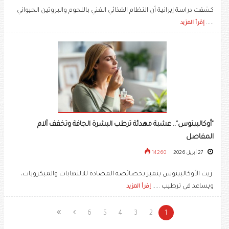
كشفت دراسة إيرانية أن النظام الغذائي الغني باللحوم والبروتين الحيواني
.....
إقرأ المزيد
"أوكاليبتوس".. عشبة مهدئة ترطب البشرة الجافة وتخفف آلام
المفاصل
27 أبريل 2026
14260
زيت الأوكاليبتوس يتميز بخصائصه المضادة للالتهابات والميكروبات،
ويساعد في ترطيب .....
إقرأ المزيد
6
5
4
3
2
1