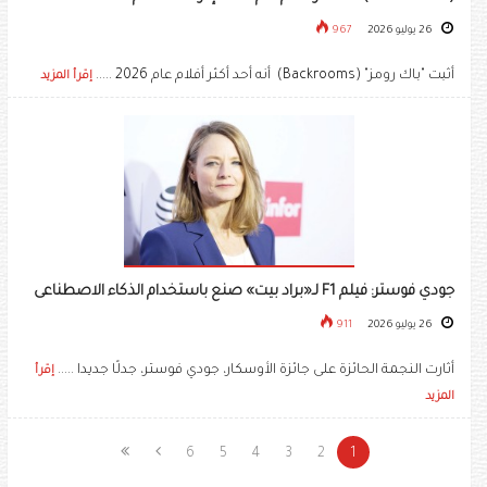
26 يوليو 2026
967
أثبت "باك رومز" (Backrooms) أنه أحد أكثر أفلام عام 2026 .....
إقرأ المزيد
جودي فوستر: فيلم F1 لـ«براد بيت» صنع باستخدام الذكاء الاصطناعى
26 يوليو 2026
911
أثارت النجمة الحائزة على جائزة الأوسكار، جودي فوستر، جدلًا جديدا .....
إقرأ
المزيد
6
5
4
3
2
1