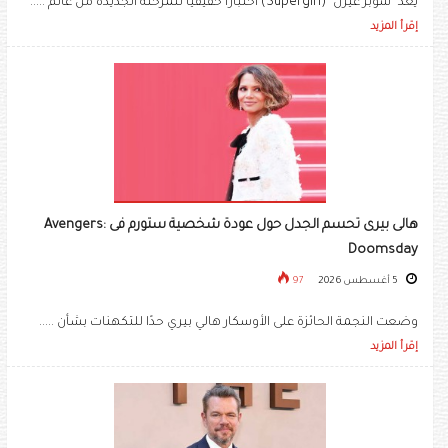
يعد "سوبر غيرل" (Supergirl) اختبارا حقيقيا للمرحلة الجديدة من عالم .....
إقرأ المزيد
هالى بيرى تحسم الجدل حول عودة شخصية ستورم فى Avengers:
Doomsday
5 أغسطس 2026
97
وضعت النجمة الحائزة على الأوسكار هالي بيري حدًا للتكهنات بشأن .....
إقرأ المزيد