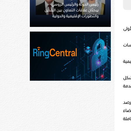
سي
رئيس الدولة ونائباه يعزون خادم
البلدين
الحرمين بوفاة والدة الأمير حمود بن
ية
سعود بن عبدالعزيز آل سعود
ولى
سات
مية
شكل
دمة
لرصد
ضاء
ملة