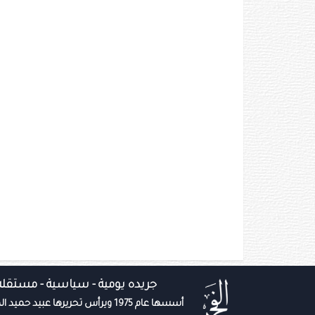
جريده يومية - سياسية - مستقله
أسسها عام 1975 ويرأس تحريرها عبيد حميد المزروعي