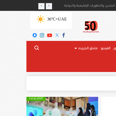
‹
›
أمير حمود بن سعود بن عبدالعزيز آل سعود
لبلدين والتطورات الإقليمية والدولية
+36°C
UAE
ر
الفيديو
ملحق الجريده
الأكثر قراءة
الأكثر قراءة