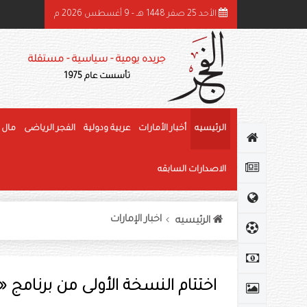
الأحد 25 صفر 1448 هـ - 9 أغسطس 2026 م
ئيس الدولة ونائباه يهنئون رئيس كوت ديفوار بذكرى استقلال بلاده
جريده يومية - سياسية - مستقلة
تأسست عام 1975
الرئيسيه
أخبار الأمارات
عربية ودولية
الفجر الرياضى
مال 
الاصدارات السابقه
اخبار الإمارات
الرئيسيه
اختتام النسخة الأولى من برنامج