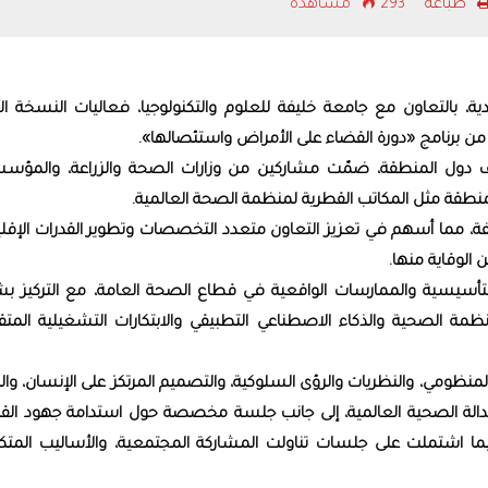
طباعه
293 مشاهدة
رئيس الدولة والرئيس الرو
يبحثان علاقات التعاون بين 
والتطورات الإقليمية والدول
ة، بالتعاون مع جامعة خليفة للعلوم والتكنولوجيا، فعاليات النسخة الأ
برنامج «دورة القضاء على الأمراض واستئصالها».
لف دول المنطقة، ضمّت مشاركين من وزارات الصحة والزراعة، والمؤس
لمنطقة مثل المكاتب القطرية لمنظمة الصحة العالمية.
فة، مما أسهم في تعزيز التعاون متعدد التخصصات وتطوير القدرات الإقلي
الوقاية منها.
ة التأسيسية والممارسات الواقعية في قطاع الصحة العامة، مع التركيز ب
نظمة الصحية والذكاء الاصطناعي التطبيقي والابتكارات التشغيلية المتق
لمنظومي، والنظريات والرؤى السلوكية، والتصميم المرتكز على الإنسان، وا
 العدالة الصحية العالمية، إلى جانب جلسة مخصصة حول استدامة جهود الق
ما اشتملت على جلسات تناولت المشاركة المجتمعية، والأساليب المتكا