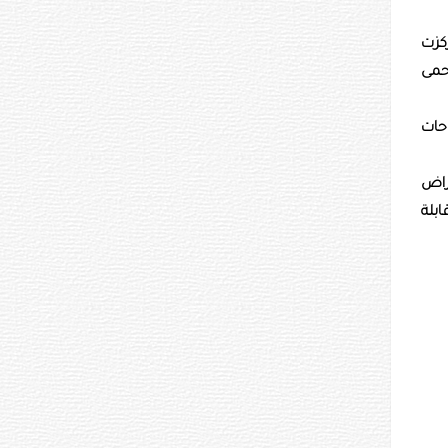
كزت
حمى
وحات
راض
ابلة