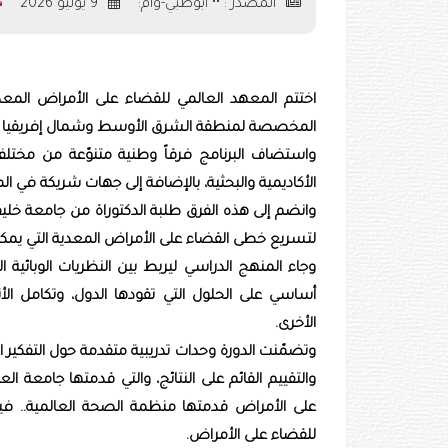
المصدر : •• أبوظبي-وام:
9 يوليو 2026
اختتم المعهد العالمي للقضاء على الأمراض المعدي
المخصصة لمنطقة الشرق الأوسط وشمال إفريقيا من 
واستضاف البرنامج فرقاً وطنية متنوّعة من مخت
الأكاديمية والبحثية، بالإضافة إلى جهات شريكة في ا
وانضم إلى هذه الفرق طلبة الدكتوراة من جامعة خلي
لتسريع خطى القضاء على الأمراض المعدية التي يمكن 
وجاء المنهج الدراسي ليربط بين النظريات الوبائي
أساسي على الحلول التي تقودها الدول، وتكامل الأ
الأخرى.
وتضمّنت الدورة وحدات تدريبية متقدمة حول التفكير ا
والتقييم القائم على النتائج، والتي قدمتها جامعة
على الأمراض قدمتها منظمة الصحة العالمية.. في
للقضاء على الأمراض.