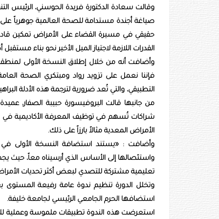
وقالت سعادة الدكتورة فريدة الحوسني، الرئيس التن
صياغة أجندة مستدامة للصحة العالمية جوهرياً على 
حقيقي في مسيرة القضاء على الأمراض تمكين قادة الرعا
القدرات اللازمة لاجتياز الميل الأخير نحو بناء مستقبل
وأضافت أنه من خلال إطلاق النسخة الأولى لمنطقة
فإننا نعمل على تزويد رواد ومبتكري الصحة العامة 
التطبيقي، والتي تُعد ضرورية لترجمة هذه الأدلة الب
من جانبها قالت البروفيسورة حبيبة الصفار، عميد
شراكات تُسهم في توظيف المعرفة الأكاديمية في خد
الأمراض المعدية مثالاً بارزاً على ذلك.
وأضافت : «يستند استضافة النسخة الأولى في 
واستئصالها إلى الأساس الذي أرسيناه معاً، حيث يجم
تعليمية مشتركة للتصدي لبعض أكثر تحديات الأمراض ال
وتخلل الدورة تنظيم ندوة عامة رفيعة المستوى بعنو
استضافها الحرم الجامعي الرئيسي لجامعة خليفة.
استعرضت هذه الندوة تطبيقات ملموسة وعملية للهندس