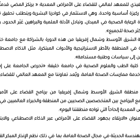
فيذي للمعهد لعالمي للقضاء على الأمراض المعدية: « يرتكز المضي قدماً
ركيزة أساسية واحدة، وهي الاستثمار في كوادرنا البشرية ويتطلب تحقيق ت
ية الصحية في الميدان، وتبادل الأدلة العلمية والبراهين عَبْر الحدود، و
 أكثر صحة للجميع».
 الشرق الأوسط وشمال إفريقيا من هذه الدورة بالشراكة مع جامعة خلي
في المنطقة بالأطر الاستراتيجية والأدوات المبتكرة، مثل الذكاء الاصطن
راهين إلى سياسات وطنية مستدامة».
ة كلية الطب والعلوم الصحية في جامعة خليفة: «تحرص الجامعة على إق
مة ممارسات الصحة العامة، ويُعد تعاوننا مع المعهد العالمي للقضاء 
منطقة الشرق الأوسط وشمال إفريقيا من برنامج القضاء على الأم
ع البرنامج بين المتخصصين الصحيين من المنطقة والخبراء العالميين في 
معدية إلحاحاً التي تواجه منطقتنا اليوم».
ان «الارتقاء بجهود القضاء على الأمراض عبر الذكاء الاصطناعي والابتكا
ة الحديثة في مجال الصحة العامة، بما في ذلك نظم الإنذار المبكر القا