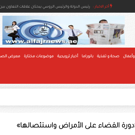
رئيس الدولة ونائباه يعزون خادم الحرمين بوفاة والدة ال
أخر الاخبار :
رئيس الدولة والرئيس الروسي يبحثان علاقات التعاون بين ا
وأعمال
صحة و تغذية
بانوراما
أخبار ترويجية
موضوعات مختارة
معرض الصو
 «دورة القضاء على الأمراض واستئصالها»