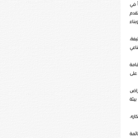
 في
قدم
بناء
فة،
اعي
امة
على
راض
بيئة
ر»،
ئمة