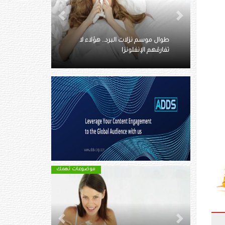
Next
Previous
طوال موسم نزلات البرد.. هؤلاء لا
خبيرة تغذية تكشف 
تفارقهم الإنفلونزا
الزائد في الطعام
موضوعات تهمك
Next
Previous