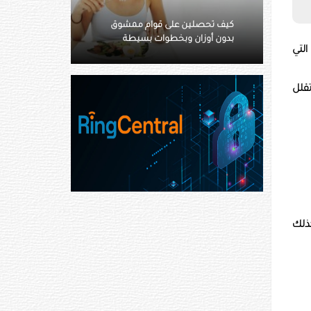
كيف تحصلين على قوام ممشوق
دراسة تهدم نظريات 
بدون أوزان وبخطوات بسيطة
الاكتئاب ليس خللًا ب
لتي
قلل
سي وكذلك