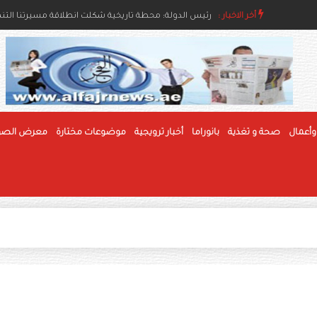
اء والإنسانية
أخر الاخبار :
رئيس الدولة ونائباه يهنئون رئيس بوليفيا وحاكم عام جام
رئيس الدولة: محطة تاريخية شكلت انطلاقة مسيرتنا التنموي
وأعمال
صحة و تغذية
بانوراما
أخبار ترويجية
موضوعات مختارة
معرض الصو