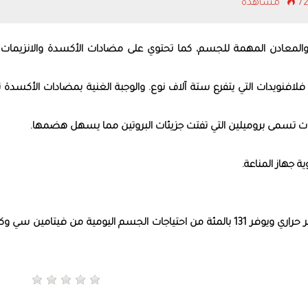
مشاهدة
 والمعادن المهمة للجسم، كما تحتوي على مضادات الأكسدة والانزيمات ا
ويدات التي يتفرع ستة آلاف نوع. والوجبة الغنية بمضادات الأكسدة ت
ات تسمى بروميلين التي تفتت جزيئات البروتين مما يسهل هضمها.
 جهاز المناعة.
يذكر أن كوب واحد من الأناناس يحتوي على 82.5 سعر حراري ويوفر 131 بالمئة من احتياجات الجسم اليومية من فيتامين 