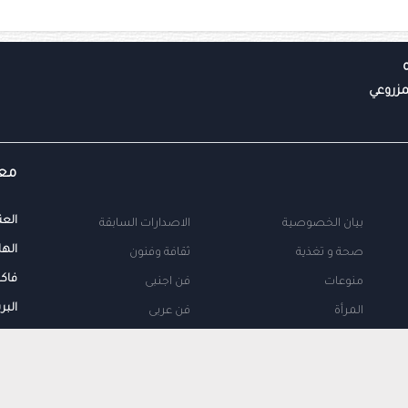
معل
العن
بيان الخصوصية
الاصدارات السابقة
الها
صحة و تغذية
ثقافة وفنون
فاك
منوعات
فن اجنبى
البر
المرأة
فن عربى
محلية
اتصل بنا
طب
اعلن معنا