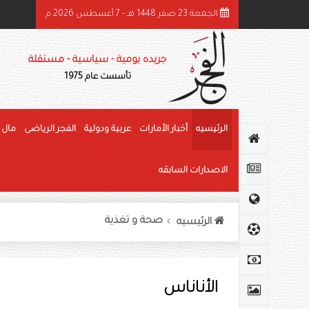
الجمعة 23 صفر 1448 هـ - 7 أغسطس 2026 م
ميد بن راشد: الشيخ زايد قائد عظيم وحّد الصف وأرسى دعائم النهضة وغرس قيم العط
جريده يومية - سياسية - مستقلة
تأسست عام 1975
الرئيسيه
أخبار الأمارات
عربية ودولية
الفجر الرياضى
مال 
الاصدارات السابقه
صحة و تغذية
الرئيسيه
الأناناس