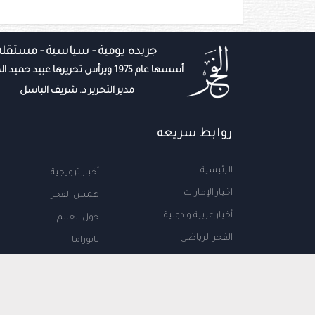
جريده يومية - سياسية - مستقله
أسسها عام 1975 ويرأس تحريرها عبيد حميد المزروعي
مدير التحرير د. شريف الباسل
روابط سريعه
الرئيسية
أخبار ترويجية
اخبار الإمارات
همس الفجر
أخبار عربية و دولية
حول العالم
الفجر الرياضى
بانوراما
المال والاعمال
سياحة
مجتمع الإمارات
علوم