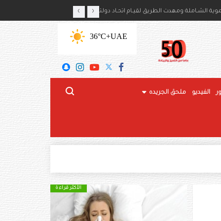
‹
›
ايكا بذكرى استقلال بلديهما
ة الشـاملة ومهدت الطريق لقيـام اتحـاد دولتنـا
+36°C
UAE
ر
الفيديو
ملحق الجريده
الأكثر قراءة