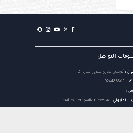
ومات التواصل
وان :
أبوظبي شارع المرور اشارة 21
تف :
024488300
س :
يد الالكتروني :
email:editors@alfajrnews.ae