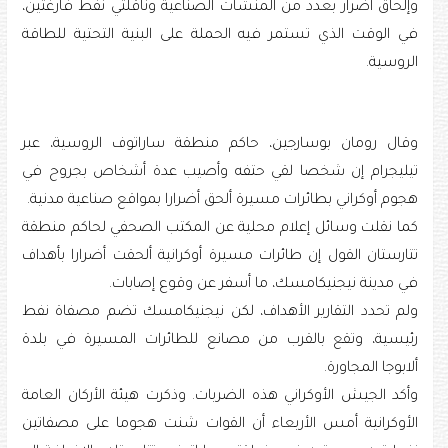
وإلحاق أضرار بعدد من المنشآت الصناعية وناقلتي نفط فارغتين،
في الوقت الذي تستمر فيه الحملة على البنية التحتية للطاقة
الروسية.
وقال رومان بوسارجين، حاكم منطقة ساراتوف الروسية، عبر
تيليجرام إن شخصا ⁠لقي حتفه وأصيب عدة أشخاص بجروح في
هجوم أوكراني بطائرات مسيرة ألحق أضرارا بمواقع ‌صناعية مدنية.
كما ​نقلت وسائل إعلام محلية عن المكتب الصحفي لحاكم منطقة
تتارستان القول إن طائرات مسيرة أوكرانية ألحقت أضرارا ⁠بأهداف
في مدينة نيجنيكامسك، ما أسفر عن ⁠وقوع إصابات.
ولم تحدد التقارير الأهداف، لكن نيجنيكامسك تضم مصفاة نفط
رئيسية، وتقع بالقرب من مصانع ​للطائرات المسيرة ‌في بلدة
ألابوجا المجاورة.
وأكد الجيش الأوكراني هذه الضربات. وذكرت هيئة الأركان العامة
الأوكرانية أمس ‌الأربعاء أن القوات شنت هجوما على مصفاتين