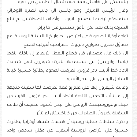
زيلينسكي على هامش قمة حلف شمال الأطلسي في أنقرة.
وقال الرئيس الأميركي وهو جالس الى جانب نظيره الأوكراني
سنمنحكم ترخيصا لتصنيع باتريوت. وأضاف للصحافيين لم نبلغ
الشركة بذلك بعد، لكن الأمور ستسير على ما يرام.
تواجه أوكرانيا صعوبة في اعتراض الصواريخ البالستية الروسية، مع
تضاؤل مخزون صواريخ باتريوت الاعتراضية أميركية الصنع.
الى ذلك قال مصدران في قطاع النفط، الأربعاء، إن ناقلة النفط
(ياسا بولاريس) التي تستخدمها شركة شيفرون لنقل شحنات
اتحاد خط أنابيب بحر قزوين، تعرضت لهجوم بطائرة مسيرة قبالة
الساحل الروسي على البحر الأسود.
وقالت شيفرون إنها على علم بواقعة تعرضت لها سفينة متجهة
إلى منشآت التحميل التابعة لاتحاد أنابيب بحر قزوين بالقرب من
ميناء نوفوروسيسك الروسي على البحر الأسود، مضيفة أن طاقم
السفينة بخير وأن الصادرات من كازاخستان لم تتأثر.
وذكرت ​سلطات محلية روسية أن هجمات شنتها أوكرانيا بطائرات
مسيرة على الأراضي الروسية أسفرت عن مقتل شخص واحد