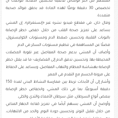
المنتظم من أكثر الوسائل فاعلية لتحسين الصحة، موضحًا أن
تخصيص 30 دقيقة يوميًّا لهذه العادة قد يحقق فوائد صحية
متعددة.
وقال خان، في مقطع فيديو نشره عبر «إنستغرام»، إن المشي
يساعد على تعزيز صحة القلب من خلال خفض خطر الإصابة
بالنوبات القلبية، وتحسين ضغط الدم ومستويات الكوليسترول،
فضلًا عن المساهمة في تنظيم مستويات السكر في الدم.
وأضاف أن المشي يدعم صحة المفاصل عبر تقوية العضلات
المحيطة بها، وتحسين تدفق الدم إلى الغضاريف؛ ما قد يقلل خطر
الإصابة بهشاشة العظام والتهاب المفاصل، ويساعد على الحفاظ
على مرونة الجسم مع التقدم في العمر.
وأشار إلى أن الأبحاث تربط بين ممارسة النشاط البدني لمدة 150
دقيقة أسبوعيًّا، بما في ذلك المشي، وانخفاض خطر الإصابة
ببعض أنواع السرطان، مثل سرطان الأمعاء والثدي والكلى.
وأوضح أن المشي يسهم أيضًا في تعزيز كفاءة الجهاز المناعي
من خلال تقليل التوتر، وتحسين جودة النوم، والحد من الالتهابات،