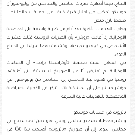
المتاح، فيما أظهرت ضربات الخامس والسادس من يوليو-تموز أن
موسكو تمضي في اختبار قدرة كييف على حماية سمائها تحت
ضغط ناري متكرر.
وجاءت الهجمات الأخيرة بعد أيام من ضربة واسعة على العاصمة
الأوكرانية، إذ أفادت «رويترز» بأن الضربات الروسية قتلت عشرات
الأشخاص في كييف ومحيطها، وكشفت نقصًا متزايدًا في الدفاع
الجوي.
في المقابل، نقلت صحيفة «أوكرانسكا برافدا» أن الدفاعات
الأوكرانية لم تعترض أيًا من الصواريخ الباليستية التي أطلقتها
روسيا في هجوم ليلة الخامس إلى السادس من يوليو-تموز، في
مؤشر مباشر على أن المشكلة باتت تتركز في الذخيرة الاعتراضية
المخصصة للتهديدات عالية السرعة.
باتريوت في حسابات موسكو
وتشير معطيات مصدر سياسي روسي مقرب من لجنة الدفاع في
مجلس الدوما إلى أن صواريخ «باتريوت» أصبحت بندًا ثابتًا في