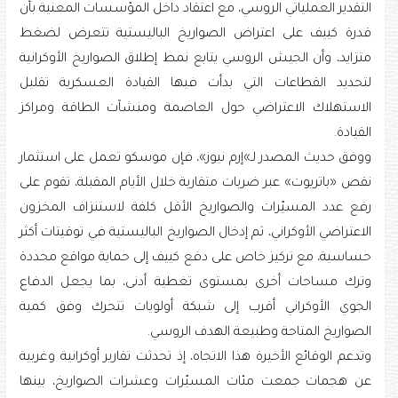
التقدير العملياتي الروسي، مع اعتقاد داخل المؤسسات المعنية بأن
قدرة كييف على اعتراض الصواريخ الباليستية تتعرض لضغط
متزايد، وأن الجيش الروسي يتابع نمط إطلاق الصواريخ الأوكرانية
لتحديد القطاعات التي بدأت فيها القيادة العسكرية تقليل
الاستهلاك الاعتراضي حول العاصمة ومنشآت الطاقة ومراكز
القيادة.
ووفق حديث المصدر لـ»إرم نيوز»، فإن موسكو تعمل على استثمار
نقص «باتريوت» عبر ضربات متقاربة خلال الأيام المقبلة، تقوم على
رفع عدد المسيّرات والصواريخ الأقل كلفة لاستنزاف المخزون
الاعتراضي الأوكراني، ثم إدخال الصواريخ الباليستية في توقيتات أكثر
حساسية، مع تركيز خاص على دفع كييف إلى حماية مواقع محددة
وترك مساحات أخرى بمستوى تغطية أدنى، بما يجعل الدفاع
الجوي الأوكراني أقرب إلى شبكة أولويات تتحرك وفق كمية
الصواريخ المتاحة وطبيعة الهدف الروسي.
وتدعم الوقائع الأخيرة هذا الاتجاه، إذ تحدثت تقارير أوكرانية وغربية
عن هجمات جمعت مئات المسيّرات وعشرات الصواريخ، بينها