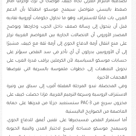
لصدقية الالتزام الغربي تجاه كييف، موضحًا أن ترك أوكرانيا أمام
ضغط باليستي متواصل سيمنح موسكو انطباعًا بأن الدعم
الغربي بات قابلًا للاستنزاف، وهو ما تحاول حكومات أوروبية تفاديه
قبل أن يتحول إلى رسالة ضعف داخل الحرب وخارجها. ويوضح
المصدر الأوروبي أن الاتصالات الجارية بين العواصم الغربية تركز
على منع انتقال أزمة الدفاع الجوي إلى أزمة ثقة مع كييف، مشيرًا
إلى أن الأوروبيين يدركون أن أي تأخر في سد النقص سيؤثر على
حسابات موسكو السياسية، لأن الكرملين يراقب قدرة الغرب على
تحويل التعهدات إلى خطوات ملموسة بالسرعة التي تفرضها
الهجمات الأخيرة.
وفي المحصلة، تبدو المرحلة المقبلة أقرب إلى سباق بين وتيرة
الاستنزاف الروسية وسرعة الترميم الغربية، فإذا حصلت كييف على
مخزون سريع من PAC-3 ستستعيد جزءًا من قدرتها على حماية
العاصمة من الصواريخ الباليستية.
أما استمرار النقص فسيجبرها على تقنين أعمق للدفاع الجوي،
وسيمنح موسكو مساحة أوسع لاختبار المدن والبنية الحيوية