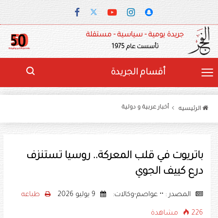
جريدة يومية - سياسية - مستقلة
تأسست عام 1975
أقسام الجريدة
أخبار عربية و دولية
الرئيسيه
باتريوت في قلب المعركة.. روسيا تستنزف
درع كييف الجوي
المصدر : •• عواصم-وكالات:
9 يوليو 2026
طباعه
226 مشاهدة