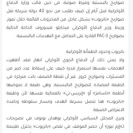
صواريخ باليستية وفرط صوتية، في حين قالت وزارة الدفاع
الأوكرانية قبل أيام إن كييف طلبت من نحو 40 دولة شريكة نقل
صواريخ «باتريوت» بشكل عاجل من المخزونات القائمة خلال تموز،
وربط وزير الدفاع الأوكراني ميخايلو فيدوروف الحاجة الحالية
بصواريخ PAC-3 القادرة على التعامل مع التهديدات الباليستية.
باتريوت وحدود الطمأنة الأوكرانية
ولا يعني ذلك أن الدفاع الجوي الأوكراني انهار، فقد أظهرت
الهجمات نفسها استمرار قدرة كييف على إسقاط عدد كبير من
المسيّرات وصواريخ كروز، غير أن نقطة الضعف باتت متركزة في
الطبقة المضادة للصواريخ الباليستية، وهي طبقة لا تعوضها
أنظمة «ناسامز» أو «إيريس-تي» بالفعالية نفسها، لأن وظيفة
«باتريوت» هنا تتصل بسرعة الهدف ومسار سقوطه ونافذة
الاعتراض الضيقة.
ويرى المحلل السياسي الأوكراني بوهدان بوبوف في تصريحات
لـ»إرم نيوز» أن حصر الموقف في نقص «باتريوت» يختزل طبيعة