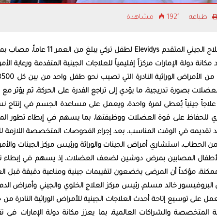
«أكاديمية أبوظبي
طباعه
1921 مشاهدة
على بناء كفاءات 
للمستقبل
نجحت مدينة برجيل الطبية في أبوظبي في تقديم العلاج الجيني المتقدم Elevidys لطفل تركي يبلغ من 
)، في خطوة تجسد مكانة دولة الإمارات مركزاً إقليمياً للعلاجات الجينية المتقدمة ورعاية ال
ضلات بصورة تدريجية، ما يؤدي إلى تراجع القدرة على الحركة، ثم يؤثر مع 
لوقت في الجهازين التنفسي والقلب. يُعد Elevidys علاجاً جينياً يُعطى لمرة واحدة، ويعمل على مساعدة الجسم في إنتا
ري للحفاظ على قوة العضلات ووظيفتها، بما يسهم في إبطاء تطور ال
د تقديمه في الوقت المناسب، بعد إجراء الفحوصات المتخصصة اللازمة للت
يمن الحطاب، استشاري أمراض الجينات والوراثة ورئيس مركز الجينات والأم
عاية الأطفال المصابين بمرض دوشين لضعف العضلات، إذ يسهم في إبطاء ت
مكنة، مؤكداً أن المرضى يخضعون لتقييمات جينية ومناعية دقيقة قبل الع
ل البروفيسور خالد مسلم، رئيس مركز العلاج الخلوي والجيني وأمراض الد
عمل على توسيع إتاحة أحدث العلاجات الجينية للأمراض الوراثية النادرة من 
ية المتخصصة والشراكات العالمية، بما يعزز مكانة دولة الإمارات في تق