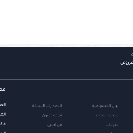
معل
العن
بيان الخصوصية
الاصدارات السابقة
الها
صحة و تغذية
ثقافة وفنون
فاك
منوعات
فن اجنبى