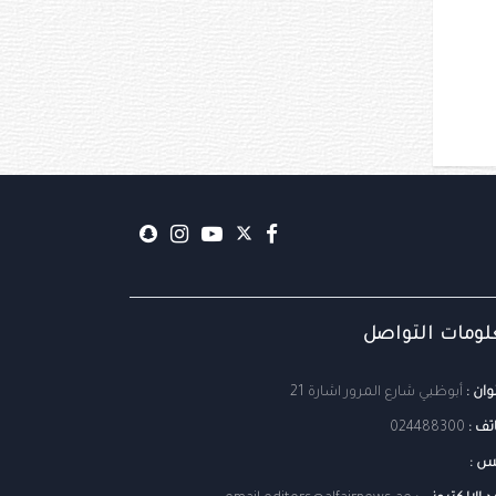
ومات التواصل
وان :
أبوظبي شارع المرور اشارة 21
تف :
024488300
س :