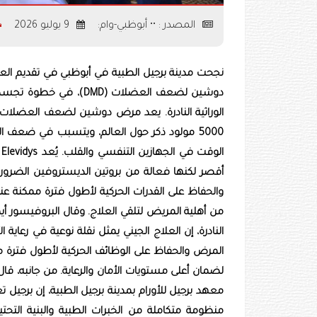
المصدر : •• أبوظبي-وام:
9 يوليو 2026
دوشين لضعف العضلات (DMD
5000 مولود ذكر حول العالم، ويتسبب في ضعف الع
ا
أقصر لكنها فعالة من بروتين الديستروفين الضرو
والحفاظ على القدرات الحركية لأطول فترة ممكنة عن
من أهلية المريض لتلقي العلاج. وقال البروفيسور أ
النادرة، إن العلاج الجيني يمثل نقلة نوعية في ر
المرض والحفاظ على الوظائف الحركية لأطول فترة م
لضمان أعلى مستويات الأمان والرعاية. من جانبه، قا
معهد برجيل للأورام بمدينة برجيل الطبية، إن برجيل ت
منظومة متكاملة من الخبرات الطبية والبنية التحت