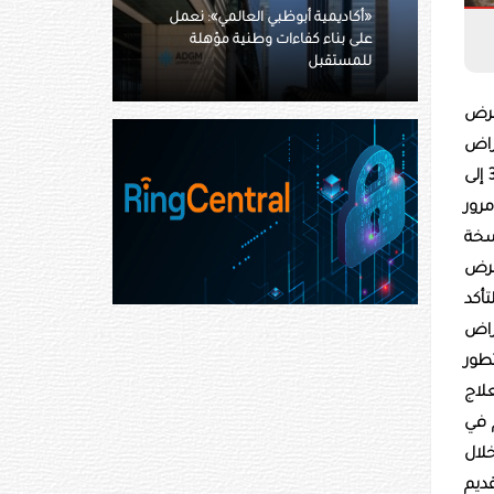
 العالمي»: نعمل
وطنية مؤهلة
سعود الحجيلان: السادس من
أغسطس أرسى دعائم دولة الاتحاد
العمر 11 عاماً، مصاب بمرض
أمراض
الوراثية النادرة. يعد مرض دوشين لضعف العضلات من الأمراض الوراثية النادرة التي تصيب نحو طفل واحد من بين كل 3500 إلى
مرور
ج نسخة
مرض
أكد
راض
طور
لاج
م في
خلال
ديم