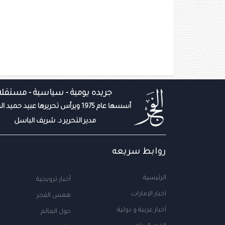
جريده يومية - سياسية - مستقله
أسسها عام 1975 ويرأس تحريرها عبيد حميد المزروعي
مدير التحرير د. شريف الباسل
روابط سريعه
الرئيسية
أخبار ترويجية
اخبار الإمارات
همس الفجر
أخبار عربية و دولية
حول العالم