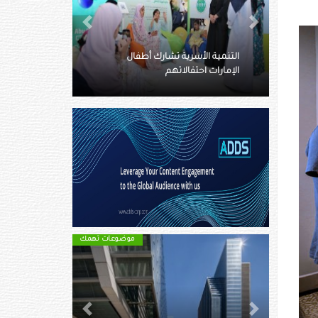
Next
Previous
الأعلى للأمومة والطفولة يكرم
شارك أطفال
أعضاء البرلمان الإماراتي للطفل
م
المنتهية عضويتهم
موضوعات تهمك
موضوعات تهمك
Next
Previous