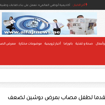
أخر الاخبار :
سعود الحجيلان: السادس من أغسطس أرسى دعائم دولة ا
«أكاديمية أبوظبي العالمي»: نعمل على بناء كفاءات وطن
وأعمال
صحة و تغذية
بانوراما
أخبار ترويجية
موضوعات مختارة
معرض الصو
يا متقدما لطفل مصاب بمرض دوشين لضعف