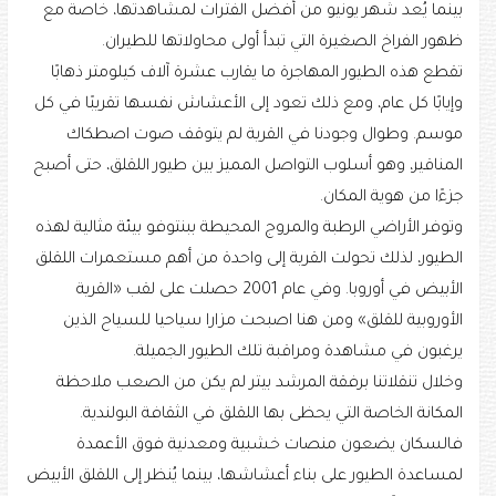
بينما يُعد شهر يونيو من أفضل الفترات لمشاهدتها، خاصة مع
ظهور الفراخ الصغيرة التي تبدأ أولى محاولاتها للطيران.
تقطع هذه الطيور المهاجرة ما يقارب عشرة آلاف كيلومتر ذهابًا
وإيابًا كل عام، ومع ذلك تعود إلى الأعشاش نفسها تقريبًا في كل
موسم. وطوال وجودنا في القرية لم يتوقف صوت اصطكاك
المناقير، وهو أسلوب التواصل المميز بين طيور اللقلق، حتى أصبح
جزءًا من هوية المكان.
وتوفر الأراضي الرطبة والمروج المحيطة ببنتوفو بيئة مثالية لهذه
الطيور، لذلك تحولت القرية إلى واحدة من أهم مستعمرات اللقلق
الأبيض في أوروبا. وفي عام 2001 حصلت على لقب «القرية
الأوروبية للقلق» ومن هنا اصبحت مزارا سياحيا للسياح الذين
يرغبون في مشاهدة ومراقبة تلك الطيور الجميلة.
وخلال تنقلاتنا برفقة المرشد بيتر لم يكن من الصعب ملاحظة
المكانة الخاصة التي يحظى بها اللقلق في الثقافة البولندية.
فالسكان يضعون منصات خشبية ومعدنية فوق الأعمدة
لمساعدة الطيور على بناء أعشاشها، بينما يُنظر إلى اللقلق الأبيض