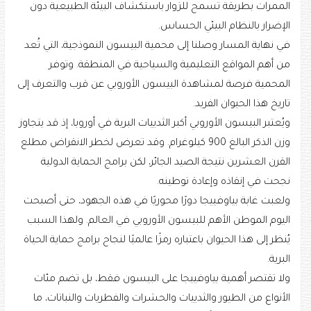
الممرات بطريقة تسمح للزوار باستكشاف البيئة الطبيعية دون
الإضرار بالنظام البيئي الحساس.
في نهاية المسار وصلنا إلى محمية البيسون النموذجية، التي تُعد
من أهم المواقع التعليمية والسياحية في المنطقة. وتوفر
المحمية فرصة لمشاهدة البيسون الأوروبي عن قرب والتعرف إلى
تاريخ هذا الحيوان الفريد.
ويُعتبر البيسون الأوروبي أكبر الثدييات البرية في أوروبا، إذ قد يتجاوز
وزن الذكر البالغ 900 كيلوغرام. وقد تعرض لخطر الانقراض مطلع
القرن العشرين نتيجة الصيد الجائر، لكن برامج الحماية الدولية
نجحت في إنقاذه وإعادة توطينه.
ولعبت غابة بياوفييجا دورًا محوريًا في هذه الجهود، حتى أصبحت
اليوم الموطن الأهم للبيسون الأوروبي في العالم. ولهذا السبب
يُنظر إلى هذا الحيوان باعتباره رمزًا عالميًا لنجاح برامج حماية الحياة
البرية.
ولا تقتصر أهمية بياوفييجا على البيسون فقط، بل تضم مئات
الأنواع من الطيور والثدييات والحشرات والفطريات والنباتات، ما