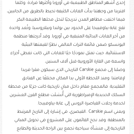
إحدى أشهر المناطق الطبيعية في أوروبا وأكثرها فرادة. وكلما
اقتربنا من وجهتنا بدأت الغابات الكثيفة تحيط بالطريق من الجانبين،
فيما اختفت مظاهر المدن تدريجيًا لتحل محلها الطبيعة البكر.
تقع غابة بياوفييجا على الحدود بين بولندا وبيلاروسيا، وتُعد واحدة
من آخر الغابات البدائية المتبقية في أوروبا. وقد أدرجتها منظمة
اليونسكو ضمن قائمة التراث العالمي نظرًا لقيمتها البيئية
الاستثنائية، حيث تمثل نموذجًا حيًا للغابات التي كانت تغطي أجزاء
واسعة من القارة الأوروبية قبل آلاف السنين.
وصلنا إلى مجمع Carskie التاريخي الذي سيكون مقرا فريدا
لإقامتنا. ومنذ اللحظة الأولى بدا المكان مختلفًا عن الفنادق
التقليدية. فالمجمع مقام داخل مبانٍ تاريخية كانت جزءًا من محطة
السكك الحديدية الإمبراطورية التي أُنشئت مطلع القرن العشرين
لخدمة رحلات القياصرة الروس إلى غابة بياوفييجا.
ويعني اسم Carskie ..القيصري، في إشارة إلى التاريخ المرتبط
بالمنطقة. وقد نجح القائمون على المشروع في تحويل المباني
التاريخية إلى منشأة سياحية تجمع بين الراحة الحديثة والطابع