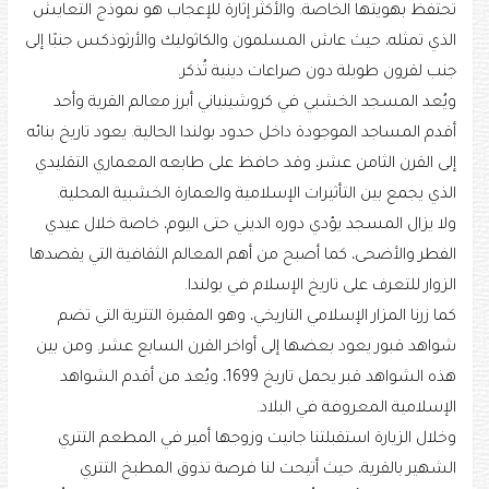
تحتفظ بهويتها الخاصة. والأكثر إثارة للإعجاب هو نموذج التعايش
الذي تمثله، حيث عاش المسلمون والكاثوليك والأرثوذكس جنبًا إلى
جنب لقرون طويلة دون صراعات دينية تُذكر.
ويُعد المسجد الخشبي في كروشينياني أبرز معالم القرية وأحد
أقدم المساجد الموجودة داخل حدود بولندا الحالية. يعود تاريخ بنائه
إلى القرن الثامن عشر، وقد حافظ على طابعه المعماري التقليدي
الذي يجمع بين التأثيرات الإسلامية والعمارة الخشبية المحلية.
ولا يزال المسجد يؤدي دوره الديني حتى اليوم، خاصة خلال عيدي
الفطر والأضحى، كما أصبح من أهم المعالم الثقافية التي يقصدها
الزوار للتعرف على تاريخ الإسلام في بولندا.
كما زرنا المزار الإسلامي التاريخي، وهو المقبرة التترية التي تضم
شواهد قبور يعود بعضها إلى أواخر القرن السابع عشر. ومن بين
هذه الشواهد قبر يحمل تاريخ 1699، ويُعد من أقدم الشواهد
الإسلامية المعروفة في البلاد.
وخلال الزيارة استقبلتنا جانيت وزوجها أمير في المطعم التتري
الشهير بالقرية، حيث أتيحت لنا فرصة تذوق المطبخ التتري