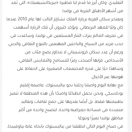
التقليدي. وكان أبرز ما قُدم لنا فطيرة «بيريكاتشيفنيك»، التي تُعد
من أشهر الأطباق التترية في بولندا.
ويفتخر سكان القرية بزيارة الملك تشارلز الثالث لها عام 2010 عندما
كان وليًا للعهد البريطاني. ويؤكد كثيرون أن تلك الزيارة أسهمت
في تعريف العالم بتراث التتار المسلمين في بولندا، وساعدت في
جذب مزيد من السياح والباحثين المهتمين بالتنوع الثقافي والديني.
ورغم أن عدد سكان كروشينياني لا يتجاوز بضع مئات من
الأشخاص، فإنها أصبحت رمزًا للتسامح والتعايش الثقافي،
وشاهدًا حيًا على قدرة المجتمعات الصغيرة على الحفاظ على
هويتها عبر الأجيال.
مع نهاية اليوم واصلنا رحلتنا نحو بياليستوك، عاصمة إقليم
بودلاسكي، ونحن نحمل انطباعًا واضحًا بأن هذه المنطقة لا تتميز
بطبيعتها فقط، بل أيضًا بقدرتها على جمع ثقافات وتقاليد
متعددة في مساحة جغرافية واحدة، لتصبح واحدة من أكثر
مناطق بولندا تميزًا وتنوعًا.
في صباح اليوم التالي انطلقنا من بياليستوك باتجاه غابة بياوفييجا،