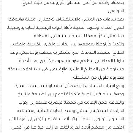
يجعلها واحدة من أغنى المناطق الأوروبية من حيث التنوع
البيولوجي.
بعد ساعات من المشي والاستكشاف توجهنا إلى مدينة هاينوفكا
لتناول الغداء. وتُعرف المدينة بأنها البوابة الرئيسية لغابة بياوفييجا،
كما تمثل مركزًا مهمًا للسياحة البيئية في المنطقة.
وتتميز هاينوفكا بموقعها بين الغابات والقرى التقليدية، وتعكس
الطابع المتعدد الثقافات الذي تشتهر به منطقة بودلاسكي. وقد
تناولنا الغداء في مطعم Niezapominajka الذي يقدم أطباقًا
مستوحاة من المطبخ البولندي والإقليمي، في استراحة مستحقة
بعد يوم طويل من الأنشطة.
ومع اقتراب المساء بدا واضحًا أن غابة بياوفييجا ليست مجرد
وجهة سياحية، بل تجربة متكاملة تجمع بين الطبيعة والتاريخ
والثقافة. فمن الإقامة في محطة قيصرية قديمة إلى ركوب
الدراجات السككية والمشي وسط الغابات البدائية ومشاهدة
البيسون الأوروبي، يشعر الزائر بأنه يسافر عبر الزمن إلى أوروبا التي
اختفت من معظم أنحاء القارة، لكنها ما زالت حية هنا في أقصى