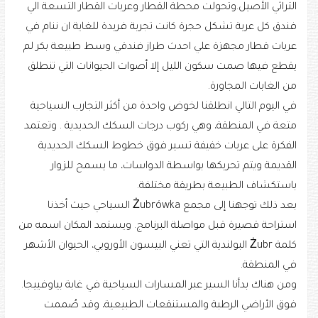
التراثي الأصيل.وتحولت محطة القطار وعربات القطار التسعة الي
فندق كل عربة تشكل حجرة كانت تجربة فريدة للغاية ان ننام في
عربات قطار مجهزة علي احدث طراز فندقي وسط طبيعة بكر لم
يقطع فيها صمت سكون الليل إلا أصوات الحيوانات التي تنطلق
من الغابات المجاورة.
في اليوم التالي انطلقنا لخوض واحدة من أكثر التجارب السياحية
متعة في المنطقة، وهي ركوب درجات السكك الحديدية . وتعتمد
الفكرة على عربات خفيفة تسير فوق خطوط السكك الحديدية
القديمة ويتم تحريكها بواسطة الدواسات، ما يسمح للزوار
باستكشاف الطبيعة بطريقة مختلفة.
بعد ذلك توجهنا إلى مجمع Żubrówka السياحي حيث أخذنا
استراحة قصيرة قبل مواصلة البرنامج. ويستمد المكان اسمه من
كلمة Żubr البولندية التي تعني البيسون الأوروبي، الحيوان الأشهر
في المنطقة.
ومن هناك بدأنا السير عبر المسارات السياحية في غابة بياوفييجا.
فوق الأراضي الرطبة والمستنقعات الطبيعية، وقد صُممت