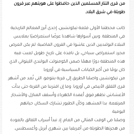
من قرى التتار المسلمين الذين حافظوا على هويتهم عبر قرون
طويلة في شرق البلاد.
كانت محطتنا الأولى قلعة تيكوتشين، إحدى أبرز المعالم التاريخية
في المنطقة. وبين أسوارها شاهدنا عرضًا استعراضيًا بملابس
النبلاء البولنديين الذين عاشوا في القرون الماضية. لم يكن العرض
مجرد استعراض سياحي، بل نافذة على تاريخ طويل لعبت فيه
هذه المنطقة دورًا مهمًا ضمن الكومنولث البولندي الليتواني الذي
كان يومًا من أكبر الكيانات السياسية في أوروبا.
من تيكوتشين واصلنا الطريق إلى قرية بنتوفو، التي تُعد من أشهر
قرى اللقلق الأبيض في أوروبا. وما إن اقتربنا من القرية حتى بدأت
الأعشاش تظهر فوق أعمدة الكهرباء وأسقف المنازل والأشجار
المرتفعة. بدا المشهد وكأن الطيور تشارك السكان حياتهم
اليومية.
وصلنا في الوقت المثالي من العام، إذ تبدأ أسراب اللقالق بالعودة
من هجرتها الطويلة من أفريقيا بين شهري أبريل وأغسطس،