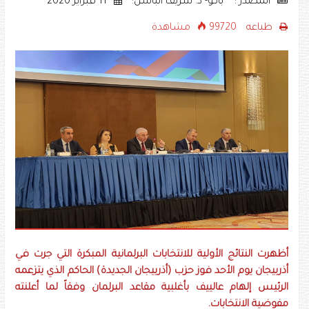
المصدر : •• باكو- د. شريف الباسل:
11 فبراير 2020
طباعه
99720 مشاهدة
أظهرت النتائج الأولية للانتخابات البرلمانية المبكرة التي جرت في
أذربيجان يوم الأحد فوز حزب (أذربيجان الجديدة) الحاكم الذي يتزعمه
الرئيس إلهام عالييف بأغلبية مقاعد البرلمان وفقاً لما أعلنته
مفوضية الانتخابات.