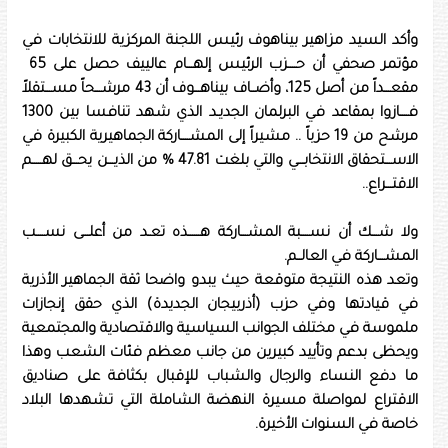
وأكد السيد مزاهير بيناهوف رئيس اللجنة المركزية للانتخابات في
مؤتمر صحفي أن حــــزب الرئيس إلهـــام عالييف حصل على 65
مقعـــداً من أصل 125، وأضــاف بيناهـــوف أن 43 مرشـــحاً مســـتقلاً
فــــازوا بمقاعد في البرلمان الجديـد الذي شهد تنافسا بين 1300
مرشح من 19 حزباً .. مشيراً إلى المشــــاركة الجماهيرية الكبيرة في
الاســـتحقاق الانتخابـــي والتي بلغت 47.81 % من الذيـــن يحـــق لهـــــم
الاقتـــراع..
ولا شـــك أن نســــبة المشـــاركة هــــــذه تعـد من أعلـــى نســــب
المشـــاركة في العالــم.
وتعد هذه النتيجة متوقعة حيث يبدو واضحا ثقة الجماهير الأذرية
في قيادتها وفي حزب (أذربيجان الجديدة) الذي حقق إنجازات
ملموسة في مختلف الجوانب السياسية والاقتصادية والمجتمعية
ويحظى بدعم وتأييد كبيرين من جانب معظم فئات الشعب وهذا
ما دفع النساء والرجال والشباب للإقبال بكثافة على صناديق
الاقتراع لمواصلة مسيرة النهضة الشاملة التي تشهدها البلاد
خاصة في السنوات الأخيرة.