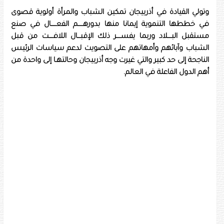
وتولي القيادة في أذربيجان تمكين الشباب والمرأة أولوية قصوى
في خططها التنموية إيمانا منها بدورهـــــم الفعـــــال في صنع
مستقبل البــــلاد وربما يفســــر ذلك الإقبـــال اللافــــت من قبل
الشباب وآبائهم وأمهاتهم على التصويت لدعم سياسات الرئيس
الناجحة إلى حد كبير والتي غيرت وجه أذربيجان وحالتهـا إلى واحدة من
أهم الدول الفاعلة في العالم.