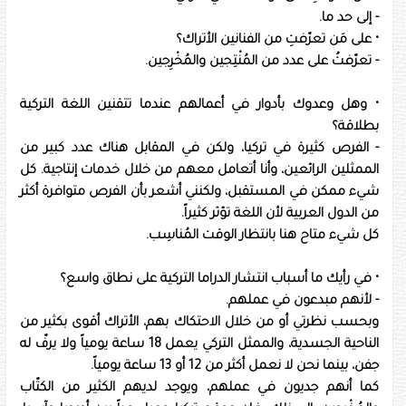
- إلى حد ما.
• على مَن تعرّفتِ من الفنانين الأتراك؟
- تعرّفتُ على عدد من المُنْتِجين والمُخْرِجين.
• وهل وعدوك بأدوار في أعمالهم عندما تتقنين اللغة التركية
بطلاقة؟
- الفرص كثيرة في تركيا، ولكن في المقابل هناك عدد كبير من
الممثلين الرائعين، وأنا أتعامل معهم من خلال خدمات إنتاجية. كل
شيء ممكن في المستقبل، ولكنني أشعر بأن الفرص متوافرة أكثر
من الدول العربية لأن اللغة تؤثر كثيراً.
كل شيء متاح هنا بانتظار الوقت المُناسِب.
• في رأيك ما أسباب انتشار الدراما التركية على نطاق واسع؟
- لأنهم مبدعون في عملهم.
وبحسب نظرتي أو من خلال الاحتكاك بهم، الأتراك أقوى بكثير من
الناحية الجسدية، والممثل التركي يعمل 18 ساعة يومياً ولا يرفّ له
جفن، بينما نحن لا نعمل أكثر من 12 أو 13 ساعة يومياً.
كما أنهم جديون في عملهم، ويوجد لديهم الكثير من الكتّاب