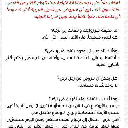
تعكف حالياً على دراسة اللغة التركية حيث تتوافر الكثير من الفرص
هناك، وإن كانت ترى أن العروض من الدول العربية أكثر، خصوصاً
أن اللغة تقف حالياً عائقاً بينها وبين الدراما التركية.
• ما حقيقة خبر زواجك وانتقالك إلى تركيا؟
- هو ليس صحيحاً...على الأقل ليس حتى الآن.
• وكأنك تلمحين إلى وجود ارتباط غير رسمي؟
- أحتفظ بحياتي الخاصة لنفسي، وأعتقد أن الجمهور يهتم أكثر
بأخباري الفنية.
• هل يمكن أن تتزوجي من رجل تركي؟
- لا يوجد شيء مستحيل.
• وما أسباب انتقالك واستقرارك في تركيا؟
- بسبب الأوضاع في لبنان من ناحية أزمة (كورونا)، ومن ناحية أخرى
بسبب الأزمة الاقتصادية وتردي الأوضاع بشكل عام.
أهلي قرروا الانتقال إلى تركيا وانتقلتُ معهم، ونحن اليوم مستقرّون
فيها لأنها قريبة من لبنان، كما ان فيها الكثير من لبنان على