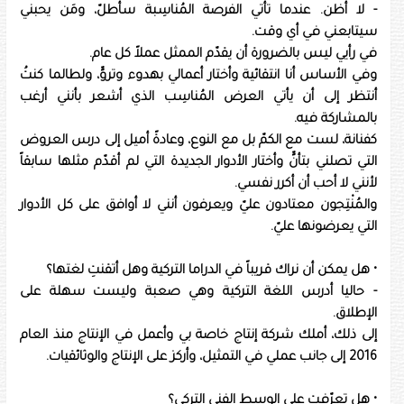
- لا أظن. عندما تأتي الفرصة المُناسِبة سأطلّ، ومَن يحبني
سيتابعني في أي وقت.
في رأيي ليس بالضرورة أن يقدّم الممثل عملاً كل عام.
وفي الأساس أنا انتقائية وأختار أعمالي بهدوء وتروٍّ، ولطالما كنتُ
أنتظر إلى أن يأتي العرض المُناسِب الذي أشعر بأنني أرغب
بالمشاركة فيه.
كفنانة، لست مع الكمّ بل مع النوع، وعادةً أميل إلى درس العروض
التي تصلني بتأنٍّ وأختار الأدوار الجديدة التي لم أقدّم مثلها سابقاً
لأنني لا أحب أن أكرر نفسي.
والمُنْتِجون معتادون عليّ ويعرفون أنني لا أوافق على كل الأدوار
التي يعرضونها عليّ.
• هل يمكن أن نراك قريباً في الدراما التركية وهل أتقنتِ لغتها؟
- حاليا أدرس اللغة التركية وهي صعبة وليست سهلة على
الإطلاق.
إلى ذلك، أملك شركة إنتاج خاصة بي وأعمل في الإنتاج منذ العام
2016 إلى جانب عملي في التمثيل، وأركز على الإنتاج والوثائقيات.
• هل تعرّفتِ على الوسط الفني التركي؟