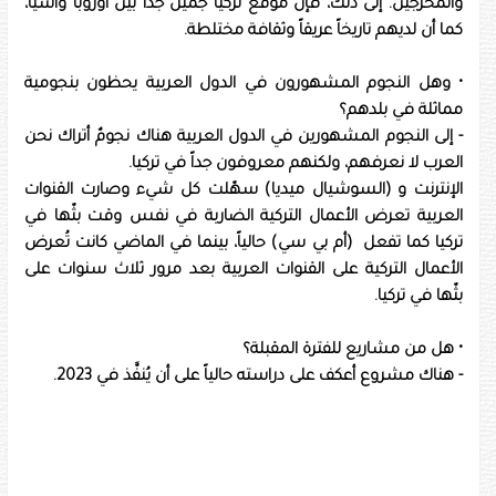
والمُخْرجين. إلى ذلك، فإن موقع تركيا جميل جداً بين أوروبا وآسيا،
كما أن لديهم تاريخاً عريقاً وثقافة مختلطة.
• وهل النجوم المشهورون في الدول العربية يحظون بنجومية
مماثلة في بلدهم؟
- إلى النجوم المشهورين في الدول العربية هناك نجومٌ أتراك نحن
العرب لا نعرفهم، ولكنهم معروفون جداً في تركيا.
الإنترنت و (السوشيال ميديا) سهّلت كل شيء وصارت القنوات
العربية تعرض الأعمال التركية الضاربة في نفس وقت بثّها في
تركيا كما تفعل (أم بي سي) حالياً، بينما في الماضي كانت تُعرض
الأعمال التركية على القنوات العربية بعد مرور ثلاث سنوات على
بثّها في تركيا.
• هل من مشاريع للفترة المقبلة؟
- هناك مشروع أعكف على دراسته حالياً على أن يُنفَّذ في 2023.