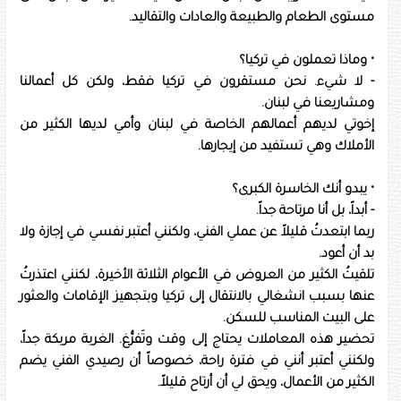
مستوى الطعام والطبيعة والعادات والتقاليد.
• وماذا تعملون في تركيا؟
- لا شيء. نحن مستقرون في تركيا فقط، ولكن كل أعمالنا
ومشاريعنا في لبنان.
إخوتي لديهم أعمالهم الخاصة في لبنان وأمي لديها الكثير من
الأملاك وهي تستفيد من إيجارها.
• يبدو أنك الخاسرة الكبرى؟
- أبداً، بل أنا مرتاحة جداً.
ربما ابتعدتُ قليلاً عن عملي الفني، ولكنني أعتبر نفسي في إجازة ولا
بد أن أعود.
تلقيتُ الكثير من العروض في الأعوام الثلاثة الأخيرة، لكنني اعتذرتُ
عنها بسبب انشغالي بالانتقال إلى تركيا وبتجهيز الإقامات والعثور
على البيت المناسب للسكن.
تحضير هذه المعاملات يحتاج إلى وقت وتَفرُّغ. الغربة مربكة جداً،
ولكنني أعتبر أنني في فترة راحة، خصوصاً أن رصيدي الفني يضم
الكثير من الأعمال، ويحق لي أن أرتاح قليلاً.