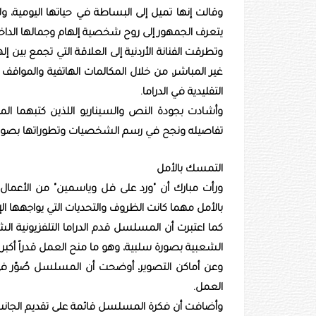
وقالت إنها تميل إلى البساطة في حياتها اليومية، 
يتعرف الجمهور إلى روح شخصية إلهام وجمالها الداخل
وتطرقت الفنانة الأردنية إلى العلاقة التي تجمع بين
غير المباشر، من خلال المكالمات الهاتفية والمواق
التقليدية في الدراما.
وأشادت بجودة النص والسيناريو اللذين كتبهما ال
تفاصيله ونجح في رسم الشخصيات وتطوراتها بصورة
التمسك بالأمل
ورأت مبارك أن "ورد على فل وياسمين" من الأعمال ا
بالأمل مهما كانت الظروف والتحديات التي يواجهها ال
كما اعتبرت أن المسلسل قدم الدراما التلفزيونية الشع
الشعبية بصورة سلبية، وهو ما منح العمل قدراً أكبر 
وعن أماكن التصوير، أوضحت أن المسلسل صُوّر في
العمل.
وأضافت أن فكرة المسلسل قائمة على تقديم الجانب 