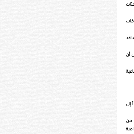
فئات
قات
شاهد
ل أن
اعية
إلى
ن من
امية