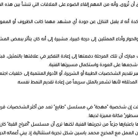
ن تُروى، وأنه من المهم إلقاء الضوء على العلاقات التي تنشأ بين هذه ال
دة أنه لا يقبل التنازل عن جودة أي مشهد مهما كانت الظروف أو المعو
الحوار وأداء الممثلين إلى درجة كبيرة، مشيرة إلى أنه كان يتأثر ببعض الم
بارك أن تلك المرحلة دفعتها إلى إعادة التفكير في علاقتها بالتمثيل، قب
 ما شجعها على العودة واستكمال مسيرتها الفنية.
بر تقديم الشخصيات الطيبة أو الشريرة، أو الأدوار المنتمية إلى خلفيات اجتم
لمدللة» لأنها تشعر بالملل سريعاً من إعادة تقديم النمط نفسه.
الت إن شخصية "مهجة" في مسلسل "طايع" تعد من أكثر الشخصيات قرباً 
طور" مكانة مميزة لديها.
عتبارها جزءاً من تجربتها الفنية، لكنها ترى أن مسلسل "أفراح القبة" كا
لى أن العمل مع المخرج محمد ياسين شكل تجربة استثنائية، إذ يبني أعماله الدر