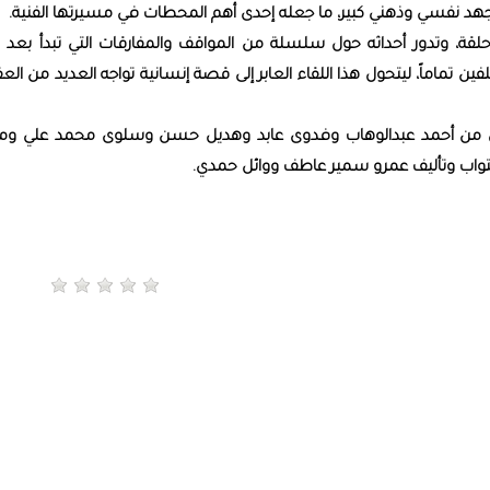
جهد نفسي وذهني كبير، ما جعله إحدى أهم المحطات في مسيرتها الفنية.
تكون مسلسل "ورد على فل وياسمين" من 15 حلقة، وتدور أحداثه حول سلسلة من المواقف والمفارقات التي تبدأ بع
 تماماً، ليتحول هذا اللقاء العابر إلى قصة إنسانية تواجه العديد من الع
ل من أحمد عبدالوهاب وفدوى عابد وهديل حسن وسلوى محمد علي وم
تواب وتأليف عمرو سمير عاطف ووائل حمدي.