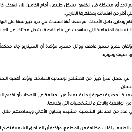
ولم تجد أي مشكلة في الظهور بشكل طبيعي أمام الكاميرا، لأن الهدف كان
ي أكثر من اهتمامه بمظهرها الخارجي.
 إلهام وطارق داخل الأحداث، موضحة أنها اعتمدت في جزء كبير منها على الت
ف الإنسانية المتعاقبة التي ساهمت في بناء القصة بشكل مختلف عن العلا
مؤلفان عمرو سمير عاطف ووائل حمدي، مؤكدة أن السيناريو جاء محكماً
 دقيقة ومؤثرة.
لتي تحمل قدراً كبيراً من المشاعر الإنسانية الصادقة، وتؤكد أهمية الت
إنسان.
بية المصرية بصورة إيجابية، بعيداً عن المبالغة في اللهجات أو تقديم الب
من الواقعية والاحترام للشخصيات التي يقدمها.
 عدد من المناطق الشعبية، مشيدة بتعاون الأهالي وبساطتهم خلال ف
الطبيعي لفئات مختلفة من المجتمع، مؤكدة أن المناطق الشعبية تضم الك