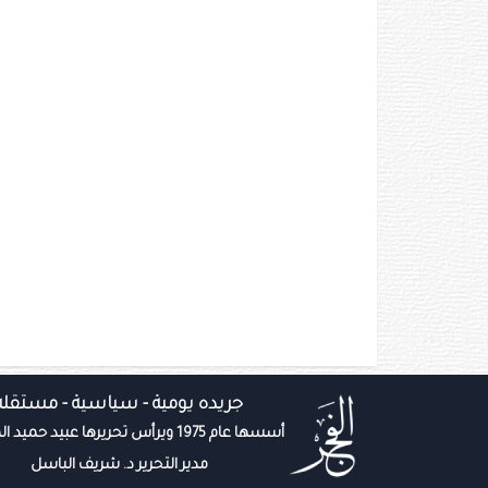
جريده يومية - سياسية - مستقله
أسسها عام 1975 ويرأس تحريرها عبيد حميد المزروعي
مدير التحرير د. شريف الباسل