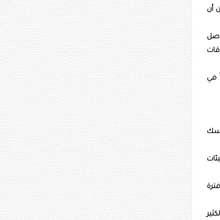
 أن
واصل
قات
 في
مسك
يئات
ترة
ثير