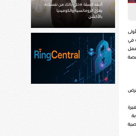
يارا السكرى عن «صقر وكناريا»:
خطوة هامة في مشواري السينمائي
ولى
 في
عمل
قصة
فرض
يرة
ة.
صية