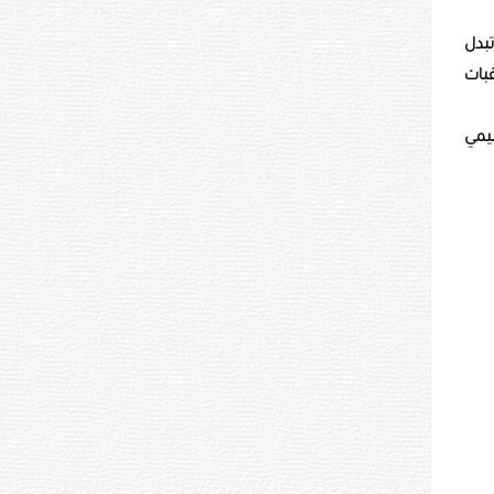
د تبدل
قبات
يمي