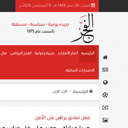
السبت 24 صفر 1448 هـ - 8 أغسطس 2026 م
ئيس الدولة ونائباه يهنئون رئيس كوت ديفوار بذكرى استقلال بلاده
جريده يومية - سياسية - مستقلة
تأسست عام 1975
الرئيسيه
أخبار الأمارات
عربية ودولية
الفجر الرياضى
مال 
الاصدارات السابقه
فن عربى
الرئيسيه
عمل صادق يراهن على الأمل