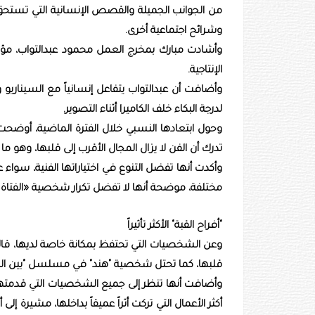
من الجوانب الجميلة والقصص الإنسانية التي تستحق أ
وشرائح اجتماعية أخرى.
وأشادت مبارك بمخرج العمل محمود عبدالتواب، مؤك
الإنتاجية.
وأضافت أن عبدالتواب يتفاعل إنسانياً مع السيناريو و
لدرجة البكاء خلف الكاميرا أثناء التصوير.
وحول ابتعادها النسبي خلال الفترة الماضية، أوضحت م
تدرك أن الفن لا يزال المجال الأقرب إلى قلبها، وهو
وأكدت أنها تفضل التنوع في اختياراتها الفنية، سواء ع
مختلفة، موضحة أنها لا تفضل تكرار شخصية «الفتاة ا
"أفراح القبة" الأكثر تأثيراً
وعن الشخصيات التي تحتفظ بمكانة خاصة لديها، ق
قلبها، كما تحتل شخصية "هند" في مسلسل "بين الس
وأضافت أنها تنظر إلى جميع الشخصيات التي قدمتها با
أكثر الأعمال التي تركت أثراً عميقاً بداخلها، مشيرة إ