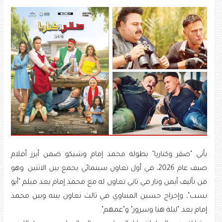
يأتي "صقر وكناريا" بطولة محمد إمام وشيكو ضمن أبرز أفلام
صيف عام 2026، في أول تعاون سينمائي يجمع بين الاثنين. وهو
من تأليف أيمن وتار في ثاني تعاون له مع محمد إمام بعد فيلم "أبو
نسب"، وإخراج حسين المنباوي في ثالث تعاون بينه وبين محمد
إمام بعد "ليلة هنا وسرور" و"عمهم".