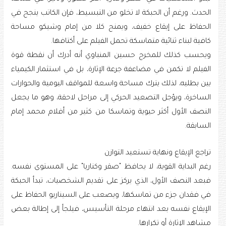
الحدث. ورغم أن الحبكة لا تخلو من التبسيط، فإن الكاتب ينجح في
الحفاظ على إيقاع خفيف، ويمنح كلا من إمام وشيكو مساحة
كافية لبناء ثنائية متماسكة تحمل الفيلم على أكتافها.
ويحسب كذلك للمخرج حسين المنباوي أنه أدرك أن نقطة قوة
الفيلم لا تكمن في مضاعفة جرعة الإثارة، بل في استثمار الكيمياء
بين بطليه، لذلك يترك مساحة واسعة للمواقف اليومية والحوارات
الساخرة، ويؤجل التصعيد الحركي إلى مراحل لاحقة، وهو ما يجعل
النصف الأول أكثر حيوية وتماسكا من كثير من أفلام محمد إمام
السابقة.
تراجع الإيقاع ونهاية تستعيد التوازن
رغم البداية القوية، لا يحافظ "صقر وكناريا" على المستوى نفسه.
فبعد النصف الأول، الذي يركز على تقديم الشخصيات، تبدأ الحبكة
في فقدان جزء من تماسكها، ويصعب على السيناريو الحفاظ على
الإيقاع نفسه بعد انتهاء مرحلة التأسيس، فيلجأ إلى إطالة بعض
مشاهد الإثارة أو تكرارها.