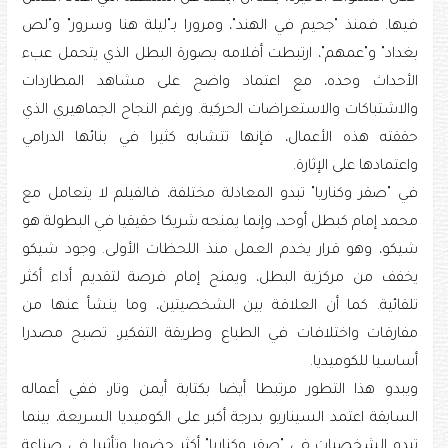
فيها. فمنذ "جحيم في الهند"، ومرورا بـ"ليلة هنا وسرور" و"لص
بغداد" و"عمهم"، ارتبطت أفلامه بصورة البطل الذي يتحمل عبء
الأحداث وحده، مع اعتماد واضح على مشاهد المطاردات
والاشتباكات والاستعراضات الحركية. ورغم النجاح الجماهيري الذي
حققته هذه الأعمال، فإنها تتشابه كثيرا في بنائها الدرامي
واعتمادها على الإثارة.
في "صقر وكناريا" تبدو المعادلة مختلفة، فالفيلم لا يتعامل مع
محمد إمام كبطل أوحد، وإنما يمنحه شريكا حقيقيا في البطولة هو
شيكو، وهو قرار يخدم العمل منذ اللحظات الأولى. وجود شيكو
يخفف من مركزية البطل، ويمنح إمام فرصة لتقديم أداء أكثر
تلقائية. كما أن العلاقة بين الشخصيتين، وما ينشأ عنها من
مفارقات واختلافات في الطباع وطريقة التفكير، تصبح مصدرا
أساسيا للكوميديا.
ويبدو هذا التطور مرتبطا أيضا بكتابة أيمن وتار، ففي أعماله
السابقة اعتمد السيناريو بدرجة أكبر على الكوميديا السريعة، بينما
تبدو الشخصيات في "صقر وكناريا" أكثر حضورا وتأثيرا في صناعة