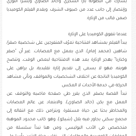
يشارك في البطولة يارا السكري وخالد الصاوي ويسرا اللوزي
وإنتصار، إلى جانب عدد من ضيوف الشرف. ويقدم الفيلم الكوميديا
ضمن قالب من الإثارة.
عندما تتفوق الكوميديا على الإثارة
يبدأ الفيلم بمشاهد افتتاحية تعرّف المتفرجين على شخصية صقر/
شاهين (محمد إمام)، الذي يعمل مع العصابات. غير أن "صقر
وكناريا" يهجر الإثارة بعد هذه الافتتاحية لبعض الوقت، وتتضح
هويته، فهو لا يسعى إلى تقديم إثارة تقليدية، بل يراهن على
الكوميديا الناتجة عن اختلاف الشخصيات والمواقف، وتأتي مشاهد
الحركة في خدمة الأحداث لا العكس.
تبدأ القصة بصقر، الذي يقرر طي صفحة ماضيه والتوقف عن
العمل مع يكن (خالد الصاوي)، والابتعاد عن عالم العصابات
والمخاطر بحثا عن حياة مستقرة. ويتزامن ذلك مع انتقاله إلى
مجمع سكني يجاور فيه بلال (شيكو)، وهو كاتب محدود الموهبة
متخصص في الأدب البوليسي. ومن هنا تبدأ سلسلة من