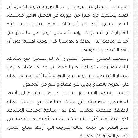
ومع ذلك، لا يصل هذا التراجع إلى حد الإضرار بالتجربة بالكامل، لأن
الفيلم يستعيد جزءا كبيرا من حيويته في الفصل الأخير. فمشهد
الإثارة الختامي يُعد من أبرز نقاط القوة، ليس بسبب كثرة
الانفجارات أو المطاردات، وإنما لأنه مبني دراميا على ما سبق من
أحداث، ويجمع بين الحركة والكوميديا في الوقت نفسه، دون أن
يفقد الشخصيات هويتها.
ويحسب للمخرج حسين المنباوي أنه لم يتعامل مع مشاهد
الإثارة باعتبارها استعراضا بصريا فقط، بل جعلها امتدادا طبيعيا
لمسار الشخصيات، وهو ما منح النهاية تأثيرا أكبر، وساعد الفيلم
على الخروج بانطباع إيجابي لدى قطاع واسع من الجمهور.
وتلعب العناصر الفنية دورا أساسيا في هذا التأثير، وعلى رأسها
الموسيقى التصويرية، التي جاءت متناغمة مع طبيعة الفيلم
الخفيفة، فدعمت لحظات التوتر دون مبالغة، ومنحت المشاهد
الكوميدية إيقاعا أكثر سلاسة. كما نجحت الأغنية المستخدمة في
ختام الفيلم في تثبيت الحالة المزاجية التي أرادها صناع العمل،
لتصبح النهاية أكثر احتفالية.