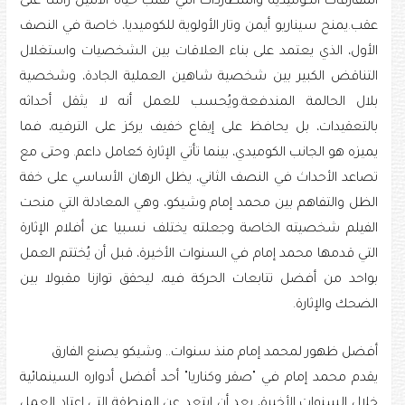
المفارقات الكوميدية والمطاردات التي تقلب حياة الاثنين رأسا على
عقب.يمنح سيناريو أيمن وتار الأولوية للكوميديا، خاصة في النصف
الأول، الذي يعتمد على بناء العلاقات بين الشخصيات واستغلال
التناقض الكبير بين شخصية شاهين العملية الجادة، وشخصية
بلال الحالمة المندفعة.ويُحسب للعمل أنه لا يثقل أحداثه
بالتعقيدات، بل يحافظ على إيقاع خفيف يركز على الترفيه، فما
يميزه هو الجانب الكوميدي، بينما تأتي الإثارة كعامل داعم. وحتى مع
تصاعد الأحداث في النصف الثاني، يظل الرهان الأساسي على خفة
الظل والتفاهم بين محمد إمام وشيكو، وهي المعادلة التي منحت
الفيلم شخصيته الخاصة وجعلته يختلف نسبيا عن أفلام الإثارة
التي قدمها محمد إمام في السنوات الأخيرة، قبل أن يُختتم العمل
بواحد من أفضل تتابعات الحركة فيه، ليحقق توازنا مقبولا بين
الضحك والإثارة.
أفضل ظهور لمحمد إمام منذ سنوات.. وشيكو يصنع الفارق
يقدم محمد إمام في "صقر وكناريا" أحد أفضل أدواره السينمائية
خلال السنوات الأخيرة، بعد أن ابتعد عن المنطقة التي اعتاد العمل