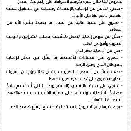
يتعرض لها خلال فترة تكوينه، لاحتوائها على (الفوليك أسيد).
- تحمي الحامل من الإصابة بالإمساك وتسهم في تسهيل عملية
الهضم، لاحتوائها على الألياف.
- تحتوي على نسبة عالية من المياه، ما يحفظ بشرة الأم من
الجفاف.
- تقلِّل من فرص إصابة الطفل بالسُّمنة، تصلب الشرايين والأوعية
الدموية وأمراض القلب.
- تقي من الإصابة بفقر الدم.
- تحتوي على مضادات الأكسدة، ما يقلِّل من خطر الإصابة
بسرطان الثدي وعنق الرحم.
- تضم قليلاً من السعرات الحرارية، حيث إن 100 جرام من الفراولة
الطازجة تحتوي على 32 سعرة حرارية فقط.
- تحتوي على كمية عالية من (الفلافونويدات) التي تُستخدم مادةً
مضادةً للالتهابات وتساعد على حماية القلب بسبب خصائصها
المضادة للالتهابات.
- يوجد فيها (البوتاسيوم) بنسبة عالية، فتمنع ارتفاع ضغط الدم.