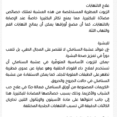
علاج الالتهابات
الزيوت العطرية المستخلصة من هذه العشبة تمتلك خصائص
مضادّة للبكتيريا، مما يمنع تكاثر البكتيريا خاصةً عند الإصابة
بالالتهابات، كما أن مضغ أوراقها يمكن أن يعالج التهابات الفم
والتهاب اللثة.
للبشرة
-إن فوائد عشبة السنامكي لا تقتصر على المجال الطبي، بل تلعب
دوراً في تعزيز صحة البشرة.
-يمكن للزيوت الأساسية المتوفّرة في عشبة السنامكي أن
تستخدم لعلاج داء القوباء الحلقية وهو عبارة عن عدوى فطرية
تظهر على الطبقات العلوية للجلد، كما يمكن الاستفادة من عشبة
السنامكي في حالات الجروح والحروق.
-الكريمات المصنوعة من أوراق السنامكي فعالة جدًا في علاج حب
الشباب والأكزيما، وذلك بسبب خصائصها المضادة للبكتيريا، هذا
إلى جانب احتوائها على مادة الأسيتون والإيثانول اللتين تحاربان
الكائنات الدقيقة التي تسبب الالتهابات الجلدية المختلفة.