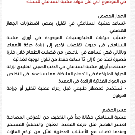
في الموضوع الآتي على فوائد عشبة السنامكي للنساء:
الجهاز الهضمي
-تساعد عشبة السنامكي في تقليل بعض اضطرابات الجهاز
الهضمي.
-تسبّب مركبات الجليكوسيدات الموجودة في أوراق عشبة
السنامكي في حدوث تقلصات تؤدي إلى زيادة حركة الأمعاء،
وبالتالي فهي تساهم في التخلص من فضلات الطعام خلال فترة
قصيرة تمتد من 6 إلى 12 ساعة فقط من تناول الوجبة الغذائية.
-تستخدم أوراق عشبة السنامكي في الطب الصيني التقليدي لإزالة
الحرارة المتراكمة في الأمعاء الغليظة، مما يساعدها في التخلص
من المواد الغذائية الراكدة في المعدة.
- تستخدم كمطهّر طبيعي قبل إجراء عملية تنظير أو جراحة
القولون.
عسر الهضم
عشبة السنامكي فعّالة جداً في التخفيف من الأعراض المصاحبة
لعسر الهضم مثل حرقة المعدة، الغثيان والتجشؤ المستمر،
وعندما تضاف مع الأعشاب العطرية تقلّل من تراكم الغازات