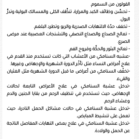
القولون من السموم.
- تحسِّن وظائف الكبد والمرارة، تنظِّف الكلى والمسالك البولية وتدرُّ
البول.
- تخفف حدّة الالتهابات الصدرية والربو وتطرد البلغم.
- تعالج الصداع والصداع النصفي والتشنجات العصبية عند مرضى
الصرع.
- تعالج البثور والحكَّة وقروح الفم.
-عشبه السنامكي من الأعشاب التي كانت تستخدم منذ القدم في
علاج أمراض النساء مثل تأخّر الدورة الشهرية والإجهاض وغيرها.
-تخفّف السنامكي من أعراض ما قبل الدورة الشهرية مثل الغثيان
والقيء.
-تدخل عشبة السنامكي في علاج الأعراض التابعة لحالات
الإجهاض، حيث تستخدم في تنظيف الرحم من بقايا الجنين والدم
وغشاء الرحم.
-تدخل عشبة السنامكي في حالات مشاكل الحمل النادرة، حيث
تعمل على تنشيط المبايض.
-تدخل عشبة السنامكي في علاج بعض التهابات المفاصل الناتجة
عن الحمل والولادة.