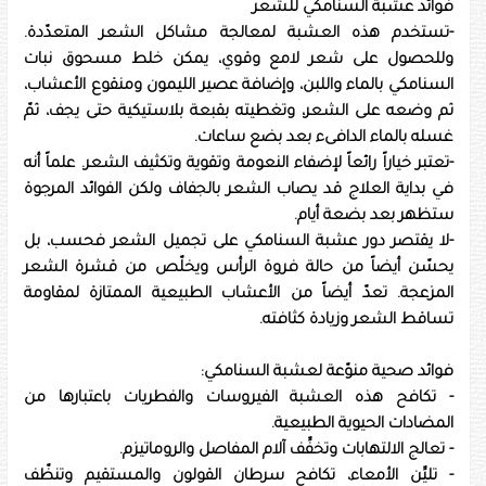
فوائد عشبة السنامكي للشعر
-تستخدم هذه العشبة لمعالجة مشاكل الشعر المتعدّدة.
وللحصول على شعر لامع وقوي، يمكن خلط مسحوق نبات
السنامكي بالماء واللبن، وإضافة عصير الليمون ومنقوع الأعشاب،
ثم وضعه على الشعر، وتغطيته بقبعة بلاستيكية حتى يجف، ثمّ
غسله بالماء الدافىء بعد بضع ساعات.
-تعتبر خياراً رائعاً لإضفاء النعومة وتقوية وتكثيف الشعر. علماً أنه
في بداية العلاج قد يصاب الشعر بالجفاف ولكن الفوائد المرجوة
ستظهر بعد بضعة أيام.
-لا يقتصر دور عشبة السنامكي على تجميل الشعر فحسب، بل
يحسّن أيضاً من حالة فروة الرأس ويخلّص من قشرة الشعر
المزعجة. تعدّ أيضاً من الأعشاب الطبيعية الممتازة لمقاومة
تساقط الشعر وزيادة كثافته.
فوائد صحية منوّعة لعشبة السنامكي:
- تكافح هذه العشبة الفيروسات والفطريات باعتبارها من
المضادات الحيوية الطبيعية.
- تعالج الالتهابات وتخفِّف آلام المفاصل والروماتيزم.
- تليِّن الأمعاء، تكافح سرطان القولون والمستقيم وتنظّف