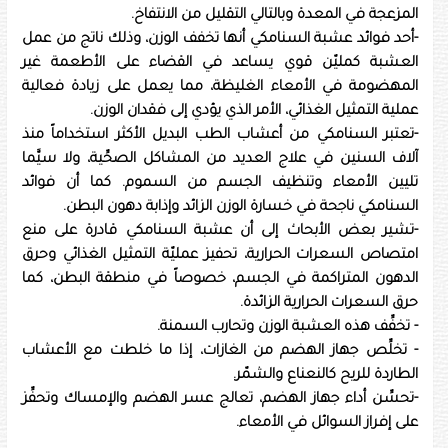
المزعجة في المعدة وبالتالي التقليل من الانتفاخ.
-أحد فوائد عشبة السنامكي أنها تخفف الوزن، وذلك ناتج من عمل
العشبة كمليّن قوي يساعد في القضاء على الأطعمة غير
المهضومة في الأمعاء الغليظة، مما يعمل على زيادة فعالية
عملية التمثيل الغذائي، الأمر الذي يؤدي إلى فقدان الوزن.
-تعتبر السنامكي من أعشاب الطب البديل الأكثر استخداماً منذ
آلاف السنين في علاج العديد من المشاكل الصحِّية، ولا سيَّما
تليين الأمعاء وتنظيف الجسم من السموم. كما أن فوائد
السنامكي ناجحة في خسارة الوزن الزائد وإذابة دهون البطن.
-تشير بعض الأبحاث إلى أن عشبة السنامكي قادرة على منع
امتصاص السعرات الحرارية، تحفيز عمليّة التمثيل الغذائي وحرق
الدهون المتراكمة في الجسم، خصوصاً في منطقة البطن، كما
حرق السعرات الحرارية الزائدة.
- تخفِّف هذه العشبة الوزن وتحارب السمنة.
- تخلِّص جهاز الهضم من الغازات، إذا ما خلطت مع الأعشاب
الطاردة للريح كالنعناع والشمّر.
-تحسِّن أداء جهاز الهضم، تعالج عسر الهضم والإمساك وتحفِّز
على إفراز السوائل في الأمعاء.