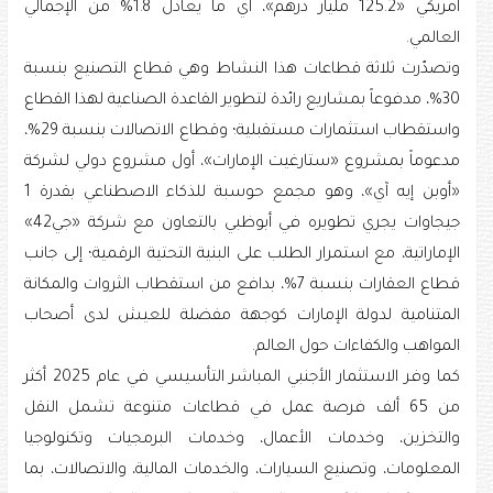
أمريكي «125.2 مليار درهم»، أي ما يعادل 1.8% من الإجمالي
العالمي.
وتصدّرت ثلاثة قطاعات هذا النشاط وهي قطاع التصنيع بنسبة
30%، مدفوعاً بمشاريع رائدة لتطوير القاعدة الصناعية لهذا القطاع
واستقطاب استثمارات مستقبلية؛ وقطاع الاتصالات بنسبة 29%،
مدعوماً بمشروع «ستارغيت الإمارات»، أول مشروع دولي لشركة
«أوبن إيه آي»، وهو مجمع حوسبة للذكاء الاصطناعي بقدرة 1
جيجاوات يجري تطويره في أبوظبي بالتعاون مع شركة «جي42»
الإماراتية، مع استمرار الطلب على البنية التحتية الرقمية؛ إلى جانب
قطاع العقارات بنسبة 7%، بدافع من استقطاب الثروات والمكانة
المتنامية لدولة الإمارات كوجهة مفضلة للعيش لدى أصحاب
المواهب والكفاءات حول العالم.
كما وفر الاستثمار الأجنبي المباشر التأسيسي في عام 2025 أكثر
من 65 ألف فرصة عمل في قطاعات متنوعة تشمل النقل
والتخزين، وخدمات الأعمال، وخدمات البرمجيات وتكنولوجيا
المعلومات، وتصنيع السيارات، والخدمات المالية، والاتصالات، بما