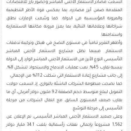
اتسعت مصادر الاستثمار الأجنبي المباشر وحضور بارز للاقتصادات
المتقدمة ضمن أبرز مصادره، بما يعكس قوة الأطر التنظيمية
والمرونة المؤسسية في الدولة.. كما وسّعت الإمارات نطاق
شراكاتها وعلاقاتها الثنائية، بما يعزز مرونة مكانتها الاستثمارية
واستدامتها.
وأظهر التقرير تنامياً في مستوى النضج في هيكل وتركيبة تدفقات
الاستثمار.. فبينما تظل مشاريع الاستثمار الأجنبي المباشر
التأسيسي النوع الأبرز من الاستثمار الأجنبي المباشر الوارد إلى الدولة
بنسبة تقارب 45%، نمت عمليات الاندماج والاستحواذ لتشكل 8%،
إلى جانب مشاريع إعادة الاستثمار التي شكلت 11.2% من الإجمالي.
كما نضجت منظومة الشركات الناشئة بالتوازي، إذ اتسعت جولات
التمويل ليبلغ متوسط حجم الصفقة 9.2 مليون دولار أمريكي، أي ما
يقارب ضعف المستوى السابق، مع انتقال الشركات من مرحلة
التأسيس إلى مرحلة التوسّع.
وعلى صعيد الاستثمار الأجنبي المباشر التأسيسي، تم الإعلان عن
1,562 مشروعاً بإجمالي نفقات رأسمالية بلغت 34.1 مليار دولار