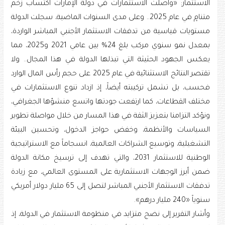
الاستثمار: «واصلت الاستثمارات في دولة الإمارات اكتساب زخم
متنامٍ في عام 2025.. وعلى مدى السنوات الماضية، سجلت الدولة
مستويات قياسية من تدفقات الاستثمار الأجنبي المباشر الواردة،
بمعدل نمو سنوي مركب بلغ 24% بين عامي 2021 و2025، مما
يعكس الجهود الحثيثة التي تبذلها الدولة في هذا المجال.. ولا
تقتصر النتائج الاستثنائية في عام 2025 على حجم رأس المال الوارد
فحسب، بل تشمل تركيبته أيضاً، إذ ازداد تنوع الاستثمارات في
مختلف القطاعات، كما ارتفعت جودتها واتسع منشؤها الجغرافي،
ونؤكد التزامنا بتعزيز الثقة في هذا المسار من خلال مواصلة تطوير
السياسات والأنظمة، وخفض حواجز الدخول، وتحسين البيئة
التشغيلية، وتوسيع الشراكات العالمية، انسجاماً مع الاستراتيجية
الوطنية للاستثمار 2031، والتي تهدف إلى ترسيخ مكانة الدولة
ضمن أبرز الوجهات الاستثمارية على المستوى العالمي، مع زيادة
تدفقات الاستثمار الأجنبي المباشر لتصل إلى 65 مليار دولار أمريكي
سنوياً «240 مليار درهم».
وأشار التقرير إلى نضج متزايد في منظومة الاستثمار في الدولة، إذ