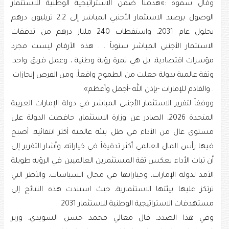
وقال سموه :»هدفنا ضمن الاستراتيجية الوطنية للاستثمار
الوصول برصيد الاستثمار الأجنبي المباشر إلى 2.2 تريليون درهم
بحلول عام 2031، واستقطاب 240 مليار درهم من تدفقات
الاستثمار الأجنبي المباشر سنوياً . . هذه الأرقام ليست مجرد
مؤشرات اقتصادية، بل هي ثمرة رؤية وطنية ، وعمل فريق واحد،
وثقة عالمية بدولة جعلت من الطموح واقعاً، ومن الفرص إنجازات.
. والقادم للإمارات -بإذن الله -أجمل وأعظم».
ووفقاً لتقرير الاستثمار الأجنبي المباشر في دولة الإمارات العربية
المتحدة 2026، الصادر عن وزارة الاستثمار، حافظت الدولة على
مستوى عال من الأداء في ظل بيئة عالمية أكثر انتقائية، أصبح
فيها رأس المال العالمي أكثر تدقيقاً في خياراته، وأشار التقرير إلى
أن ثبات الأداء يعكس ثقة المستثمرين العالميين في الرؤية طويلة
الأمد لدولة الإمارات، وخياراتها في مجال السياسات، والأطر التي
ترتكز عليها بيئتها الاستثمارية، حيث استندت هذه النتائج إلى
مستهدفات الاستراتيجية الوطنية للاستثمار 2031 .
وفي هذا الصدد، قال معالي محمد حسن السويدي، وزير