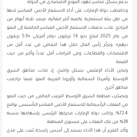
يدعم بشكل مباشر جهود التنويع الاقتصادي في الدولة.
وحافظت دولة الإمارات على أداء الاستثمار الأجنبي المباشر لديها
في ظل بيئة استثمارية عالمية أكثر انتقائية، فبعد ثلاثة أعوام من
التراجع، عادت تدفقات الاستثمار الأجنبي المباشر العالمية إلى النمو
في عام 2025 لتبلغ نحو 1.6 تريليون دولار أمريكي «5.9 تريليون
درهم»، وتركّز رأس المال خلال هذا التعافي في عدد أقل من
الاقتصادات والقطاعات، وفي التزامات أقل عدداً وأكبر من حيث
القيمة.
وتباين الأداء الإقليمي بشكل واضح، إذ قادت مناطق الشرق
الأوسط وأمريكا الشمالية وأوروبا الغربية النمو، فيما تراجعت
مناطق أخرى.
وتصدّرت منطقة الشرق الأوسط الترتيب العالمي من حيث النمو
في النفقات الرأسمالية للاستثمار الأجنبي المباشر التأسيسي بواقع
72.4%، وكانت دولة الإمارات محركها الرئيسي بإسهامها بنسبة
38% من تلك النفقات على مستوى المنطقة.
وأكد التقرير أن هذا الأداء يستند إلى أسس راسخة بُنيت على مدى