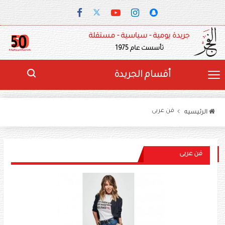
جريدة يومية - سياسية - مستقلة
تأسست عام 1975
أقسام الجريدة
فن عربى
الرئيسيه
فن عربى