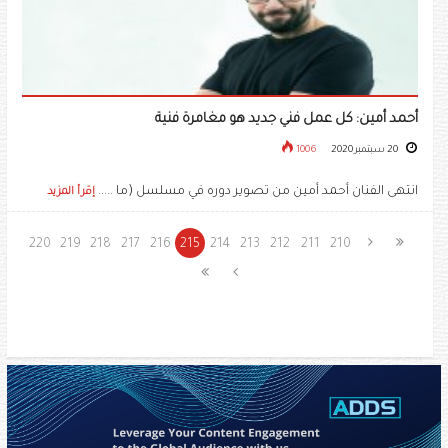
أحمد أمين: كل عمل فني جديد هو مغامرة فنية
20 سبتمبر 2020
1006
انتهى الفنان أحمد أمين من تصوير دوره في مسلسل (ما .....
إقرأ المزيد
220
219
218
217
216
215
214
213
212
211
210