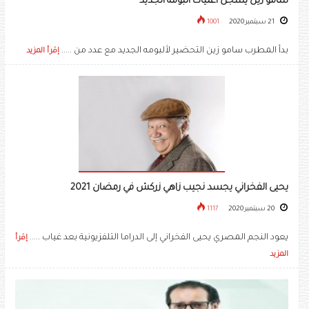
سامو زين يسجل أغنيات ألبومه الجديد
21 سبتمبر 2020
1001
بدأ المطرب سامو زين التحضير لألبومه الجديد مع عدد من .....
إقرأ المزيد
يحيى الفخراني يجسد نجيب زاهي زركش في رمضان 2021
20 سبتمبر 2020
1117
يعود النجم المصري يحيى الفخراني إلى الدراما التلفزيونية بعد غياب .....
إقرأ
المزيد