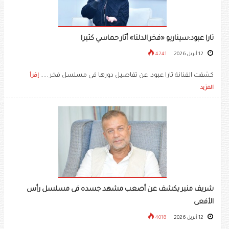
تارا عبود:سيناريو «فخر الدلتا» أثار حماسي كثيرا
12 أبريل 2026
4241
كشفت الفنانة تارا عبود، عن تفاصيل دورها في مسلسل فخر .....
إقرأ
المزيد
شريف منير يكشف عن أصعب مشهد جسده فى مسلسل رأس
الأفعى
12 أبريل 2026
4018