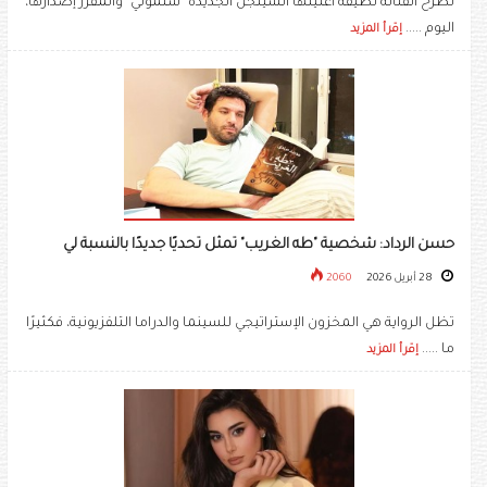
تطرح الفنانة لطيفة أغنيتها السينجل الجديدة "سلمولي" والمقرر إصدارها،
اليوم .....
إقرأ المزيد
حسن الرداد: شخصية "طه الغريب" تمثل تحديًا جديدًا بالنسبة لي
28 أبريل 2026
2060
تظل الرواية هي المخزون الإستراتيجي للسينما والدراما التلفزيونية، فكثيرًا
ما .....
إقرأ المزيد