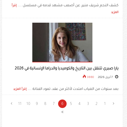
كشف النجم شريف منير، عن أصعب مشهد قدمه في مسلسل .....
إقرأ
المزيد
يارا صبري تتنقل بين التاريخ والكوميديا والدراما الإنسانية في 2026
7 أبريل 2026
3880
بعد سنوات من الغياب امتدت لأكثر من عقد، تعود الفنانة .....
إقرأ المزيد
11
10
9
8
7
6
5
4
3
2
1