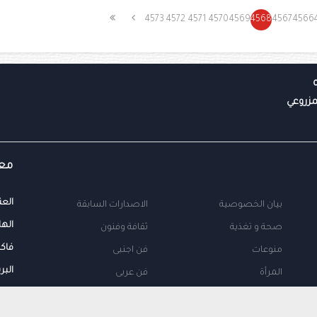
4573
4572
4571
4570
4569
4568
4567
4566
معل
العن
بيان الخصوصية
الاصدارات السابقة
الها
صحة و تغذية
ثقافة وفنون
فاك
منوعات
فن اجنبى
البر
المرأة
فن عربى
محلية
اتصل بنا