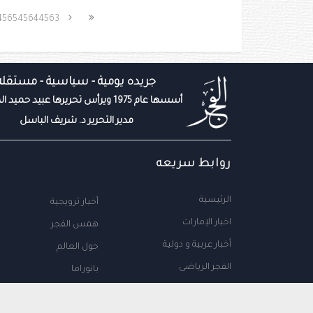
4565
4564
4563
جريده يومية - سياسية - مستقله
أسسها عام 1975 ويرأس تحريرها عبيد حميد المزروعي
مدير التحرير د. شريف الباسل
روابط سريعه
الرئيسية
أخبار ترويجية
اخبار الإمارات
همس الفجر
أخبار عربية و دولية
حول العالم
الفجر الرياضى
بانوراما
المال والاعمال
سياحة
مجتمع الإمارات