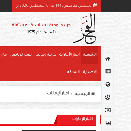
الخميس 22 صفر 1448 هـ - 6 أغسطس 2026 م
هرجان الوثبة للرطب يتوج الفائزين في «خرايف البيت» والمانجو
جريده يومية - سياسية - مستقلة
تأسست عام 1975
الرئيسيه
أخبار الأمارات
عربية ودولية
الفجر الرياضى
مال 
الاصدارات السابقه
اخبار الإمارات
الرئيسيه
اخبار الإمارات