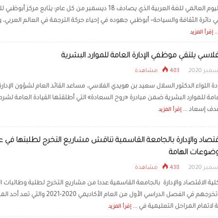
احتفاء باليوم العالمي للغة العربية الذي يصادف 18 ديسمبر من كل عام؛ يتابع مركز أبوظب
ي دائرة الثقافة والسياحة– أبوظبي جهوده في إحياء حركة الترجمة في العالم العربي، وإ
.
إقرأ المزيد
لفلاسي يلتقي موظفي الإدارة العامة للموارد البشرية
483 مشاهدة
 اللواء الدكتور السلال سعيد بن هويدي الفلاسي، مساعد القائد العام لشؤون الإدارة، 
لعامة للموارد البشرية ضمن مبادرة «روح السعادة» التي أطلقتها القيادة العامة لشر
دف إسعاد ...
إقرأ المزيد
اقتصاد والإدارة بالجامعة القاسمية تناقش مشاريع التخرج لطلبتها في ع
وضوعات الهامة
438 مشاهدة
ية الاقتصاد والإدارة بالجامعة القاسمية عددا من مشاريع التخرج لطلبة وطالبات ال
المتوقع تخرجهم في الفصل الدراسي الأول من العام الأكاديمي 2020-2021 والتي
ة لاتمام المراحل التعليمية في ...
إقرأ المزيد