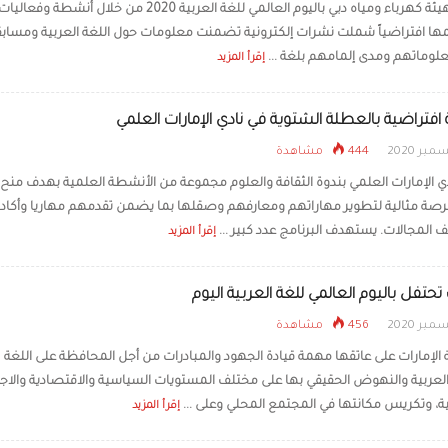
احتفلت هيئة كهرباء ومياه دبي باليوم العالمي للغة العربية 2020 من خلال أن
ها افتراضياً شملت نشرات إلكترونية تضمنت معلومات حول اللغة العربية ومساب
«قصر الوطن» ضمن 
100 تجربة سياحية لعام 2026
معلوماتهم ومدى إلمامهم بلغة ...
إقرأ المزيد
فتراضية بالعطلة الشتوية في نادي الإمارات العلمي
444 مشاهدة
ي الإمارات العلمي بندوة الثقافة والعلوم مجموعة من الأنشطة العلمية بهدف منح
رصة مثالية لتطوير مهاراتهم ومعارفهم وصقلها بما يضمن تقدمهم مهاريا وأكادي
 المجالات. يستهدف البرنامج عدد كبير ...
إقرأ المزيد
 تحتفل باليوم العالمي للغة العربية اليوم
456 مشاهدة
ة الإمارات على عاتقها مهمة قيادة الجهود والمبادرات من أجل المحافظة على اللغة
العربية والنهوض الحقيقي بها على مختلف المستويات السياسية والاقتصادية والاج
ة، وتكريس مكانتها في المجتمع المحلي وعلى ...
إقرأ المزيد