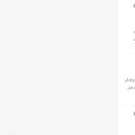
كة أن
م من