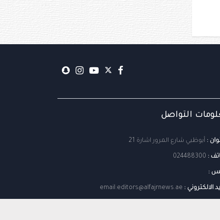
ومات التواصل
وان :
أبوظبي شارع المرور اشارة 21
تف :
024488300
س :
يد الالكتروني :
email:editors@alfajrnews.ae