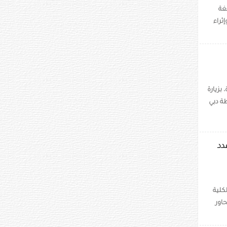
ي للغة
ثراء
بزيارة
طة دبي
دد
كلية
 تعد أحد المحاور