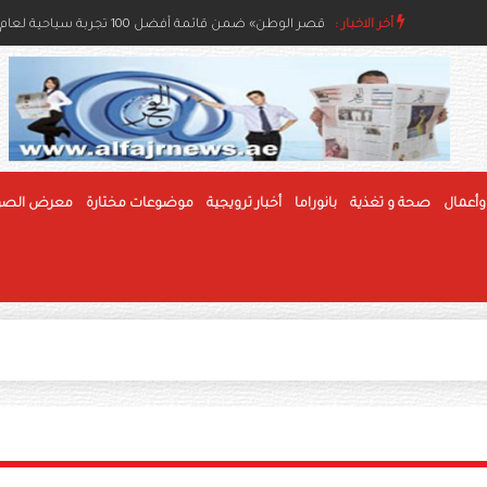
أخر الاخبار :
مسابقات الفاكهة بمهرجان الوثبة للرطب تعزز جودة الإنتا
«قصر الوطن» ضمن قائمة أفضل 100 تجربة سياحية لعام 2026
وأعمال
صحة و تغذية
بانوراما
أخبار ترويجية
موضوعات مختارة
معرض الصو