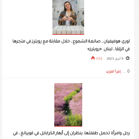
لوري هوفيفيان ، صانعة الشموع ، خلال مقابلة مع رويترز في متجرها
في الزلقا ، لبنان. «رويترز»
9 أبريل 2023
1354
0 .....
إقرأ المزيد
رجل وامرأة تحمل طفلتها، ينظران إلى أزهار الكرابابل في قوييانغ ، في