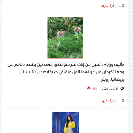
0 .....
إقرأ المزيد
«أليف ورايا» ، اثنتين من إناث نمر سومطرة مهددتين بشدة بالانقراض،
وهما تخرجان من عرينهما لأول مرة، في حديقة حيوان تشيستر،
بريطانيا. رويترز
11 أبريل 2023
1184
0 .....
إقرأ المزيد