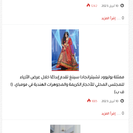
10 أبريل 2023
1242
0 .....
إقرأ المزيد
ممثلة بوليوود تشيترانجادا سينغ تقدم إبداعًا خلال عرض الأزياء
للمجلس المحلي للأحجار الكريمة والمجوهرات الهندية في مومباي. (ا
ف ب)
10 أبريل 2023
1005
0 .....
إقرأ المزيد