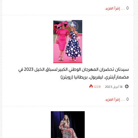
0 .....
إقرأ المزيد
سيدتان تحضران المهرجان الوطني الكبير لسباق الخيل 2023 في
مضمار آينتري، ليفربول، بريطانيا (رويترز)
14 أبريل 2023
1228
0 .....
إقرأ المزيد