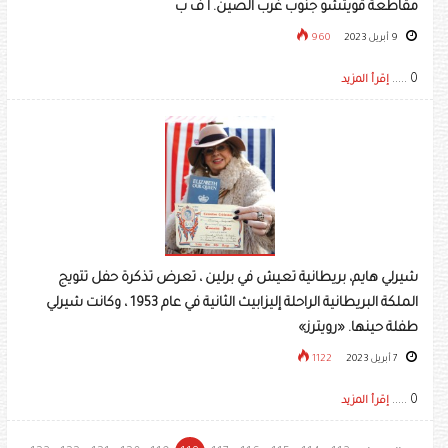
مقاطعة قويتشو جنوب غرب الصين. ا ف ب
9 أبريل 2023
960
0 .....
إقرأ المزيد
شيرلي هايم، بريطانية تعيش في برلين ، تعرض تذكرة حفل تتويج
الملكة البريطانية الراحلة إليزابيث الثانية في عام 1953 ، وكانت شيرلي
طفلة حينها. «رويترز»
7 أبريل 2023
1122
0 .....
إقرأ المزيد