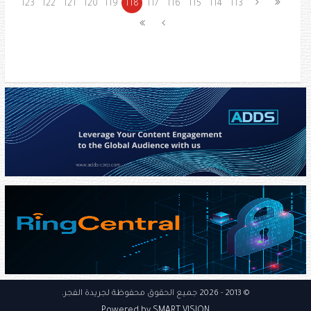
123
122
121
120
119
118
117
116
115
114
113
© 2013
- 2026 جميع الحقوق محفوظة
لجريدة الفجر
.