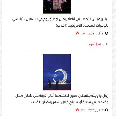
لينا ريميس تتحدث في قاعة ريمان اوديتوريوم في ناشفيل ، تينيسي
بالولايات المتحدة الامريكية. (ا ف ب)
13 أبريل 2023
1190
0 .....
إقرأ المزيد
رجل وزوجته يلتقطان صورا لطفلهما أمام زخرفة على شكل هلال
وضعت في مدينة أولسينج خلال شهر رمضان. ا ف ب
12 أبريل 2023
1213