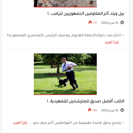
بيل ويلد، آخر المقاومين الجمهوريين لترامب...!
10 فبراير 2020
731
-- اختار منذ دخوله الحملة الهجوم، ووصف الرئيس بالعنصري المسعور إذا
.....
إقرأ المزيد
الكلب، أفضل صديق للمترشحين للتمهيدية...!
10 فبراير 2020
780
-- وضع يخلق قاعدة طبيعية من المواطنين أكثر ميلا نحو .....
إقرأ المزيد