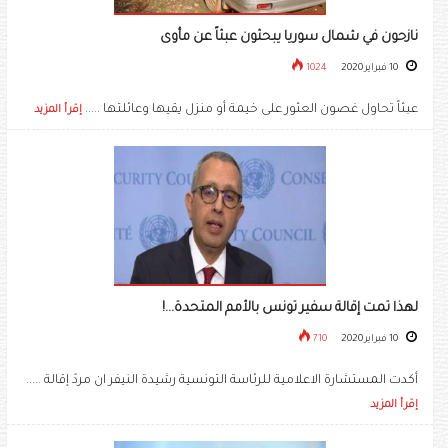
نازحون في شمال سوريا يبحثون عبثاً عن مأوى
10 فبراير 2020
1024
عبثاً تحاول غصون العثور على خيمة أو منزل يقيها وعائلتها .....
إقرأ المزيد
لهذا تمت إقالة سفير تونس بالأمم المتحدة...!
10 فبراير 2020
710
أكدت المستشارة الاعلامية للرئاسة التونسية رشيدة النيفر ان مردّ إقالة .....
إقرأ المزيد