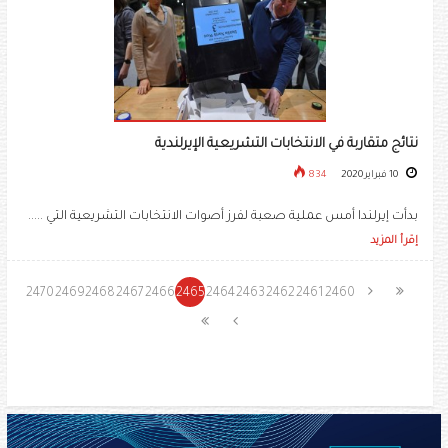
نتائج متقاربة في الانتخابات التشريعية الإيرلندية
10 فبراير 2020
834
بدأت إيرلندا أمس عملية صعبة لفرز أصوات الانتخابات التشريعية التي .....
إقرأ المزيد
2470
2469
2468
2467
2466
2465
2464
2463
2462
2461
2460