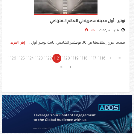
توتيرا.. أول مدينة مصرية في العالم الافتراضي
6 ديسمبر 2022
396
بعدما جرى إطلاقها في 30 نوفمبر الماضي، باتت توتيرا أول .....
إقرأ المزيد
1126
1125
1124
1123
1122
1121
1120
1119
1118
1117
1116