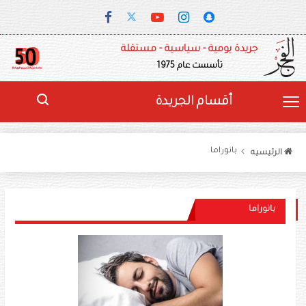
جريدة يومية - سياسية - مستقلة
تأسست عام 1975
أقسام الجريدة
بانوراما
الرئيسيه
بانوراما