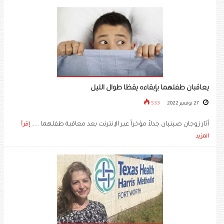
يعاقبان طفلهما بإبقاءه يقظا طوال الليل
27 نوفمبر 2022
533
أثار زوجان صينيان جدلاً مؤخراً عبر الإنترنت بعد معاقبة طفلهما .....
إقرأ
المزيد