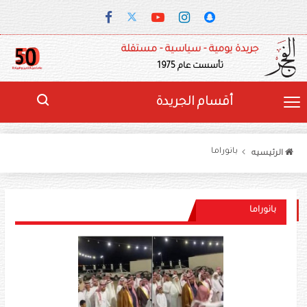
جريدة يومية - سياسية - مستقلة
تأسست عام 1975
أقسام الجريدة
بانوراما
الرئيسيه
بانوراما