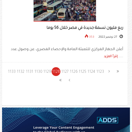
ربع مليون نسمة جديدة في مصر خلال 56 يوما
27 نوفمبر 2022
353
أعلن الجهاز المركزي للتعبئة العامة والإحصاء المصري، عن وصول عدد
.....
إقرأ المزيد
1133
1132
1131
1130
1129
1128
1127
1126
1125
1124
1123