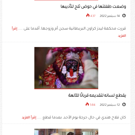
وضعت طفلتها في حوض ثلج لتأديبها
14 سبتمبر 2022
437
قررت محكمة ليدز كراون البريطانية سجن أم وزوجها، أقدما على .....
إقرأ
المزيد
يقطع لسانه لتقديمه قربانًا للآلهة
12 سبتمبر 2022
584
كان فلاح هندي في حال حرجة يوم الأحد، بعدما قطع .....
إقرأ المزيد