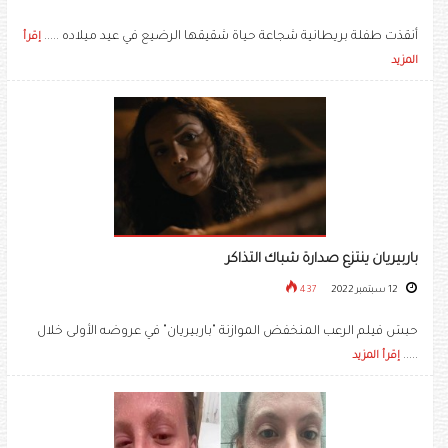
أنقذت طفلة بريطانية شجاعة حياة شقيقها الرضيع في عيد ميلاده .....
إقرأ
المزيد
باربيريان ينتزع صدارة شباك التذاكر
12 سبتمبر 2022
437
حبسَ فيلم الرعب المنخفض الموازنة "باربيريان" في عروضه الأولى خلال
.....
إقرأ المزيد