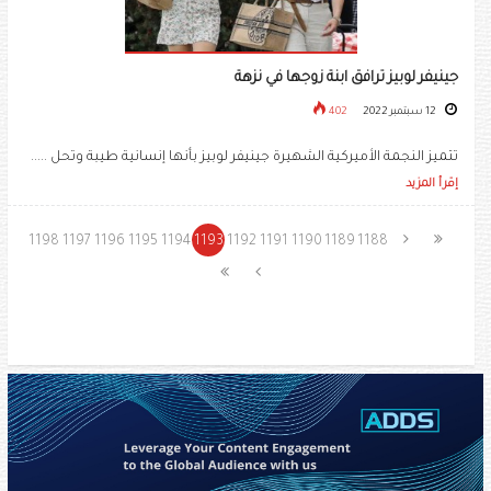
جينيفر لوبيز ترافق ابنة زوجها في نزهة
12 سبتمبر 2022
402
تتميز النجمة الأميركية الشهيرة ​جينيفر لوبيز​ بأنها إنسانية طيبة وتحل .....
إقرأ المزيد
1198
1197
1196
1195
1194
1193
1192
1191
1190
1189
1188