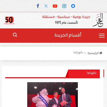
جريدة يومية - سياسية - مستقلة
تأسست عام 1975
أقسام الجريدة
بانوراما
الرئيسيه
بانوراما