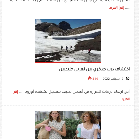
تمكن الشاب التونسي أيمن المصمودي من التغلّب على إعاقته الجسدية
.....
إقرأ المزيد
اكتشاف درب صخري بين نهرين جليديين
12 سبتمبر 2022
436
أدى ارتفاع درجات الحرارة في أسخن صيف مسجل تشهده أوروبا .....
إقرأ
المزيد