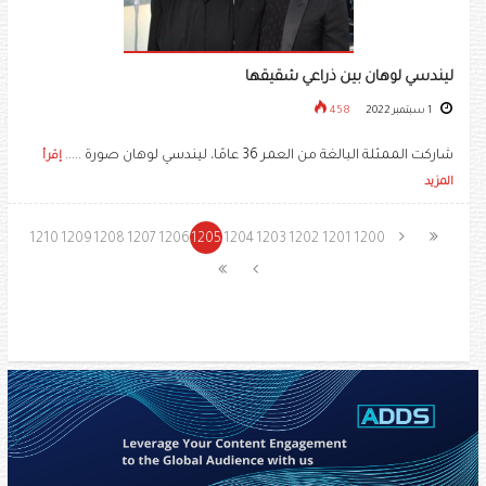
ليندسي لوهان بين ذراعي شقيقها
1 سبتمبر 2022
458
شاركت الممثلة البالغة من العمر 36 عامًا، ​ليندسي لوهان​ صورة .....
إقرأ
المزيد
1210
1209
1208
1207
1206
1205
1204
1203
1202
1201
1200