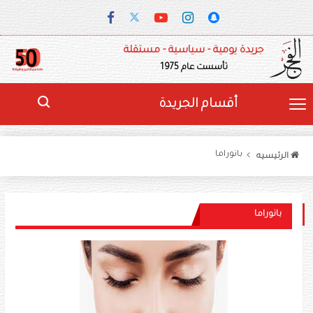
جريدة يومية - سياسية - مستقلة
تأسست عام 1975
أقسام الجريدة
بانوراما
الرئيسيه
بانوراما