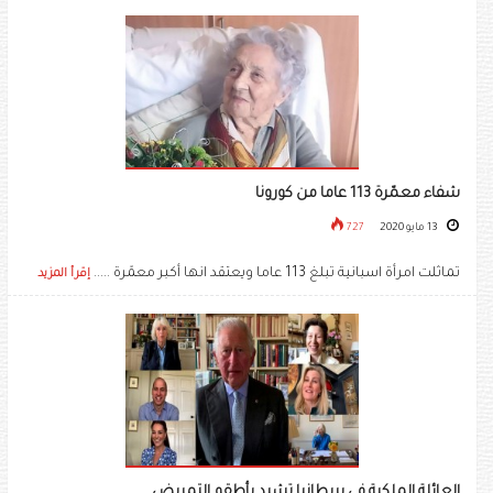
شفاء معمّرة 113 عاما من كورونا
13 مايو 2020
727
تماثلت امرأة اسبانية تبلغ 113 عاما ويعتقد انها أكبر معمّرة .....
إقرأ المزيد
العائلة الملكية في بريطانيا تشيد بأطقم التمريض