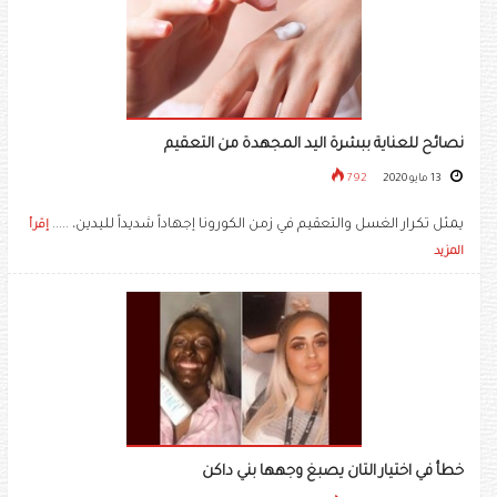
نصائح للعناية ببشرة اليد المجهدة من التعقيم
13 مايو 2020
792
يمثل تكرار الغسل والتعقيم في زمن الكورونا إجهاداً شديداً لليدين، .....
إقرأ
المزيد
خطأ في اختيار التان يصبغ وجهها بني داكن