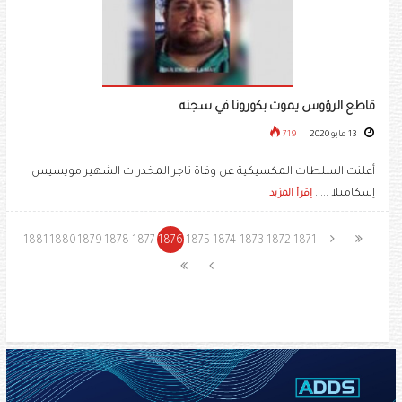
قاطع الرؤوس يموت بكورونا في سجنه
13 مايو 2020
719
أعلنت السلطات المكسيكية عن وفاة تاجر المخدرات الشهير مويسيس
إسكاميلا .....
إقرأ المزيد
1881
1880
1879
1878
1877
1876
1875
1874
1873
1872
1871