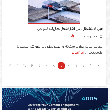
قبل الاشتعال.. حل لغز انفجار بطاريات الموبايل
8 فبراير 2026
4144
لطالما حيّرت حوادث سخونة أو انفجار بطاريات الهواتف المحمولة
والمركبات .....
إقرأ المزيد
10
9
8
7
6
5
4
3
2
1