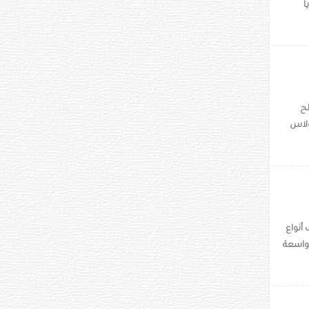
ً
لح
ولاس
 أنواع
 واسعة