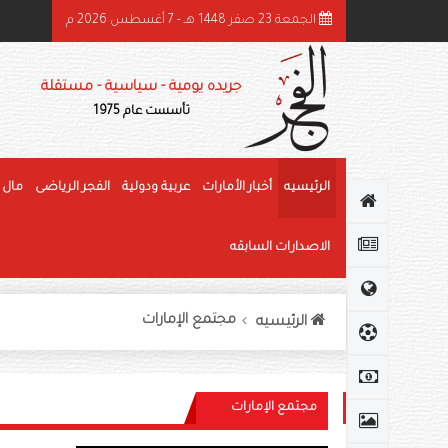
الجمعة 23 صفر 1448 هـ - 7 أغسطس 2026 م
ميد بن راشد: الشيخ زايد قائد عظيم وحّد الصف وأرسى دعائم النهضة وغرس قيم العط
جريده يومية - سياسية - مستقلة
تأسست عام 1975
الرئيسيه
أخبار الأمارات
عربية ودولية
الفجر الرياضى
مال 
الاصدارات السابقه
مجتمع الإمارات
الرئيسيه
مجتمع الإمارات