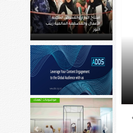
Next
Previous
لمعرض لسيدة
 العالمية زينب
القرية العالمية تطلق باقات الرحلات
المدرسية لموسمها 27
زة بجائزة
موضوعات تهمك
موضوعات تهمك
Next
Previous