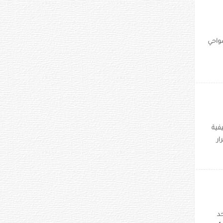
ضواحي
يفية
ار
عة، أحد