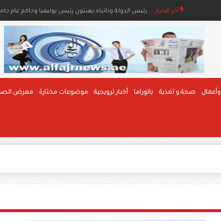
اء والإنسانية
أخر الاخبار :
رئيس الدولة ونائباه يهنئون رئيس بوليفيا وحاكم عام جام
وأعمال
صحة و تغذية
بانوراما
أخبار ترويجية
موضوعات مختارة
معرض الصو