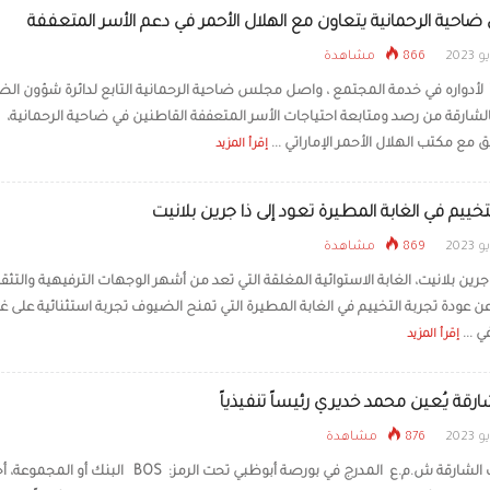
حية الرحمانية يتعاون مع الهلال الأحمر في دعم الأسر المتعففة
866 مشاهدة
ً لأدواره في خدمة المجتمع ، واصل مجلس ضاحية الرحمانية التابع لدائرة شؤون ال
الشارقة من رصد ومتابعة احتياجات الأسر المتعففة القاطنين في ضاحية الرحمانية،
 مع مكتب الهلال الأحمر الإماراتي ...
إقرأ المزيد
تخييم في الغابة المطيرة تعود إلى ذا جرين بلانيت
869 مشاهدة
جرين بلانيت، الغابة الاستوائية المغلقة التي تعد من أشهر الوجهات الترفيهية والتثق
ن عودة تجربة التخييم في الغابة المطيرة التي تمنح الضيوف تجربة استثنائية على غر
ي ...
إقرأ المزيد
ارقة يُعين محمد خديري رئيساً تنفيذياً
876 مشاهدة
أعلن بنك الشارقة ش.م.ع المدرج في بورصة أبوظبي تحت الرمز: BOS البنك أو المجمو