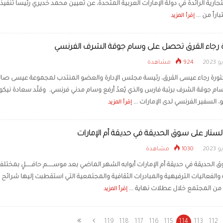
تجارية الرائدة في دولة الإمارات العربية المتحدة، عن تعيين محمد خديري رئيساً تنفيذيا
اراً من ...
إقرأ المزيد
ة رجاء القرق تحصل على وسام جوقة الشرف الفرنسي
924 مشاهدة
كتورة رجاء عيسى القرق، رئيسة مجلس الإدارة والعضو المنتدب لمجموعة عيسى صا
سام جوقة الشرف برتبة فارس والذي يُعدّ أرفع وسام مدني فرنسي. وقلّد سعادة نيك
 السفير الفرنسي لدى الإمارات ...
إقرأ المزيد
لستار على سوق الحديقة في حديقة أم الإمارات
1030 مشاهدة
الحديقة في حديقة أم الإمارات أبوابه الشهر الماضي بعد موســــــم حافــــــلٍ بمختلف
والفعاليات الترفيهية والمبادرات الثقافية والمجتمعية التي استقطبت إليها شرائح
من المجتمع خلال عطلات نهاية ...
إقرأ المزيد
119
118
117
116
115
114
113
112