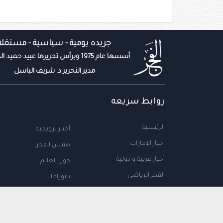
جريده يومية - سياسية - مستقله
أسسها عام 1975 ويرأس تحريرها عبيد حميد المزروعي
مدير التحرير د. شريف الباسل
روابط سريعه
الرئيسية
أخبار ترويجية
اخبار الإمارات
همس الفجر
أخبار عربية و دولية
حول العالم
الفجر الرياضى
بانوراما
المال والاعمال
سياحة
مجتمع الإمارات
علوم