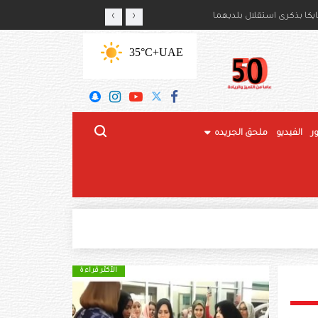
‹
›
ايكا بذكرى استقلال بلديهما
رئيس الدولة: محطة تاريخية 
+35°C
UAE
ر
الفيديو
ملحق الجريده
الأكثر قراءة
الأكثر قراءة