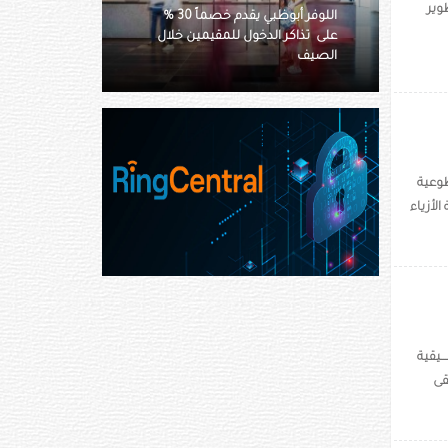
وير
اللوفر أبوظبي يقدم خصماً 30 %
أسيكس تستعرض آفاق رياضة
 للمقيمين خلال
التنس في دبي عبر فعالية استثنائية
في متحف المستقبل
طوعية
لأزياء
ـيقية
قى