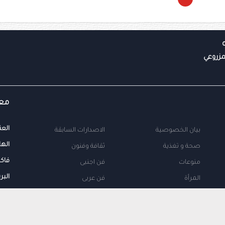
معل
العن
بيان الخصوصية
الاصدارات السابقة
الها
صحة و تغذية
ثقافة وفنون
فاك
منوعات
فن اجنبى
البر
المرأة
فن عربى
محلية
اتصل بنا
طب
اعلن معنا