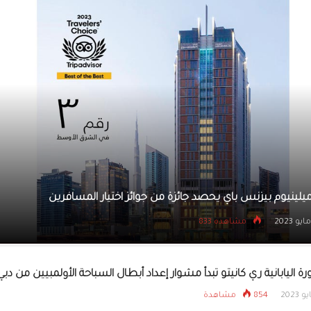
افتتاح البازار وا
الأعمال والمصممة
النور
نادي مليحة يكرم لاعبيه المشاركين بمسرحية نور الدين العطار الفائ
المسرح
28 مايو 2023
مشاهده 886
 اليابانية ري كانيتو تبدأ مشوار إعداد أبطال السباحة الأولمبيين من دبي
854 مشاهدة