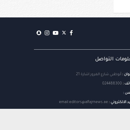
ومات التواصل
وان :
أبوظبي شارع المرور اشارة 21
تف :
024488300
س :
يد الالكتروني :
email:editors@alfajrnews.ae