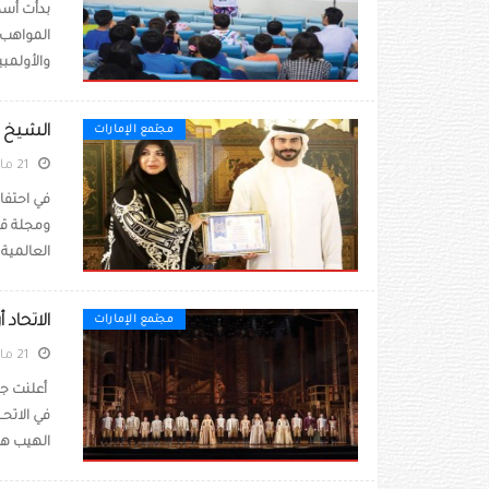
بدأت أسطو
المواهب 
والأولمبي
الشيخ ح
مجتمع الإمارات
21 مايو 2023
في احتفا
ومجلة قف
العالمية ا
الاتحاد
مجتمع الإمارات
21 مايو 2023
أعلنت جز
في الاتحـ
الهيب هوب،