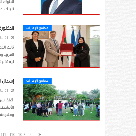
البنوك ال
للبنك اعتب
الدكتور
مجتمع الإمارات
21 مايو 2023
نالت الد
القرق، و
نيمتشينو،
إسدال ا
مجتمع الإمارات
21 مايو 2023
أغلق سوق 
الأنشطة 
ومتنوعة 
111
110
109