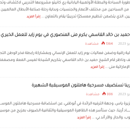
رة السباحة والبطلة الأولمبية اليابانية ري كانيتو مشروعها التدريبي لاكتشاف وتط
من السباحين من مختلف الأعمار والجنسيات وبداية رحلة صناعة الأبطال العالميين
على تذاكر الدخول
الصيف
ين، الذي يتضمن تنظيم معسكرًا تدريبيًا يقام بالتعاون ...
إقرأ المزيد
ميد بن خالد القاسمي يكرم منى المنصوري في يوم زايد للعمل الخيري
1364 مشاهدة
لية راقية وضمن فعاليات يوم زايد للعمل الإنساني وبمشاركة رابطة فخر الوطن الت
 وناظر قام الشيخ حميد بن خالد القاسمي بتكريم الشيخة لميس المعلا ومصممة ا
لإماراتية منى ...
إقرأ المزيد
 أرينا تستضيف مسرحية هاملتون الموسيقية الشهيرة
886 مشاهدة
يرة ياس، وجهة الترفيه الرائدة في أبوظبي، عن استضافة مسرحية هاملتون الموســـــ
ــــــاد أرينا، حيث ستأسر هذه الظاهرة الموسيقية والثقافية الضيوف بمزيج من موسي
 والجاز، والآر آند بي، ...
إقرأ المزيد