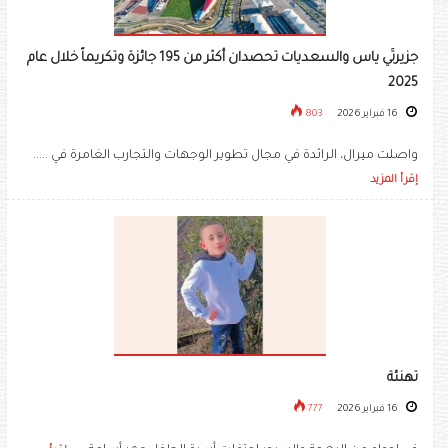
جزيرتَي ياس والسعديات تحصدان أكثر من 195 جائزة وتكريماً ‏خلال عام
2025‏
16 فبراير 2026
803
واصلت ميرال، الرائدة في مجال تطوير الوجهات والتجارب الغامرة في .....
إقرأ المزيد
تهنئة
16 فبراير 2026
777