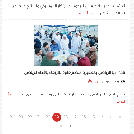
استقبلت مدرسة جيمس للبحوث والابتكار الموسيقي والمنتج والملحن
العالمي الشهير، .....
إقرأ المزيد
نادي دبا الرياضي بالفجيرة ينظم خلوة للارتقاء بالأداء الرياضي
9 فبراير 2026
803
نظم نادي دبا الرياضي خلوة ابتكارية لموظفي ومنتسبي النادي، في .....
إقرأ
المزيد
24
23
22
21
20
19
18
17
16
15
14