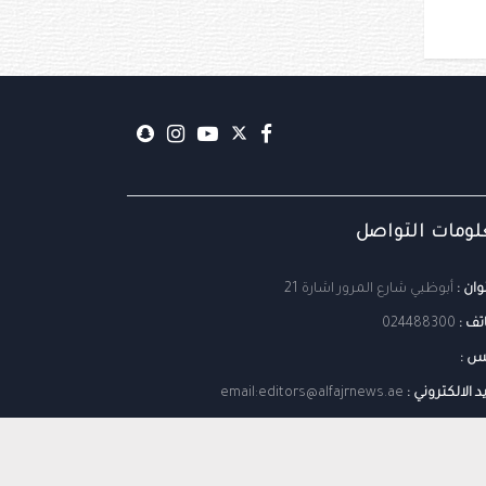
ومات التواصل
وان :
أبوظبي شارع المرور اشارة 21
تف :
024488300
س :
يد الالكتروني :
email:editors@alfajrnews.ae