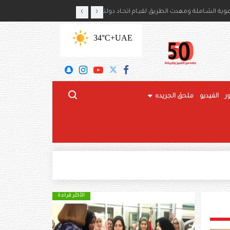
‹
›
ايكا بذكرى استقلال بلديهما
ة الشـاملة ومهدت الطريق لقيـام اتحـاد دولتنـا
+34°C
UAE
ر
الفيديو
ملحق الجريده
الأكثر قراءة
الأكثر قراءة