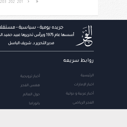
203
202
201
جريده يومية - سياسية - مستقله
أسسها عام 1975 ويرأس تحريرها عبيد حميد المزروعي
مدير التحرير د. شريف الباسل
روابط سريعه
الرئيسية
أخبار ترويجية
اخبار الإمارات
همس الفجر
أخبار عربية و دولية
حول العالم
الفجر الرياضى
بانوراما
المال والاعمال
سياحة
مجتمع الإمارات
علوم