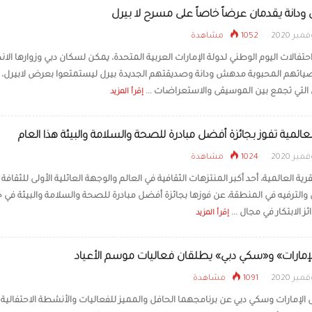
انة يقدمان عرضاً خاصاً على مسرح لا بيرل
1052 مشاهدة
حتفالات اليوم الوطني لدولة الإمارات العربية المتحدة، يمكن لسكان دبي وزوارها الا
اتهم المحبوبة مدهش ودانة وصديقتهم الجديدة بيرل ليستمتعوا بعرض لابيرل،
لتي تجمع بين الموسيقى والاستعراضات ...
إقرأ المزيد
لعالمية تفوز بجائزة أفضل مبادرة للصحة والسلامة والبيئة هذا العام
1024 مشاهدة
رية العالمية، أحد أكبر المنتزهات الثقافية في العالم والوجهة العائلية الأولى للثقافة
والترفيه في المنطقة، عن فوزها بجائزة أفضل مبادرة للصحة والسلامة والبيئة في 
ئز الابتكار في مجال ...
إقرأ المزيد
إمارات» و«سكي دبي» يطلقان فعاليات موسم الأعياد
1091 مشاهدة
 الإمارات وسكي دبي عن برنامجهما الحافل والمميز للفعاليات والأنشطة الاحتفالية