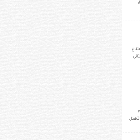
ق
تتاح
ثاني
ء
2020. فقد فازت أمل الأهدل