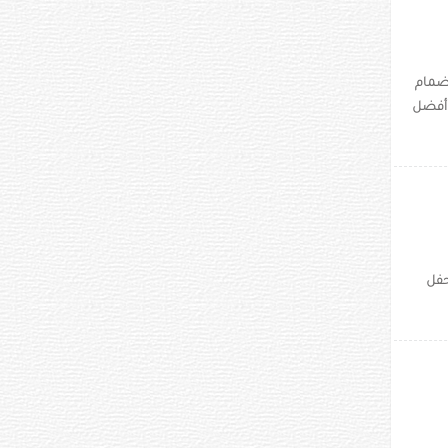
نضمام
 أفضل
حفل