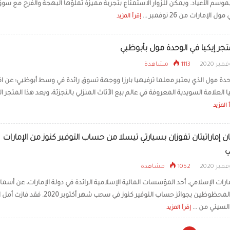
موسم الأعياد. ويمكن للزوار الاستمتاع بتجربة مميزة تملؤها البهجة والفرح مع سو
ل الإمارات من 26 نوفمبر ...
إقرأ المزيد
متجر إيكيا في الوحدة مول بأبوظبي
1113 مشاهدة
حدة مول الذي يعتبر معلما ترفيهيا بارزا ووجهة تسوق رائدة في وسط أبوظبي؛ عن اف
ا العلامة السويدية المعروفة في عالم بيع الأثاث المنزلي بالتجزئة، ويعد هذا المتجر ال
 المزيد
ن إماراتيتان تفوزان بسيارتي تيسلا من حساب التوفير كنوز من الإمارات
ي
1052 مشاهدة
ارات الإسلامي، أحد المؤسسات المالية الإسلامية الرائدة في دولة الإمارات، عن أسما
الفائزين المحظوظين بجوائز حساب التوفير كنوز في سحب شهر أكتوبر 
السيني من ...
إقرأ المزيد