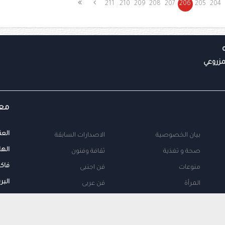
211
210
209
208
207
206
205
204
معل
العن
بيان الخصوصية
الاصدارات السابقة
الها
صحة و تغذية
ثقافة وفنون
فاك
منوعات
فن اجنبى
البر
المرأة
فن عربى
محلية
اتصل بنا
طب
اعلن معنا