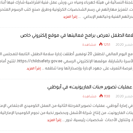
جنة النسائية في هيئة كهرباء ومياه دبي ورش عمل فنية افتراضية شارك فيها أبناء
، لتعزيز مهاراتهم في رسم الشخصيات الكرتونية وطرق صنع كتب الرسوم المتحرك
على تذاكر الدخول ل
الصيف
راتهم الفنية وخيالهم الإبداعي. ...
إقرأ المزيد
لامة الطفل تعرض برامج فعاليتها في موقع إلكتروني خاص
1251 مشاهدة
بالتزامن مع اليوم العالمي للطفل 20 نوفمبر، أطلقت إدارة سلامة الطفل، التابعة للمجلس
لشؤون الأسرة بالشارقة، موقعها الإلكتروني الرسمي https://childsafety.gov.ae، لتتيح أ
فرصة التعرف على جهود الإدارة وإصداراتها وما تنظمه ...
إقرأ المزيد
عمليات تصوير «بنات الماريونيت» في أبوظبي
1138 مشاهدة
 إمارة أبوظبي، عمليات تصوير المرحلة الثانية من العمل الكوميدي الاجتماعي الإمار
نات الماريونيت، من إنتاج شركة الأشمل وبحضور نخبة من نجوم الكوميديا الإماراتية
. وتتناول الأحداث شخصيات رئيسية، تدور ...
إقرأ المزيد