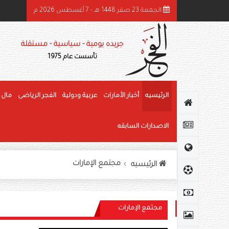
الجمعة 23 صفر 1448 هـ - 7 أغسطس 2026 م
ميد بن راشد: الشيخ زايد قائد عظيم وحّد الصف وأرسى دعائم النهضة وغرس قيم العط
جريده يومية - سياسية - مستقلة
تأسست عام 1975
الرئيسيه
أخبار الأمارات
عربية ودولية
الفجر الرياضى
مال 
الاصدارات السابقه
مجتمع الإمارات
الرئيسيه
مجتمع الإمارات