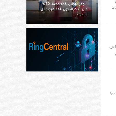
اللوفر أبوظبي يقدم خصماً 30 %
أسيكس تستعرض آفاق رياضة
ة،
لمقيمين خلال
التنس في دبي عبر فعالية استثنائية
في متحف المستقبل
 الأعلى
مام
اتي