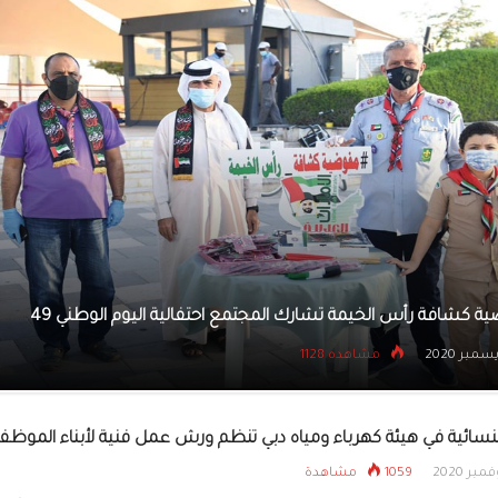
افتتاح البازار وال
الأعمال والمصممة 
النور
إقبال كبير على الأنشطة التراثية والرياضية في حدائق القصر
5 ديسمبر 2020
مشاهده 1043
النسائية في هيئة كهرباء ومياه دبي تنظم ورش عمل فنية لأبناء الموظف
1059 مشاهدة