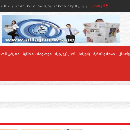
اء والإنسانية
أخر الاخبار :
رئيس الدولة ونائباه يهنئون رئيس بوليفيا وحاكم عام جام
رئيس الدولة: محطة تاريخية شكلت انطلاقة مسيرتنا التنموي
وأعمال
صحة و تغذية
بانوراما
أخبار ترويجية
موضوعات مختارة
معرض الصو