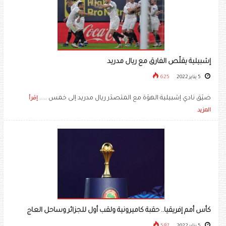
إشبيلية يقلّص الفارق مع ريال مدريد
5 يناير 2022
625
ضيّق نادي إشبيلية الهوّة مع المتصدّر ريال مدريد إلى خمس .....
إقرأ
المزيد
كأس أمم إفريقيا.. حقبة كاميرونية ولقب أول للجزائر وساحل العاج