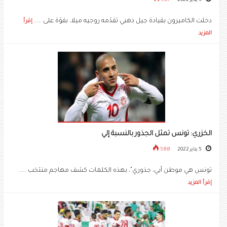
5 يناير 2022
587
دخلت الكاميرون بقيادة جيل ذهبي تقدّمه روجيه ميلا، بقوّة على .....
إقرأ
المزيد
الخزري: تونس تمثل الجذور بالنسبة إلي
5 يناير 2022
588
تونس هي موطن أبي، جذوري"، بهذه الكلمات كشف مهاجم منتخب .....
إقرأ المزيد