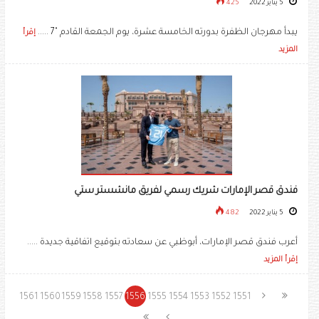
5 يناير 2022
425
يبدأ مهرجان الظفرة بدورته الخامسة عشرة، يوم الجمعة القادم "7 .....
إقرأ
المزيد
فندق قصر الإمارات شريك رسمي لفريق مانشستر ستي
5 يناير 2022
482
أعرب فندق قصر الإمارات، أبوظبي عن سعادته بتوقيع اتفاقية جديدة .....
إقرأ المزيد
1561
1560
1559
1558
1557
1556
1555
1554
1553
1552
1551