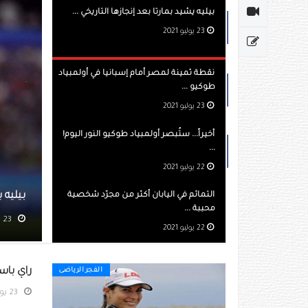
بيليه يشيد بمارتا بعد إنجازها التاريخي ...
23 يوليو 2021
نقطة ثمينة لمصر أمام إسبانيا في أولمبياد
طوكيو ...
23 يوليو 2021
أخيراً... ستُبصر أولمبياد طوكيو النور اليوم!
...
22 يوليو 2021
ا بعد إنجازها التاريخي
التمائم في اليابان أكثر من مجرّد شخصية
محببة ...
مشاهده 557
22 يوليو 2021
راي باسي
الفجر الرياضى
23 يوليو 2021