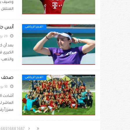
المنتقل ه
أنس جاب
الفجر الرياضى
23 يوليو 2021
بعد أن كت
الكبرى ف
والذهب ف
صحف مصر
الفجر الرياضى
18 يوليو 2021
أشادت ال
العاشر لد
معززاً رق
1689
1688
1687