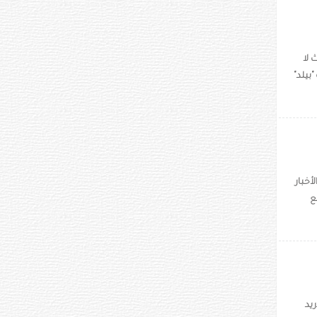
 لا
لصحيفة "بيلد"
أخبار
ع
ريد