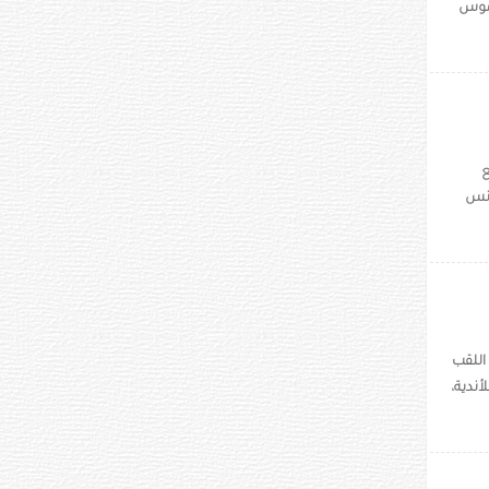
سيرخيو راموس
ع
ونس
اللقب
أندية،