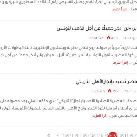
وصيف بطل الدوري الإسباني لكرة القدم وحمل القميص رقم 4 لقائده الأسطوري 
ذا ...
إقرأ المزيد
ر: «لن أدخر جهداً» من أجل الذهب لتونس
458 مشاهدة
بت تاريخاً عربياً بوصولها ربع نهائي بطولة ويمبلدون الإنكليزية، ثالثة البطولات الأرب
ي كرة المضرب، تقول التونسية أنس جابر "سأنزل الميدان ولن أدخر جهدا" من أجل ت
ي ...
إقرأ المزيد
 تشيد بإنجاز الأهلي التاريخي
792 مشاهدة
صحف المصرية الصادرة الأحد، بالإنجاز "التاريخي" الذي حققه الأهلي بعد حصوله على 
وري أبطال أفريقيا لكرة القدم. وتوج الأهلي باللقب العاشر للبطولة الأفريقية الأولى لل
مة القياسي غير ...
إقرأ المزيد
1697
1696
1695
1694
1693
1692
1691
1690