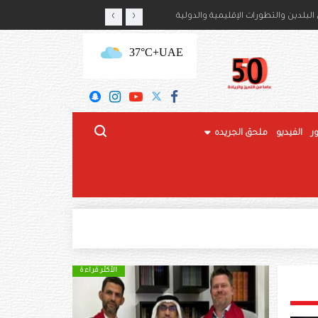
‹
›
أمير حمود بن سعود بن عبدالعزيز آل سعود
لبلدين والتطورات الإقليمية والدولية
+37°C
UAE
ر
الفيديو
ملحق الجريده
الأكثر قراءة
الأكثر قراءة