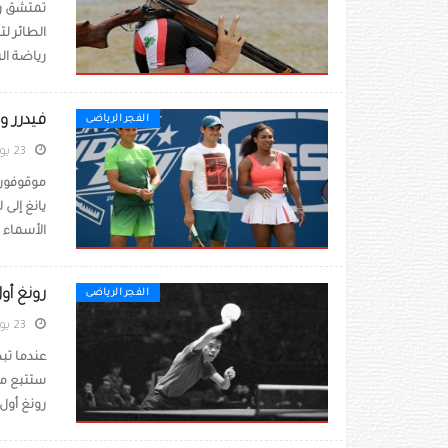
تمتشق را
الطائر لت
رياضة الر
فيدرر ون
الفجر الرياضى
23 يوليو 2021
موقوفون 
يانغ إلى 
الأسماء ا
رونغ أو
الفجر الرياضى
23 يوليو 2021
عندما تب
رونغ أول 