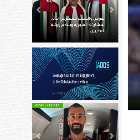
Next
Previous
رض نتائج
نظم ورشة
كم يبلغ ميراث بيليه ومن هم
ورثته؟
موضوعات تهمك
موضوعات تهمك
Next
Previous