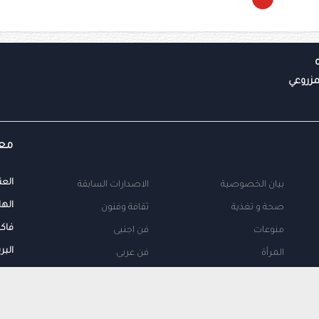
معل
العن
بيان الخصوصية
الاصدارات السابقة
الها
صحة و تغذية
ثقافة وفنون
فاك
منوعات
فن اجنبى
البر
المرأة
فن عربى
محلية
اتصل بنا
طب
اعلن معنا