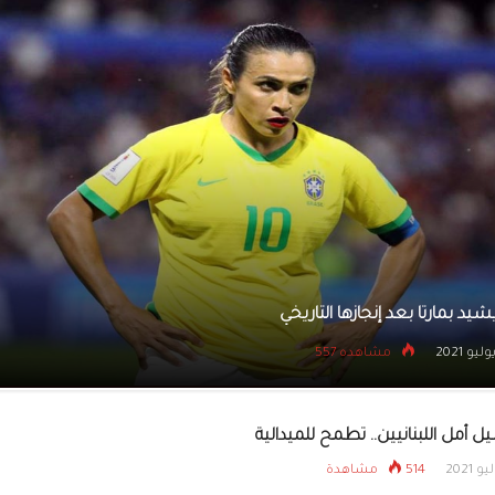
القوس والسهم يستع
المشاركة الآسيوية وي
للمدربين
نقطة ثمينة لمصر أمام إسبانيا في أولمبياد طوكيو
23 يوليو 2021
مشاهده 458
ل أمل اللبنانيين.. تطمح للميدالية
514 مشاهدة