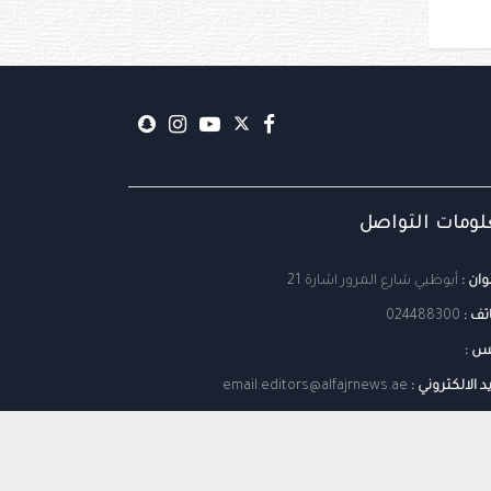
ومات التواصل
وان :
أبوظبي شارع المرور اشارة 21
تف :
024488300
س :
يد الالكتروني :
email:editors@alfajrnews.ae