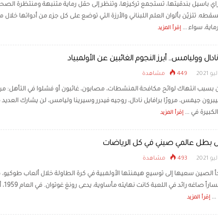
ي باسيل بندقيتها، تستجمع تركيزها، وتنظر إلى حقل رماية متنبهة ومنتظرة الصح
أسطورة طرابزون: محم
سقطه. تتزيّن بألوان العلم اللبناني والأرزة التي توضع على كل جزء من أدواتها خلال 
صفقة في تاريخ النادي 
الكرة التركية
ماية، سواء ...
إقرأ المزيد
ادال ووليامس.. أبرز النجوم الغائبين عن الأولمبياد
449 مشاهدة
بسبب انتهاك لوائح مكافحة المنشطات، مصابون، غائبون أو فشلوا في التأهل: م
ليبرون جيمس، مرورًا برافايل نادال، روجيه فيدرر وسيرينا وليامس، لن يشارك العديد 
لكبيرة في ...
إقرأ المزيد
ل بطل عالمي صيني في كل الرياضات
493 مشاهدة
دأ الصين سعيها إلى توسيع هيمنتها الأولمبية في كرة الطاولة خلال ألعاب طوكيو، ف
ستتبع مساراً صاغه را
...
إقرأ المزيد