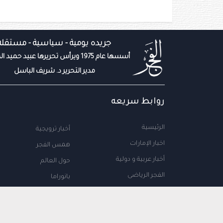
جريده يومية - سياسية - مستقله
أسسها عام 1975 ويرأس تحريرها عبيد حميد المزروعي
مدير التحرير د. شريف الباسل
روابط سريعه
الرئيسية
أخبار ترويجية
اخبار الإمارات
همس الفجر
أخبار عربية و دولية
حول العالم
الفجر الرياضى
بانوراما
المال والاعمال
سياحة
مجتمع الإمارات
علوم