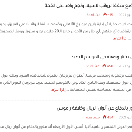
ضع سقفا لرواتب لاعبيه.. ونجم واحد على القمة
415 مشاهدة
در صحفية أن إدارة بايرن ميونيخ الألماني وضعت سقفا لرواتب لاعبي الفريق، بحيث
يتجاوز ما يتقاضاه أي منهم بأي حال من الأحوال حاجز الـ20 مليون يورو سنويا. ووفقا 
...
إقرأ المزيد
 يختار وجهته في الموسم الجديد
458 مشاهدة
اعب برشلونة ومنتخب فرنسا، أنطوان غريزمان، بهدوء شديد هذه الفترة، وذلك حول ال
حول مستقبله رفقة النادي الكاتالوني بالموسم الجديد. تدرب غريزمان لليوم الثاني م
 في الجلسة الصباحية بنفس الابتسامة ...
إقرأ المزيد
ر بالدفاع عن ألوان الريال وخلافة راموس
454 مشاهدة
فع الدولي النمسوي دافيد ألابا أمس الأول الأربعاء أنه فخور بالدفاع عن ألوان ريال مد