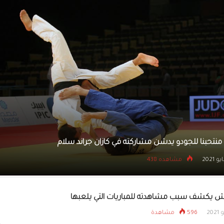
القوس والسهم يس
المشاركة الآسيوية
للمدربين
41 نقطة لكوري تبقي ووريرز في السباق
5 مايو 2021
مشاهده 832
 يكشف سبب مشاهدته للمباريات التي يلعبها
596 مشاهدة