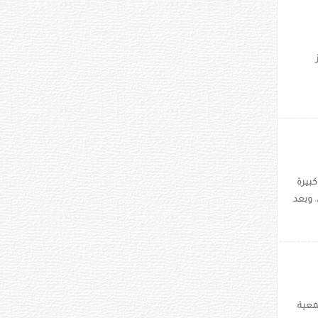
كبيرة
 وبعد
دم 2021" على ملعب جمعية