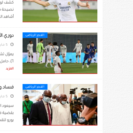
كشف لوكا
نصيحة مه
أشاهد الم
دوري ال
الفجر الرياضى
5 مايو 2021
1)، حامل لقب دوري أبطال أوروبا 13 مرة، لبلوغ النهائي الثالث في تاريخه في أبرز مسابقة قارية، ...
المزيد
فساد وت
الفجر الرياضى
5 مايو 2021
سيعود ال
بقضية فس
يورو للق