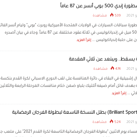
 500 بوبي أنسر عن 87 عاماً
539 مشاهدة
رة سباقات السيارات في الولايات المتحدة الأميركية روبرت "بوبي" وليام أنسر الفائز
بسباق 500 ميل في إنديانابوليس في ثلاثة عقود مختلفة، عن 87 عاماً. وجاء في بيان أصدره
على حلبة إنديانابوليس ...
إقرأ المزيد
 يسقط.. ويبتعد عن ثلاثي المقدمة
474 مشاهدة
ل إشبيلية في البقاء في دائرة المنافسة على لقب الدوري الاسباني لكرة القدم بنكسة 
هدف قاتل أمام ضيفه أتلتيك بلباو ضمن ختام منافسات المرحلة الرابعة والثلاثين.
ثي ...
إقرأ المزيد
524 مشاهدة
اختتمت مساء يوم الاثنين "بطولة الفرجان الرمضانية التاسعة لكرة الق