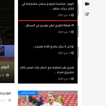
اليوم.. منتحبنا للجودو يدشن مشاركته في
كازان جراند سلام ...
6 مايو 2021
41 نقطة لكوري تبقي ووريرز في السباق ...
5 مايو 2021
توخـل لا يـزال يضـع ثقتـه بفيـرنـر ...
5 مايو 2021
بنا للجودو يدشن مشاركته في كازان جراند سلام
هنري يقر بتعاونه مع دانيال إيك ضمن إطار
مشروع شراء ...
مشاهده 438
5 مايو 2021
مودريتش
الفجر الرياضى
5 مايو 2021