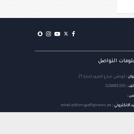
ومات التواصل
وان :
أبوظبي شارع المرور اشارة 21
تف :
024488300
س :
يد الالكتروني :
email:editors@alfajrnews.ae