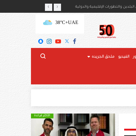
‹
›
أمير حمود بن سعود بن عبدالعزيز آل سعود
لبلدين والتطورات الإقليمية والدولية
+38°C
UAE
ر
الفيديو
ملحق الجريده
الأكثر قراءة
الأكثر قراءة