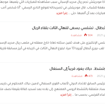
 مودريتش نجم ريال مدريد الإسباني سبب مشاهدته للمباريات التي يلعبها، موجهاً
أسطورة طرابزون: م
مة للشباب. قال مودريتش في تصريحاته لموقع النادي الرسمي: "أنا شخص أحب أ
صفقة في تاريخ النا
الكرة التركية
باريات بعد أن ألعبها، حتى ...
إقرأ المزيد
أبطال.. تشلسي يسعى للنهائي الثالث بلقاء الريال
504 مشاهدة
نشط.. دياك يعود قريباً إلى السنغال
473 مشاهدة
رئيس السابق للاتحاد الدولي لألعاب القوى السنغالي لامين دياك، المحكوم في باري
اد متعلقة بالتنشط الروسي الممنهج، إلى بلاده بعد تسديد كفالة بقيمة نصف مل
ضاء الفرنسي، بحسب ما ...
إقرأ المزيد