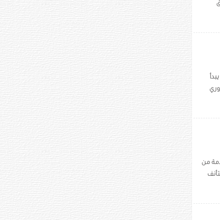
B) على فريق
الرجال سوف يبدأ
وري
دمة من
د الحكم المستأنف