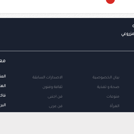
معل
العن
بيان الخصوصية
الاصدارات السابقة
الها
صحة و تغذية
ثقافة وفنون
فاك
منوعات
فن اجنبى
البر
المرأة
فن عربى
محلية
اتصل بنا
طب
اعلن معنا