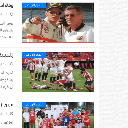
وفاة أسطورة إندي
الفجر الرياضى
5 مايو 2021
توفي أسطو
المشرفون 
إشبيلية
الفجر الرياضى
5 مايو 2021
مُنيت آما
بسقوطه ب
أن خرج ثلا
فريق (Brilliant Sport) بطل النسخة التاسعة لبطولة الفرجان الرمضانية
الفجر الرياضى
5 مايو 2021