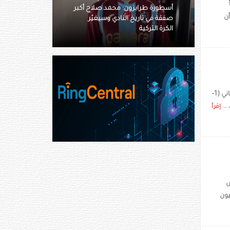
حمد صلاح أكبر
لم يفعلها مع كريستيانو رونالدو..
ن
دي وسيغيّر
لماذا رضخ فلورنتينو بيريز أمام
فينيسيوس؟
يعوّل تشلسي الإنكليزي على هدف ثمين سجّله ذهابا خارج معقله في ملعب ريال مدريد الإسباني (1-
إقرأ
س
يون