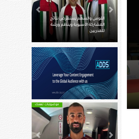
Next
Previous
تعرض نتائج
 وينظم ورشة
كم يبلغ ميراث بيليه ومن هم
ورثته؟
موضوعات تهمك
موضوعات تهمك
Next
Previous