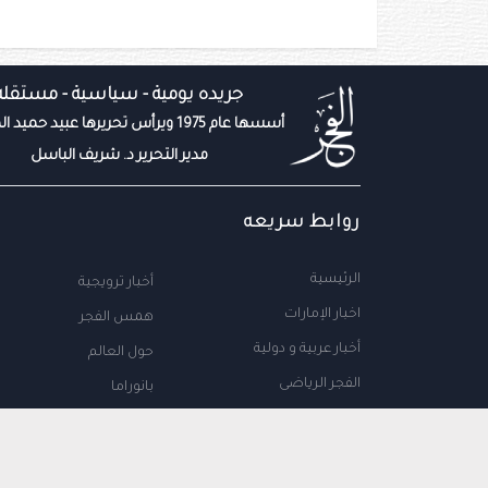
جريده يومية - سياسية - مستقله
أسسها عام 1975 ويرأس تحريرها عبيد حميد المزروعي
مدير التحرير د. شريف الباسل
روابط سريعه
الرئيسية
أخبار ترويجية
اخبار الإمارات
همس الفجر
أخبار عربية و دولية
حول العالم
الفجر الرياضى
بانوراما
المال والاعمال
سياحة
مجتمع الإمارات
علوم