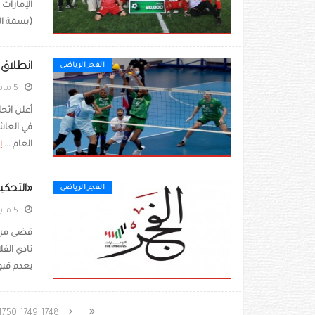
(بسمة الح
انطلاق موسم الك
الفجر الرياضى
5 مايو 2021
في العاش
العام ...
إ
«التحكي
الفجر الرياضى
5 مايو 2021
قضى مركز
بعدم قبو
1750
1749
1748