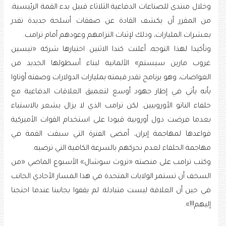
وخلال منتدى للصناعات الدفاعية الثلاثاء قبيل بدء القمة الرئيسية،
من المقرر أن يكشف القادة عن صفقات أسلحة جديدة تقدر
بعشرات المليارات، وذلك لإثبات التزامهم وعودهم أمام ترامب.
وتأكيدا لهذا التوجه، أعلنت كندا الاثنين اختيارها شركة «تيسين
غروب مارين سيستم» الألمانية لبناء أسطولها الجديد من
الغواصات، وهو برنامج تقدر قيمته بمليارات الدولارات وصفته أوتاوا
بأنه يأتي في إطار جهود أوسع لتعميق العلاقات الدفاعية مع
حلفاء الناتو الأوروبيين. لكن ترامب الذي لا يزال يشعر بالاستياء
بعدما فرضت دول أوروبية قيودا على استخدام القوات الأميركية
قواعدها لمهاجمة إيران، أمضى الفترة التي سبقت القمة في
مهاجمة الحلفاء لعدم تحركهم بالسرعة الكافية التي ترضيه.
وكتب ترامب على منصته «تروث سوشال» الأسبوع الماضي «من
السخف أن تستمر الولايات المتحدة في هذا المسار الأحادي الجانب
في حين أن العلاقة ليست متبادلة. لم يقفوا بجانبنا عندما احتجنا
إليهم!!!».