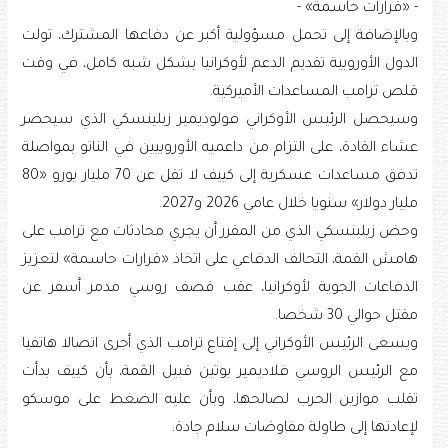
- «قرارات حاسمة» -
وبالإضافة إلى تحمل مسؤولية أكبر عن دفاعها المشترك، تولت
الدول الأوروبية تقديم الدعم لأوكرانيا بشكل شبه كامل، في وقت
قلص ترامب المساعدات الأميركية.
وسيحصل الرئيس الأوكراني فولوديمير زيلينسكي الذي سيحضر
عشاء القادة، على التزام من داعميه الأوروبيين في الناتو بمواصلة
تدفق مساعدات عسكرية إلى كييف لا تقل عن 70 مليار يورو «80
مليار دولار» سنويا خلال عامي 2026 و2027.
وحض زيلينسكي الذي من المقرر أن يجري محادثات مع ترامب على
هامش القمة، التحالف الدفاعي على اتخاذ «قرارات حاسمة» لتعزيز
الدفاعات الجوية لأوكرانيا، عقب قصف روسي مدمر أسفر عن
مقتل حوالي 30 شخصا.
ويسعى الرئيس الأوكراني إلى إقناع ترامب الذي أجرى اتصالا هاتفيا
مع الرئيس الروسي فلاديمير بوتين قبيل القمة، بأن كييف بدأت
تقلب موازين الحرب لصالحها، وبأن عليه الضغط على موسكو
لإعادتها إلى طاولة مفاوضات سلام جادة.