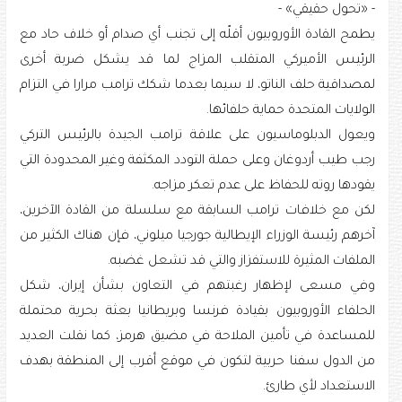
- «تحول حقيقي» -
يطمح القادة الأوروبيون أقلّه إلى تجنب أي صدام أو خلاف حاد مع
الرئيس الأميركي المتقلب المزاج لما قد يشكل ضربة أخرى
لمصداقية حلف الناتو، لا سيما بعدما شكك ترامب مرارا في التزام
الولايات المتحدة حماية حلفائها.
ويعول الدبلوماسيون على علاقة ترامب الجيدة بالرئيس التركي
رجب طيب أردوغان وعلى حملة التودد المكثفة وغير المحدودة التي
يقودها روته للحفاظ على عدم تعكر مزاجه.
لكن مع خلافات ترامب السابقة مع سلسلة من القادة الآخرين،
آخرهم رئيسة الوزراء الإيطالية جورجيا ميلوني، فإن هناك الكثير من
الملفات المثيرة للاستفزاز والتي قد تشعل غضبه.
وفي مسعى لإظهار رغبتهم في التعاون بشأن إيران، شكل
الحلفاء الأوروبيون بقيادة فرنسا وبريطانيا بعثة بحرية محتملة
للمساعدة في تأمين الملاحة في مضيق هرمز، كما نقلت العديد
من الدول سفنا حربية لتكون في موقع أقرب إلى المنطقة بهدف
الاستعداد لأي طارئ.