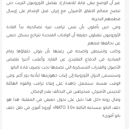
غير أن الوضع يبقى قابلا للانفجار إذ يفضل الأوروبيون التريث حتى
تتضح معالم الاتفاق الأميركي مع إيران، قبل الإقدام على إرسال
قطعهم البحرية.
وفي حين يأملون بأن يتبنى ترامب نبرة تصالحية، بدأ القادة
الأوروبيون يتقبلون حقيقة أن الولايات المتحدة تتراجع بشكل حتمي
عن تحالفها معهم.
وكانت واشنطن واضحة في رغبتها بأن يتولى حلفاؤها زمام
المبادرة في الدفاع التقليدي عن القارة، وأعلنت أخيرا تقليص
الأصول والقدرات العسكرية التي تضعها تحت تصرف قادة الناتو.
وستسعى الدول الأوروبية إلى إثبات جهوزيتها لتأدية دور أكبر، وفي
الوقت نفسه، ستعمل جاهدة على إبقاء ترامب والقوة الهائلة
للجيش الأميركي، منخرطَين في التحالف بقدر الإمكان.
وقال روته «كل هذا دليل على تحول حقيقي في العقلية. هذا هو
حلف الناتو بنسخته الثالثة «NATO 3.0». أوروبا أقوى في ظل حلف
ناتو أقوى».