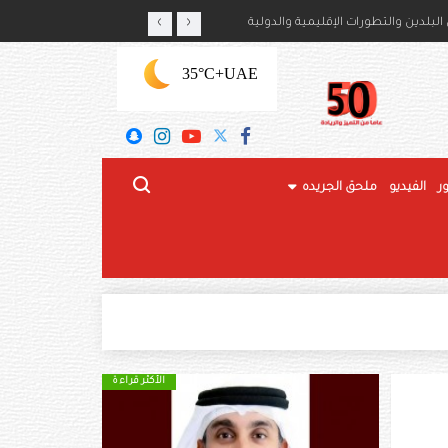
‹
›
أمير حمود بن سعود بن عبدالعزيز آل سعود
لبلدين والتطورات الإقليمية والدولية
+35°C
UAE
ر
الفيديو
ملحق الجريده
الأكثر قراءة
الأكثر قراءة