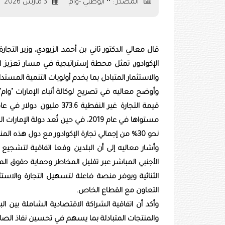
المصدر : •• أبوظبي -وام:
3 مارس 2026
قال معالي الدكتور ثاني بن أحمد الزيودي، وزير التجار
الإكوادور، تمثل محطة إستراتيجية في مسار تعزيز الع
والاستثمار المتبادل بما يخدم أولويات التنمية المستد
وأوضح معاليه في تصريح لوكالة أنباء الإمارات "وام"،
مستواها في عام 2019، في حين تُعد د
نحو 30% من إجمالي تجارة الإكوادور مع دول هذه المنطقة مجتمعة.
وأشار معاليه إلى أن البلدين وقعا اتفاقية لتشجيع
الأجنبي المباشر عبر تقليل المخاطر وحماية حقوق ال
الثنائية ويوفر منصة فاعلة لتسهيل التجارة والاستث
التعاون مع القطاع الخاص.
والمنتجات المتبادلة بما يسهم في تحسين نفاذ الصاد