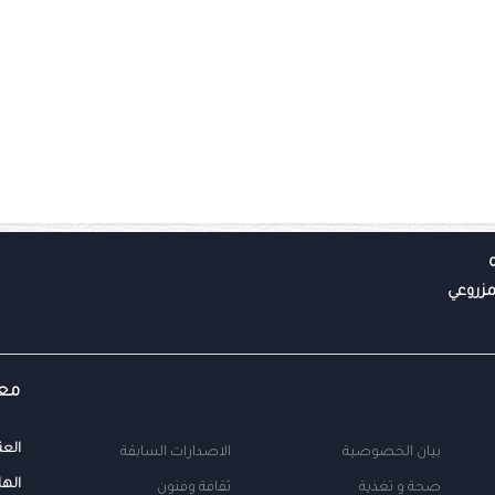
معل
العن
بيان الخصوصية
الاصدارات السابقة
الها
صحة و تغذية
ثقافة وفنون