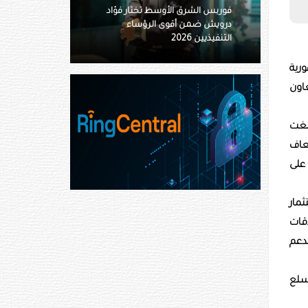
ط تختار فؤاد
الرؤساء
«أدنوك للإمداد» تستحوذ على 11
ناقلة بقيمة 4.8 مليار درهم
ورية
عاون
بلغت
 وأكثر من ثلاثة أضعاف
ة على
مار
اقات
لدعم
سوم الجمركية على أكثر من 96% من السلع