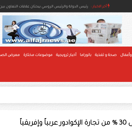
أخر الاخبار :
رئيس الدولة ونائباه يعزون خادم الحرمين بوفاة والدة ال
رئيس الدولة والرئيس الروسي يبحثان علاقات التعاون بين ا
وأعمال
صحة و تغذية
بانوراما
أخبار ترويجية
موضوعات مختارة
معرض الصو
قياً