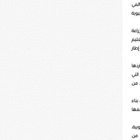
المي
يوية
راعة
عليم
إطار
ردها
لتي
خرى من
بناء
قعها
بية،
 من