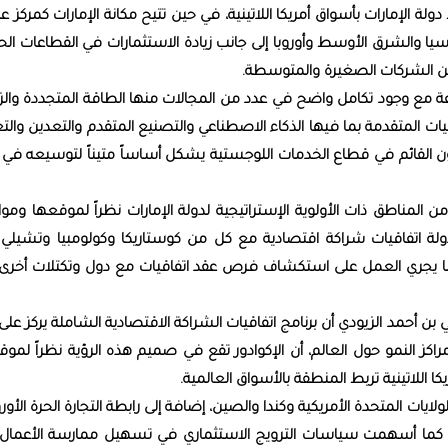
ط دولة الإمارات بأسواق أمريكا اللاتينية، في حين تتيح مكانة الإمارات كمركز ع
سيا والشرق الأوسط وأوروبا إلى جانب زيادة الاستثمارات في القطاعات الح
ين الشركات الصغيرة والمتوسطة.
ختلفة مع وجود تكامل واضح في عدد من المجالات منها الطاقة المتجددة والز
قنيات المتقدمة بما فيها الذكاء الاصطناعي والتصنيع المتقدم والتعدين والت
تعاون القائم في قطاع الخدمات اللوجستية يشكل أساساً متيناً لتوسيعه في 
ن المناطق ذات الأولوية الإستراتيجية لدولة الإمارات نظراً لموقعها وموا
دولة اتفاقيات شراكة اقتصادية مع كل من كوستاريكا وكولومبيا وتشيلي ا
تفاقيتها حيز التنفيذ في 24 نوفمبر 2025، كما يجري العمل على استكشاف فرص عقد اتفاقيات مع دول وتكتلات أ
ني بن أحمد الزيودي أن برنامج اتفاقيات الشراكة الاقتصادية الشاملة يركز على 
كز النمو حول العالم، أن الإكوادور تقع في صميم هذه الرؤية نظراً لمو
كا اللاتينية تربط المنطقة بالأسواق العالمية.
لايات المتحدة الأمريكية وكندا والصين، إضافة إلى رابطة التجارة الحرة الأورو
ا، كما أسهمت سياسات الترويج الاستثماري في تسهيل ممارسة الأعمال