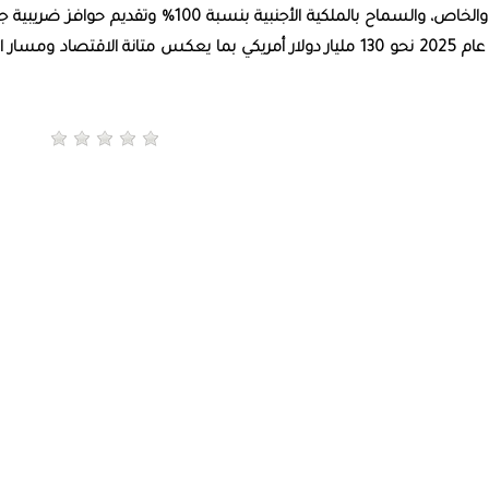
خلال تشريعات جديدة للشراكة بين القطاعين العام والخاص، والسماح بالملكية الأجنبية بنسبة 100% وتقديم حوا
منوها إلى أن الناتج المحلي الإجمالي للإكوادور بلغ في عام 2025 نحو 130 مليار دولار أمريكي بما يعكس متانة الاقتصاد وم