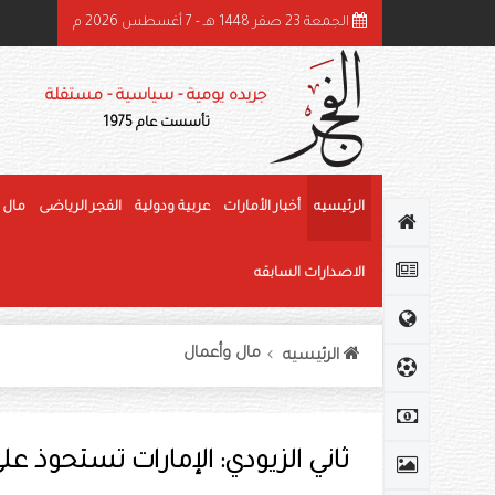
الجمعة 23 صفر 1448 هـ - 7 أغسطس 2026 م
ئيس الدولة ونائباه يهنئون رئيس كوت ديفوار بذكرى استقلال بلاده
جريده يومية - سياسية - مستقلة
تأسست عام 1975
الرئيسيه
أخبار الأمارات
عربية ودولية
الفجر الرياضى
مال 
الاصدارات السابقه
مال وأعمال
الرئيسيه
ثاني الزيودي: الإمارات تستحوذ على 30 % من تجارة الإكوادور عربياً وإفري