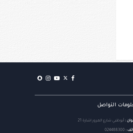
ومات التواصل
وان :
أبوظبي شارع المرور اشارة 21
تف :
024488300