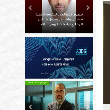
Next
Previous
لحكومة الرقمية
ة حول «الدليل
485 مليون درهم أرباح تيكوم
برمجة أولا»
النصفية بنمو13 %
موضوعات تهمك
موضوعات تهمك
Next
Previous