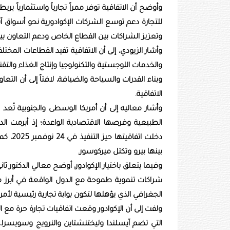
وأوضح أن الاتفاقية توفر ممراً تجارياً واستثمارياً يرب
للتجارة دعم توسع الشركات الإكوادورية نحو أسواق آ
وتعزيز الشراكات بين القطاع الخاص ودعم التعاون ب
وأشار الزيودي، إلى أن الاتفاقية تفيد القطاعات الم
والخدمات اللوجستية والتكنولوجيا وإنتاج الغذاء والت
وبناء القدرات والسياحة والضيافة، لافتاً إلى أن ال
الاتفاقية.
وأشار معاليه إلى أن أمريكا الوسطى والجنوبية تُعد م
الطبيعية وفرصها الاقتصادية الواعدة؛ إذ أبرمت ال
دخلت ا
بينها بيرو وتكتل ميركوسور.
وفيما يتعلق باختيار الإكوادور، أوضح معالي الدكتور ثا
شراكات تنموية طموحة مع الدول الواقعة في أبرز مرا
الجغرافي الذي يؤهلها لتكون بوابة تجارية رئيسية لأمري
ولفت إلى أن الإكوادور وقعت اتفاقيات تجارة حرة مع الو
التي تضم آيسلندا وليختنشتاين والنرويج وسويسر