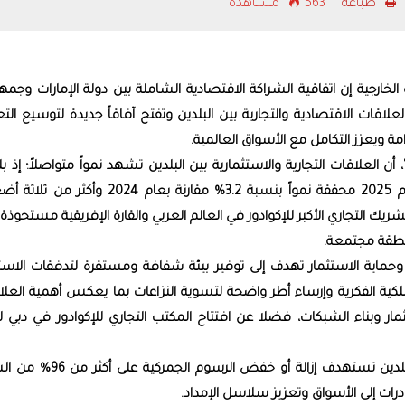
طباعه
563 مشاهدة
فوربس الشرق الأوس
درويش ضمن أقوى 
التنفيذيين 2026
ة الخارجية إن اتفاقية الشراكة الاقتصادية الشاملة بين دولة الإمارات وجمه
لاقات الاقتصادية والتجارية بين البلدين وتفتح آفاقاً جديدة لتوسيع الت
امة ويعزز التكامل مع الأسواق العالمية.
 أن العلاقات التجارية والاستثمارية بين البلدين تشهد نمواً متواصلاً؛ إذ 
قيمة التجارة غير النفطية 373.6 مليون دولار في عام 2025 محققة نمواً بنسبة 3.2% مقارنة بعام 2024
ولة الإمارات الشريك التجاري الأكبر للإكوادور في العالم العربي والقارة الإفريقية مستحوذ
 وحماية الاستثمار تهدف إلى توفير بيئة شفافة ومستقرة لتدفقات الاستث
ملكية الفكرية وإرساء أطر واضحة لتسوية النزاعات بما يعكس أهمية العل
مار وبناء الشبكات، فضلا عن افتتاح المكتب التجاري للإكوادور في دبي 
وأكد أن اتفاقية الشراكة الاقتصادية الشاملة بين البلدين تستهدف إزالة أو خفض الر
رات إلى الأسواق وتعزيز سلاسل الإمداد.