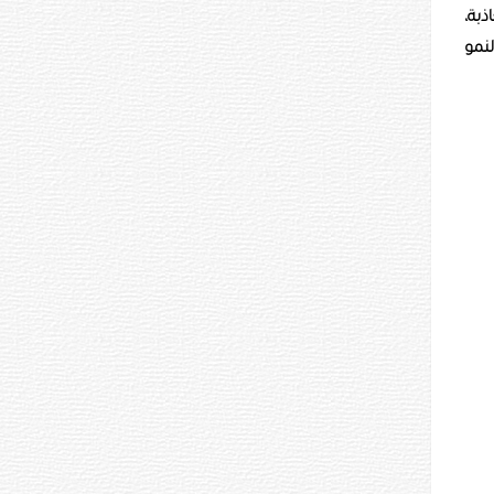
فز ضريبية جاذبة،
سار النمو