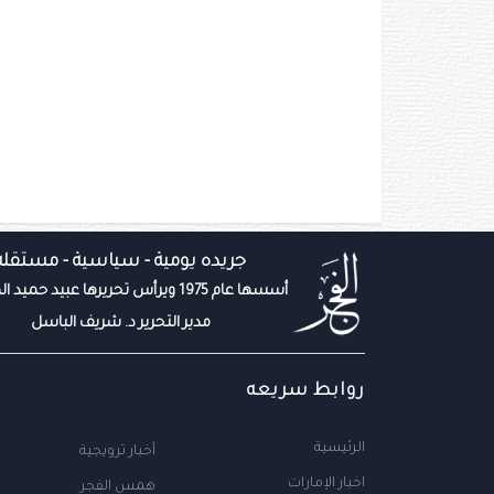
جريده يومية - سياسية - مستقله
أسسها عام 1975 ويرأس تحريرها عبيد حميد المزروعي
مدير التحرير د. شريف الباسل
روابط سريعه
الرئيسية
أخبار ترويجية
اخبار الإمارات
همس الفجر