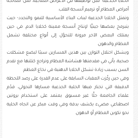
الخلايا الجذعية قبل توظيفها في الأغراض العلاجية، مثل: معالجة
أمراض العظام أو ترميم أنسجة القلب.
وتمثل الخلايا الجذعية لبنات البناء الأساسية للنمو والتجدد؛ حيث
يتبرمج بعضها جينيًّا لإنتاج أنسجة معينة كخلايا الدم، في حين
يمتلك البعض الآخر مرونة للتحوّل إلى أنواع مختلفة تشمل
العظام والدهون.
ويشكل اختلال التوازن بين هذين المسارين سببًا لبضع مشكلات
صحية، يأتي في مقدمتها هشاشة العظام وتراجع كتلتها مع تقدم
السن بسبب زيادة تشكل الخلايا الدهنية في نخاع العظم.
وفي حين ركّزت العقبات السابقة على عدم القدرة على رصد اللحظة
الدقيقة التي تختار فيها الخلية الجذعية مسارها التحولي، قدّم
علماء الجامعة حلًّا غير مسبوق يعتمد على استخدام بروتين
اصطناعي مضيء يكشف بدقة وفي وقت مبكر عن اتجاه الخلية
نحو تكوين العظام أو الدهون.