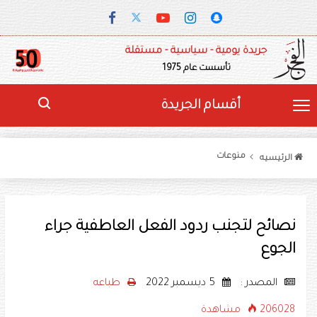
جريدة يومية - سياسية - مستقلة
تأسست عام 1975
أقسام الجريدة
منوعات
الرئيسيه
نصائح لتجنب ردود الفعل العاطفية جراء
الجوع
المصدر :
5 ديسمبر 2022
طباعه
206028 مشاهدة