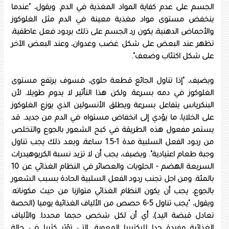
الجسم على عدم كفاية المواد المغذية في الدم. ويقول، "عندما
ينخفض مستوى مواد مغذية معينة في الدم مثل الغلوكوز
والأحماض الدهنية، يكون رد الجسم على ذلك بردود فعل عاطفية،
تظهر عند البعض على شكل غضب وعدوان، وعند البعض الآخر
على شكل اكتئاب وضعف".
ويضيف، "إذا تناول الجائع قطعة حلوى، فسوف يرتفع مستوى
الغلوكوز في دمه بسرعة. ولكن هذا التأثير لا يدوم طويلا. لأن
البنكرياس يتفاعل بسرعة ويطلق الأنسولين الذي يوزع الغلوكوز
على الخلايا، ما يؤدي إلى انخفاض مستواه في الدم من جديد. قد
يستمر مفعول هذه الطريقة في كبح الشعور بالجوع والتخلص
من ردود الفعل السلبية مدة 1-1.5 ساعة، وبعد ذلك يجب تناول
وجبة طعام اعتيادية". ويضيف، يجب أن لا تزيد نسبة الكربوهيدرات
السريعة الهضم - الحلويات والعصائر في النظام الغذائي عن 10
بالمئة. ومن اجل تجنب ردود الفعل السلبية الحادة بسبب الشعور
بالجوع، يجب أن يكون النظام الغذائي متوازنا من حيث مكوناته.
ويقول، "يجب تناول 5-6 حصص من الألياف الغذائية يوميا (الحصة
تعادل قبضة اليد)، أي أن لكل شخص حجما محددا. والألياف
الغذائية مفيدة جدا للبكتيريا المعوية، التي تؤثر كثيرا في حالة