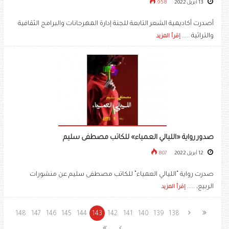
13 أبريل 2022
958
أصدرت أكاديمية الشعر التابعة للجنة إدارة المهرجانات والبرامج الثقافية
والتراثية .....
إقرأ المزيد
صدور رواية «الليالي العمياء» للكاتب مصطفى سليم
12 أبريل 2022
807
صدرت رواية “الليالي العمياء” للكاتب مصطفى سليم عن منشورات
الربيع، .....
إقرأ المزيد
148
147
146
145
144
143
142
141
140
139
138