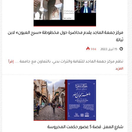
مركز جمعة الماجد يقدم محاضرة حول مخطوطة «سرح العيون» لابن
نَباتة
15 أبريل 2022
984
نظم مركز جمعة الماجد للثقافة والتراث بدبي، بالتعاون مع جامعة .....
إقرأ
المزيد
شارع المعز.. قصة 5 عصور حكمت المحروسة