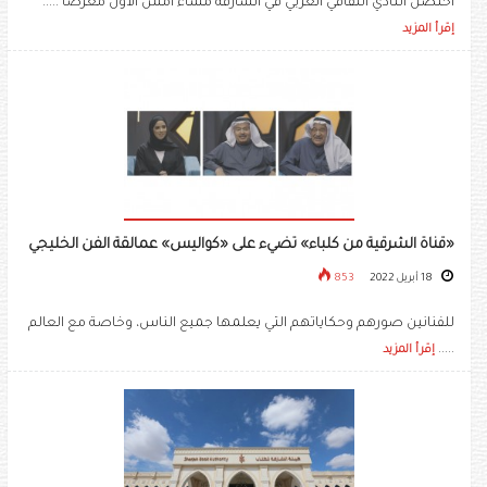
احتضن النادي الثقافي العربي في الشارقة مساء أمس الأول معرضا .....
إقرأ المزيد
«قناة الشرقية من كلباء» تضيء على «كواليس» عمالقة الفن الخليجي
18 أبريل 2022
853
للفنانين صورهم وحكاياتهم التي يعلمها جميع الناس، وخاصة مع العالم
.....
إقرأ المزيد