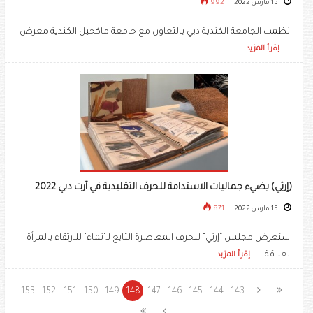
15 مارس 2022
992
نظمت الجامعة الكندية دبي بالتعاون مع جامعة ماكجيل الكندية معرض
.....
إقرأ المزيد
(إرثي) يضيء جماليات الاستدامة للحرف التقليدية في آرت دبي 2022
15 مارس 2022
871
استعرض مجلس “إرثي” للحرف المعاصرة التابع لـ”نماء” للارتقاء بالمرأة
العلاقة .....
إقرأ المزيد
153
152
151
150
149
148
147
146
145
144
143