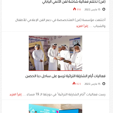
(فن) تختتم فعالية شاشة لفن الأنمي الياباني
15 مارس 2022
914
أختتمت مؤسسة (فن) المتخصصة في دعم الفن الإعلامي للأطفال
والشباب .....
إقرأ المزيد
فعاليات أيام الشارقة التراثية ترسو على ساحل دبا الحصن
15 مارس 2022
923
رست فعاليات “أيام الشارقة التراثية” في دورتها الـ 19 مساء .....
إقرأ المزيد