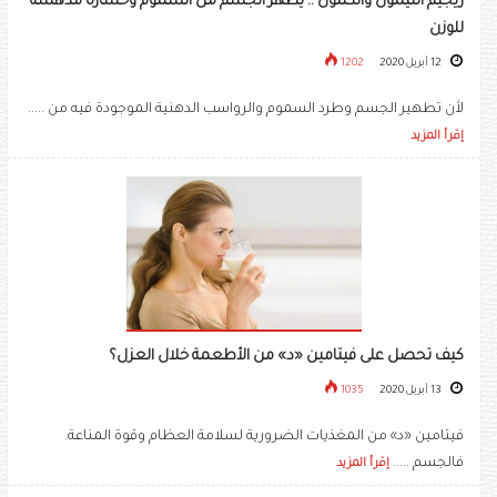
ريجيم الليمون والكمون .. يطهر الجسم من السموم وخسارة مدهشة
للوزن
12 أبريل 2020
1202
لأن تطهير الجسم وطرد السموم والرواسب الدهنية الموجودة فيه من .....
إقرأ المزيد
كيف تحصل على فيتامين «د» من الأطعمة خلال العزل؟
13 أبريل 2020
1035
فيتامين «د» من المغذيات الضرورية لسلامة العظام وقوة المناعة.
فالجسم .....
إقرأ المزيد