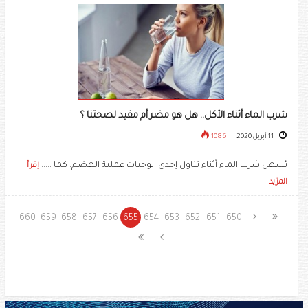
شرب الماء أثناء الأكل.. هل هو مضر أم مفيد لصحتنا ؟
11 أبريل 2020
1086
يُسهل شرب الماء أثناء تناول إحدى الوجبات عملية الهضم. كما .....
إقرأ
المزيد
660
659
658
657
656
655
654
653
652
651
650