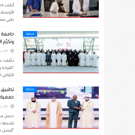
أعلنت «ص
الأوسط، ع
طبي معق
جامعة ال
محلية
وتكرّم 
20 مايو 2026
نظّمت جام
"القيادة 
الثقافي 
محلية
جمعية ا
20 مايو 2026
تقدمها ج
"أفضل مش