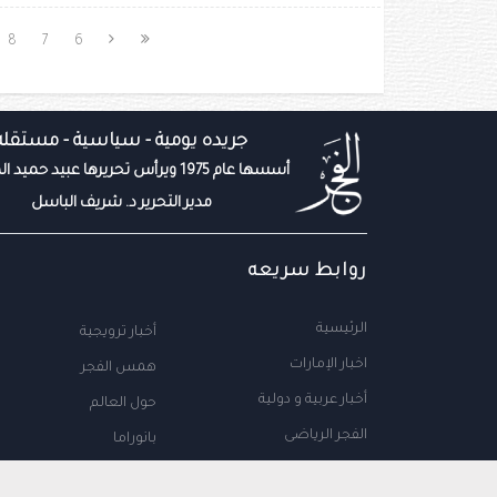
8
7
6
جريده يومية - سياسية - مستقله
أسسها عام 1975 ويرأس تحريرها عبيد حميد المزروعي
مدير التحرير د. شريف الباسل
روابط سريعه
الرئيسية
أخبار ترويجية
اخبار الإمارات
همس الفجر
أخبار عربية و دولية
حول العالم
الفجر الرياضى
بانوراما
المال والاعمال
سياحة