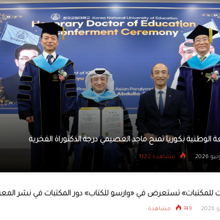
أبو ظبي التقني يستقطب ما
مواطن للتنافس في «مبرم
المستقبل»
جناح دولة الإمارات في «إكسبو 2025 أوساكا» يستعرض برنامجه الخاص
السفراء الشباب أمام طلاب جامعة كيئو اليابانية
2 يونيو 2026
مشاهده 773
م
ات للمكتبات» تستعرض في «وارسو للكتاب» دور المكتبات في نشر المعر
749 مشاهدة