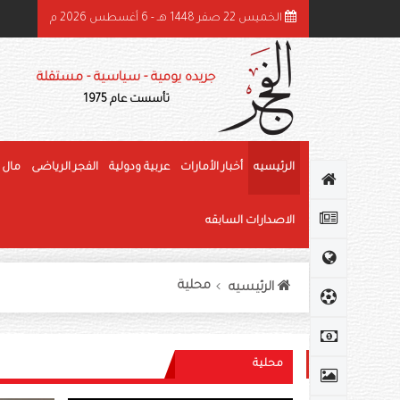
الخميس 22 صفر 1448 هـ - 6 أغسطس 2026 م
هرجان الوثبة للرطب يتوج الفائزين في «خرايف البيت» والمانجو
جريده يومية - سياسية - مستقلة
تأسست عام 1975
الرئيسيه
أخبار الأمارات
عربية ودولية
الفجر الرياضى
مال 
الاصدارات السابقه
محلية
الرئيسيه
محلية