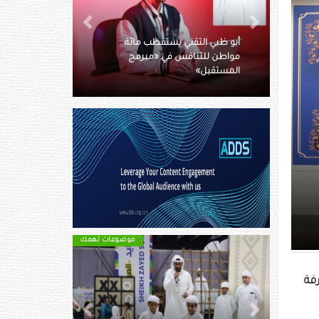
جامعة نيويورك أبوظبي تعلن عن
Next
Previous
ئة
حصول ثلاثة من أعضاء هيئة
ج
التدريس على الإقامة الذهبية في
دولة الإمارات
وضوعات تهمك
موضوعات تهمك
فة
Next
Previous