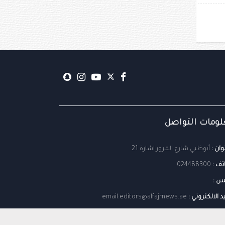
ومات التواصل
وان :
أبوظبي شارع المرور اشارة 21
تف :
024488300
س :
يد الالكتروني :
email:editors@alfajrnews.ae