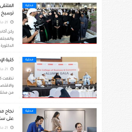
الملتقى
محلية
ترسيخ ق
21 مايو 2026
ركن أكاد
والمجتمع
الدكتورة
كلية الإ
محلية
21 مايو 2026
نظمت كلية
من مختلف
نجاح مس
محلية
على سلا
21 مايو 2026