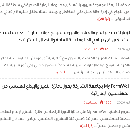
حة»، التابعة لمجموعة «بيورهيلث»، أكبر مجموعة للرعاية الصحية في منطقة الشر
ن النجاح في إدارة حالة حمل عالي المخاطر والولادة الآمنة لطفل سليم لأم تعاني من
د لمرض ...
إقرأ المزيد
إمارات تنظم لقاء «القيادة والمرونة: نموذج دولة الإمارات العربية المتحد
المشاركين في برنامج الدبلوماسية العامة والاتصال الاستراتيجي
1239 مشاهدة
عة الإمارات العربية المتحدة بالتعاون مع أكاديمية أنور قرقاش الدبلوماسية، لقاء 
والمرونة: نموذج دولة الإمارات العربية المتحدة"، بحضور معالي زكي أنور نسيبة، المس
لصاحب السمو رئيس الدولة، الرئيس ...
إقرأ المزيد
تطبيق My FarmWell بجامعة الشارقة يفوز بجائزة التميز والإبداع الهندسي من
لمهندسين الإماراتية
1225 مشاهدة
حصل مشروع تطبيق My FarmWell على جائزة الدورة الرابعة من جائزة التميز والإبداع اله
معية المهندسين الإماراتية ضمن فئة المشروع الهندسي الريادي، حيث نال المشر
روع صغير" تقديراً ...
إقرأ المزيد