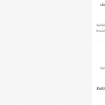
هدف
قافية
لشيخة
لية
حافظ