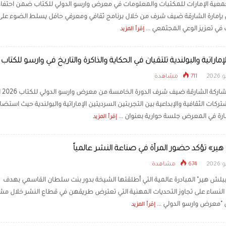
عية الإمارات للمكتبات والمعلومات في معرض وارسو الدولي للكتاب ضمن احتفاء
الألعاب الشعبية في «الوثبة
إمارة الشارقة ضيف شرف من خلال برنامج ثقافي ومعرفي حافل يسلط الضوء على 
للرطب».. ذاكرة المجتمع تتج
بالممارسة
في تعزيز الوعي المجتمعي ...
إقرأ المزيد
الإماراتية والبولندية تلتقيان في الحكاية والذاكرة والتاريخ في وارسو للكتاب
711 مشاهدة
فتحت مشاركة 
ركات الثقافية والإبداعية بين التجربتين السرديتين الإماراتية والبولندية حيث استض
مارة في المعرض جلسة حوارية بعنوان ...
إقرأ المزيد
ير» تؤكد حضور المرأة في صناعة النشر عالمياً
674 مشاهدة
لش هير" المبادرة عالمية التي أطلقتها الشيخة بدور بنت سلطان القاسمي بهدف
لنساء على تجاوز التحديات المهنية التي تعترض طريقهن في قطاع النشر خلال مش
ي "معرض وارسو الدولي ...
إقرأ المزيد