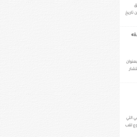
ق
 تاريخ
ة»
بعنوان
تشار
ندسي التي
وع لقب