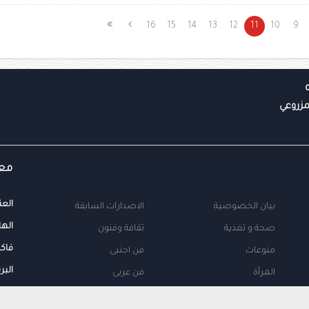
16
15
14
13
12
11
10
9
معل
العن
بيان الخصوصية
الاصدارات السابقة
الها
صحة و تغذية
ثقافة وفنون
فاك
منوعات
فن اجنبى
البر
المرأة
فن عربى
محلية
اتصل بنا