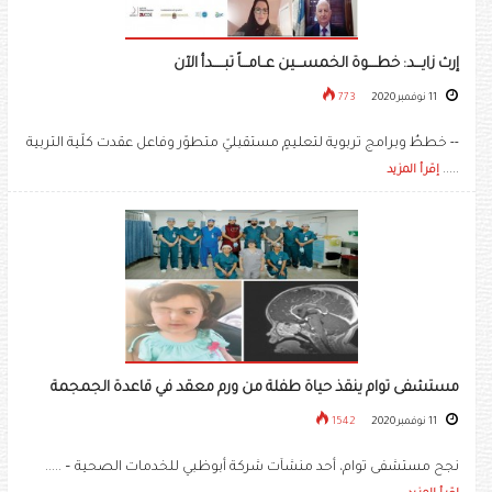
إرث زايـــد: خطــــوة الخمســـين عــامـــاً تبـــــدأ الآن
11 نوفمبر 2020
773
-- خططٌ وبرامج تربوية لتعليمٍ مستقبليّ متطوّر وفاعل عقدت كلّية التربية
.....
إقرأ المزيد
مستشفى توام ينقذ حياة طفلة من ورم معقد في قاعدة الجمجمة
11 نوفمبر 2020
1542
نجح مستشفى توام، أحد منشآت شركة أبوظبي للخدمات الصحية – .....