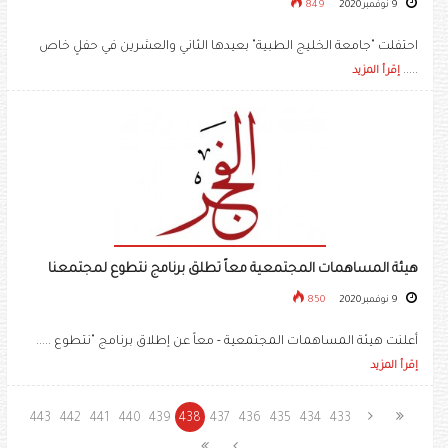
9 نوفمبر 2020
849
احتفلت "جامعة الخليج الطبية" بعيدها الثاني والعشرين في حفلٍ خاص
.....
إقرأ المزيد
هيئة المساهمات المجتمعية معاً تطلق برنامج نتطوع لمجتمعنا
9 نوفمبر 2020
850
أعلنت هيئة المساهمات المجتمعية - معاً عن إطلاق برنامج "نتطوع .....
إقرأ المزيد
443
442
441
440
439
438
437
436
435
434
433