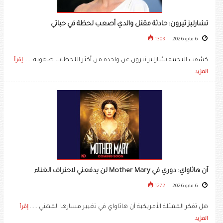
تشارليز ثيرون: حادثة مقتل والدي أصعب لحظة في حياتي
6 مايو 2026
1303
كشفت النجمة تشارليز ثيرون عن واحدة من أكثر اللحظات صعوبة .....
إقرأ
المزيد
آن هاثاواي: دوري في Mother Mary لن يدفعني لاحتراف الغناء
6 مايو 2026
1272
هل تفكر الممثلة الأمريكية آن هاثاواي في تغيير مسارها المهني .....
إقرأ
المزيد