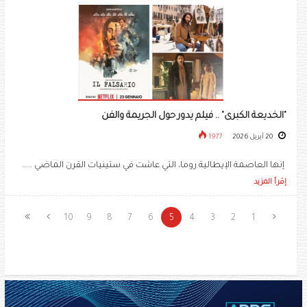
"الخديعة الكبرى" .. فيلم يدور حول الجريمة والفن
20 أبريل 2026
1977
إنها العاصمة الإيطالية روما، التي عاشت في ستينيات القرن الماضي .....
إقرأ المزيد
10
9
8
7
6
5
4
3
2
1