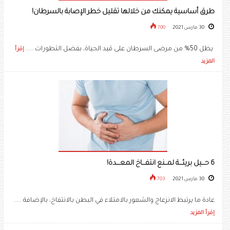
طرق أساسية يمكنك من خلالها تقليل خطر الإصابة بالسرطان!
30 مارس 2021
700
يظل 50% من مرضى السرطان على قيد الحياة، بفضل التطورات .....
إقرأ
المزيد
6 حـــيل بريئـــة لمــنع انتفـــاخ المعـــدة!
30 مارس 2021
703
عادة ما يرتبط الانزعاج والشعور بالامتلاء في البطن بالانتفاخ، بالإضافة .....
إقرأ المزيد