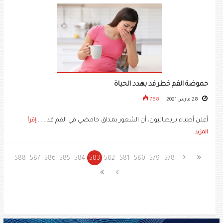
حموضة الفم خطر قد يهدد الحياة
28 مارس 2021
788
أعلن أطباء بريطانيون، أن الشعور بمذاق حامضي في الفم قد .....
إقرأ
المزيد
588
587
586
585
584
583
582
581
580
579
578