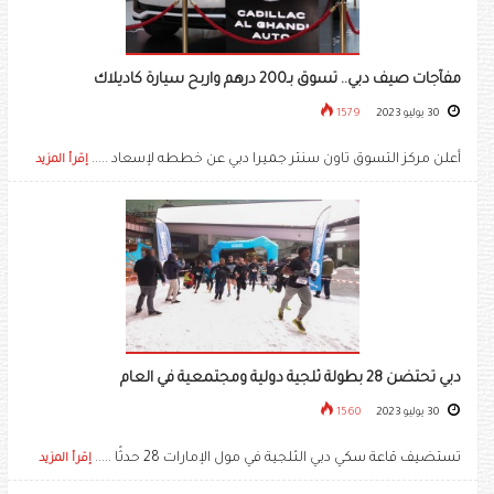
مفآجات صيف دبي.. تسوق بـ200 درهم واربح سيارة كاديلاك
30 يوليو 2023
1579
أعلن مركز التسوق تاون سنتر جميرا دبي عن خططه لإسعاد .....
إقرأ المزيد
دبي تحتضن 28 بطولة ثلجية دولية ومجتمعية في العام
30 يوليو 2023
1560
تستضيف قاعة سكي دبي الثلجية في مول الإمارات 28 حدثًا .....
إقرأ المزيد