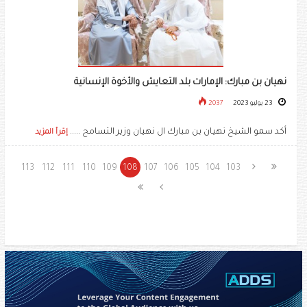
نهيان بن مبارك: الإمارات بلد التعايش والأخوة الإنسانية
23 يوليو 2023
2037
أكد سمو الشيخ نهيان بن مبارك ال نهيان وزير التسامح .....
إقرأ المزيد
113
112
111
110
109
108
107
106
105
104
103