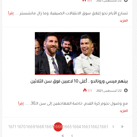
22 أغسطس 2021
505
تسارع الأيام نحو إغلاق سوق الانتقالات الصيفية، وما زال مانشستر .....
إقرأ
المزيد
بينهم ميسي ورونالدو .. أغلى 10 لاعبين فوق سن الثلاثين
22 أغسطس 2021
571
مع وصول نجوم كرة القدم، خاصة المهاجمين إلى سن الـ30، .....
إقرأ
المزيد
1671
1670
1669
1668
1667
1666
1665
1664
1663
1662
1661