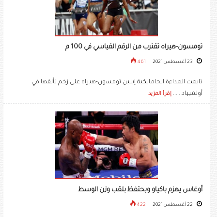
تومسون-هيراه تقترب من الرقم القياسي في 100 م
23 أغسطس 2021
461
تابعت العداءة الجامايكية إيلين تومسون-هيراه على زخم تألقها في
أولمبياد .....
إقرأ المزيد
أوغاس يهزم باكياو ويحتفظ بلقب وزن الوسط
22 أغسطس 2021
422