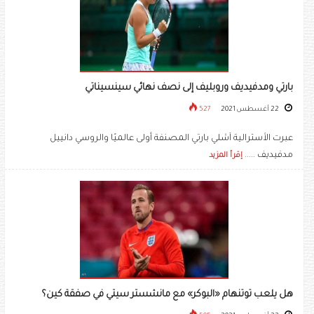
بارتي ومدفيديف وروبليف إلى نصف نهائي سينسيناتي
22 أغسطس 2021
527
عبرت الأسترالية آشلي بارتي المصنفة أولى عالميًا والروسي دانييل
مدفيديف .....
إقرأ المزيد
هل يلعب توتنهام «البوكر» مع مانشستر سيتي في صفقة كين؟