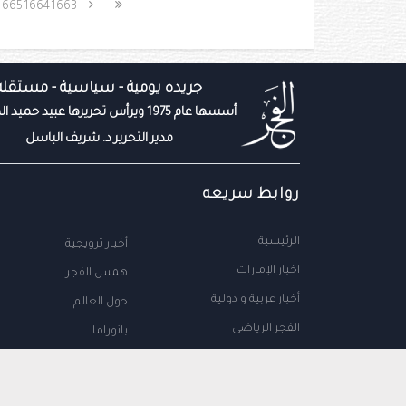
1665
1664
1663
جريده يومية - سياسية - مستقله
أسسها عام 1975 ويرأس تحريرها عبيد حميد المزروعي
مدير التحرير د. شريف الباسل
روابط سريعه
الرئيسية
أخبار ترويجية
اخبار الإمارات
همس الفجر
أخبار عربية و دولية
حول العالم
الفجر الرياضى
بانوراما
المال والاعمال
سياحة
مجتمع الإمارات
علوم