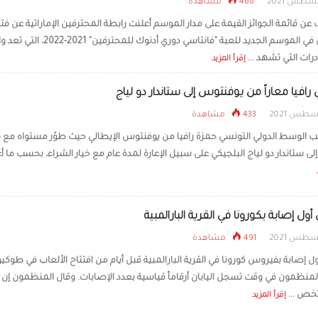
468 مشاهدة
أسطورة طرابزون: م
عن قائمة الجوائز القيمة على مدار الموسم أعلنت رابطة المحترفين الإماراتية عن فت
صفقة في تاريخ النا
الكرة التركية
التسجيل في الموسم الجديد للعبة "فانتاسي دوري أدنوك للمحترفين" 1
رات التي تشهد ...
إقرأ المزيد
رافيا معاراً من يوفنتوس إلى ستاندار دو لياج
433 مشاهدة
عب الوسط الدولي التونسي حمزة رافيا من يوفنتوس الإيطالي حيث طوّر مستواه مع 
لى ستاندار دو لياج البلجيكي على سبيل الإعارة لمدة عام مع خيار الشراء، بحسب ما أعل
ل إصابة بكورونا في القرية البارالمبية
491 مشاهدة
 إصابة بفيروس كورونا في القرية البارالمبية قبل أيام من افتتاح الألعاب في طوكي
المنظمون في وقت تسجل اليابان أرقاماً قياسية بعدد الإصابات. وقال المنظمون إن
تخص ...
إقرأ المزيد