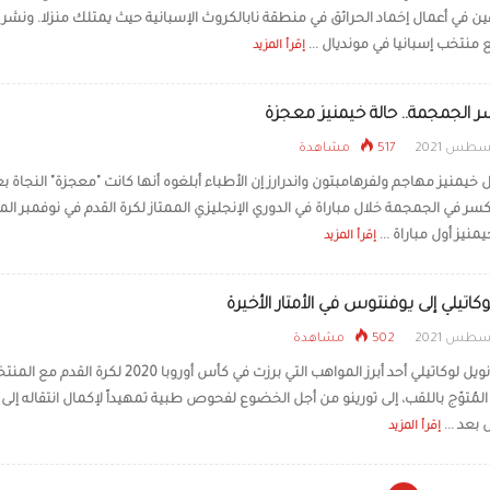
ن في أعمال إخماد الحرائق في منطقة نابالكروث الإسبانية حيث يمتلك منزلا. ونشر
 منتخب إسبانيا في مونديال ...
إقرأ المزيد
 الجمجمة.. حالة خيمنيز معجزة
517 مشاهدة
 خيمنيز مهاجم ولفرهامبتون واندرارز إن الأطباء أبلغوه أنها كانت "معجزة" النجاة ب
سر في الجمجمة خلال مباراة في الدوري الإنجليزي الممتاز لكرة القدم في نوفمبر ال
يز أول مباراة ...
إقرأ المزيد
وكاتيلي إلى يوفنتوس في الأمتار الأخيرة
502 مشاهدة
وصل مانويل لوكاتيلي أحد أبرز المواهب التي برزت في كأس أوروبا 2020 لكرة القدم م
المُتوّج باللقب، إلى تورينو من أجل الخضوع لفحوص طبية تمهيداً لإكمال انتقاله إلى
بعد ...
إقرأ المزيد