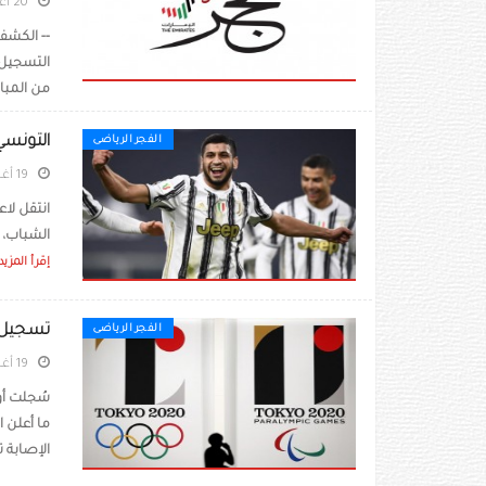
20 أغسطس 2021
-- الكشف 
من المباد
التونسي 
الفجر الرياضى
19 أغسطس 2021
انتقل لا
الشباب، إ
إقرأ المزيد
تسجيل أو
الفجر الرياضى
19 أغسطس 2021
سُجلت أول
ما أعلن 
الإصابة 