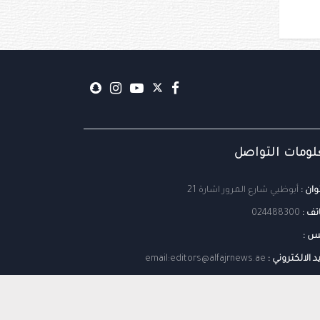
ومات التواصل
وان :
أبوظبي شارع المرور اشارة 21
تف :
024488300
س :
يد الالكتروني :
email:editors@alfajrnews.ae