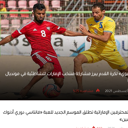
القوس والسهم يس
المشاركة الآسيوية
للمدربين
بعد تأهله لـ «مستر أولمبيا» 2021.. بطل مصري على خطى بيغ رامي
20 أغسطس 2021
مشاهده 629
لمحترفين الإماراتية تطلق الموسم الجديد للعبة «فانتاسي دوري أدنوك
ين»