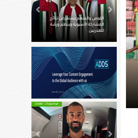
Next
Previous
تعرض نتائج
 وينظم ورشة
كم يبلغ ميراث بيليه ومن هم
ورثته؟
موضوعات تهمك
موضوعات تهمك
Next
Previous