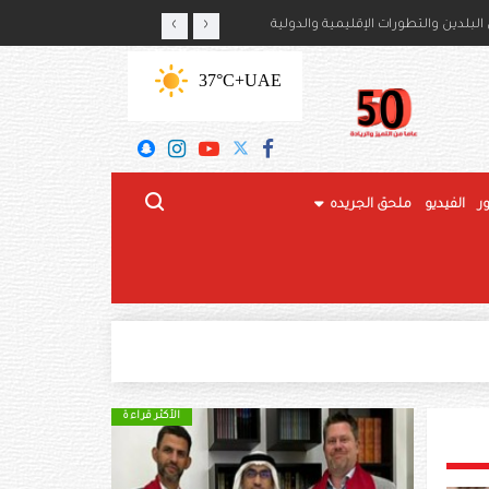
‹
›
أمير حمود بن سعود بن عبدالعزيز آل سعود
لبلدين والتطورات الإقليمية والدولية
+37°C
UAE
ر
الفيديو
ملحق الجريده
الأكثر قراءة
الأكثر قراءة