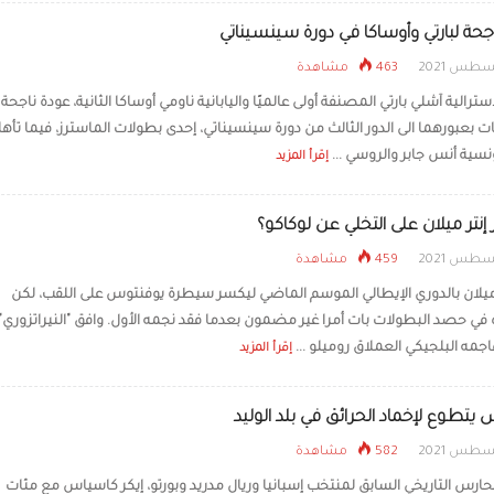
جحة لبارتي وأوساكا في دورة سينسيناتي
463 مشاهدة
ترالية آشلي بارتي المصنفة أولى عالميًا واليابانية ناومي أوساكا الثانية، عودة ناجحة 
ت بعبورهما الى الدور الثالث من دورة سينسيناتي، إحدى بطولات الماسترز، فيما تأه
ونسية أنس جابر والروسي ...
إقرأ المزيد
 إنتر ميلان على التخلي عن لوكاكو؟
459 مشاهدة
 ميلان بالدوري الإيطالي الموسم الماضي ليكسر سيطرة يوفنتوس على اللقب، لكن
 في حصد البطولات بات أمرا غير مضمون بعدما فقد نجمه الأول. وافق "النيراتزوري"
جمه البلجيكي العملاق روميلو ...
إقرأ المزيد
يتطوع لإخماد الحرائق في بلد الوليد
582 مشاهدة
حارس التاريخي السابق لمنتخب إسبانيا وريال مدريد وبورتو، إيكر كاسياس مع مئات