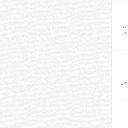
إلى
لت
 على