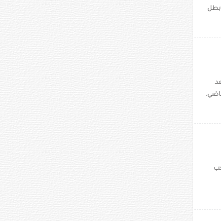
 بطل
عد
ماضي.
ع المنتخب