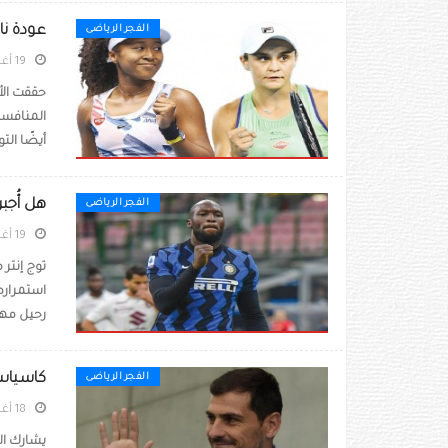
عودة نا
الفجر الرياضى
19 أغسطس 2021
حققت الأس
المنافسا
أيضًا الت
هل أُجبر
الفجر الرياضى
19 أغسطس 2021
توج إنتر
استمراره
رحيل مها
كاسياس 
الفجر الرياضى
18 أغسطس 2021
يشارك ال