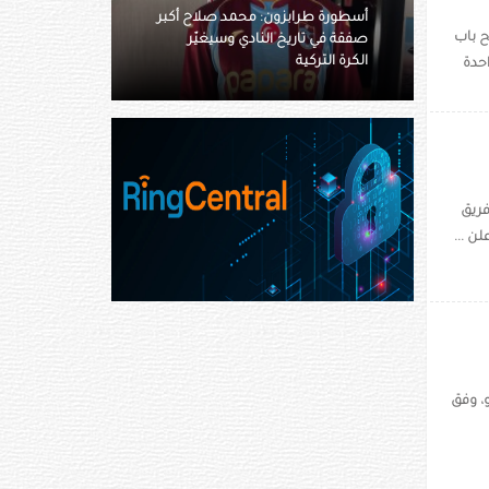
حمد صلاح أكبر
لم يفعلها مع كريستيانو رونالدو..
ح باب
دي وسيغيّر
لماذا رضخ فلورنتينو بيريز أمام
فينيسيوس؟
202-2022، التي تعد واحدة
فريق
ن ...
و، وفق