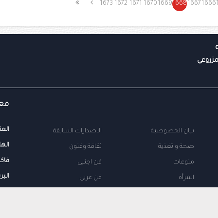
1673
1672
1671
1670
1669
1668
1667
1666
معل
العن
بيان الخصوصية
الاصدارات السابقة
الها
صحة و تغذية
ثقافة وفنون
فاك
منوعات
فن اجنبى
البر
المرأة
فن عربى
محلية
اتصل بنا
طب
اعلن معنا