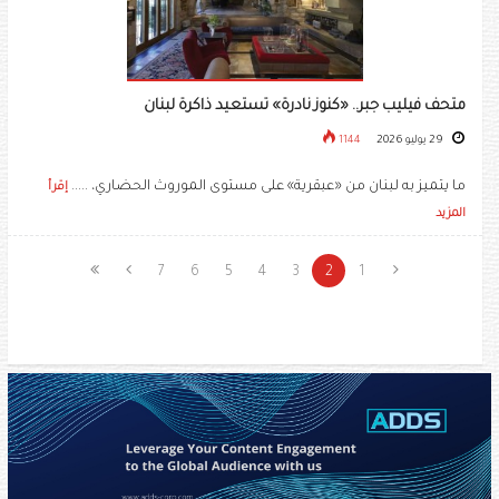
متحف فيليب جبر.. «كنوز نادرة» تستعيد ذاكرة لبنان
29 يوليو 2026
1144
ما يتميز به لبنان من «عبقرية» على مستوى الموروث الحضاري، .....
إقرأ
المزيد
7
6
5
4
3
2
1