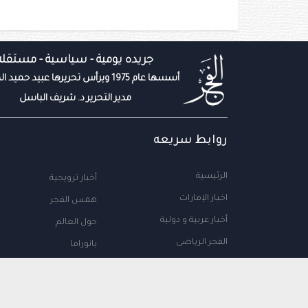
جريده يومية - سياسية - مستقله
أسسها عام 1975 ويرأس تحريرها عبيد حميد المزروعي
مدير التحرير د. شريف الباسل
روابط سريعه
الرئيسية
أخبار ترويجية
اخبار الإمارات
همس الفجر
أخبار عربية و دولية
حول العالم
الفجر الرياضى
بانوراما
المال والاعمال
سياحة
مجتمع الإمارات
علوم