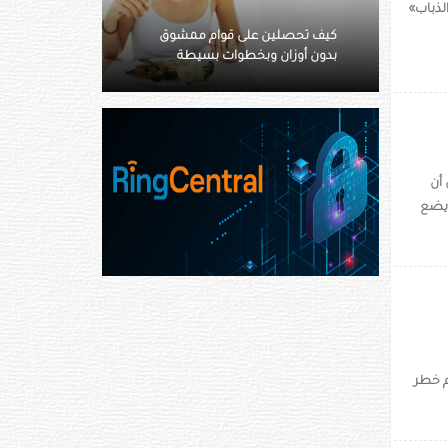
لذباب»
م ممشوق
دراسة تهدم نظريات قديمة..
بسيطة
الاكتئاب ليس خللًا بالدماغ
أن
 يضع
م خطر