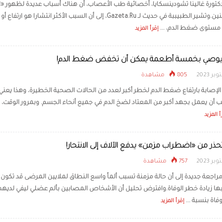
دكتورة غالينا تشودينسكايا، أخصائية طب الأعصاب، أن هناك أسباب عديدة لظهور «ا
أمام العينين.وتشير الطبيببة في حديث لـ Gazeta.Ru، إلى أن السبب الأكثر انتشارا هو ارتفاع أو
كيف تحصلين على قوا
بدون أوزان وبخطوات 
مستوى ضغط الدم، ...
إقرأ المزيد
وصي بخمسة أطعمة يمكن أن تخفض ضغط الدم!
805 مشاهدة
إصابة بارتفاع ضغط الدم لخطر أكبر لعدد من الحالات الصحية الخطيرة، وهذا يعني 
 أن يعمل بجهد أكبر من المعتاد لضخ الدم في جميع أنحاء الجسم. وبمرور الوقت،
أ المزيد
حذر من «اضطراب مزمن» يدفع الآلاف إلى الانتحار!
757 مشاهدة
اجعة جديدة إلى أن حالة مزمنة تسبب ألماً واسع النطاق لملايين المرضى قد تكون
ها زيادة خطر الوفاة.وافترض تحليل أن الأشخاص المصابين بألم عضلي ليفي لديه
وفاة بنسبة ...
إقرأ المزيد