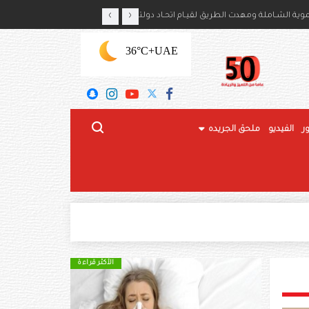
‹
›
ايكا بذكرى استقلال بلديهما
ة الشـاملة ومهدت الطريق لقيـام اتحـاد دولتنـا
+36°C
UAE
ر
الفيديو
ملحق الجريده
الأكثر قراءة
الأكثر قراءة