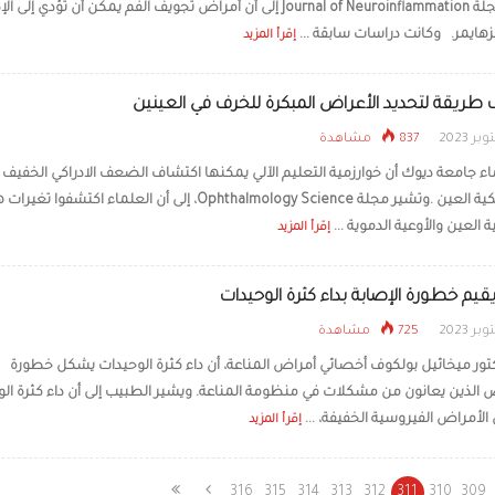
وتشير مجلة Journal of Neuroinflammation إلى أن أمراض تجويف الفم يمكن أن تؤدي إلى
هايمر. وكانت دراسات سابقة ...
إقرأ المزيد
طريقة لتحديد الأعراض المبكرة للخرف في العينين
837 مشاهدة
اء جامعة ديوك أن خوارزمية التعليم الآلي يمكنها اكتشاف الضعف الادراكي الخفيف 
صور شبكية العين .وتشير مجلة Ophthalmology Science، إلى أن العلماء اكتشفوا
العين والأوعية الدموية ...
إقرأ المزيد
يم خطورة الإصابة بداء كثرة الوحيدات
725 مشاهدة
كتور ميخائيل بولكوف أخصائي أمراض المناعة، أن داء كثرة الوحيدات يشكل خطورة
الذين يعانون من مشكلات في منظومة المناعة. ويشير الطبيب إلى أن داء كثرة ال
الأمراض الفيروسية الخفيفة، ...
إقرأ المزيد
316
315
314
313
312
311
310
309