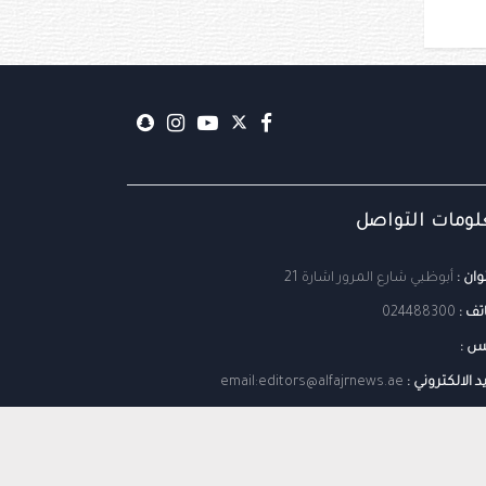
ومات التواصل
وان :
أبوظبي شارع المرور اشارة 21
تف :
024488300
س :
يد الالكتروني :
email:editors@alfajrnews.ae