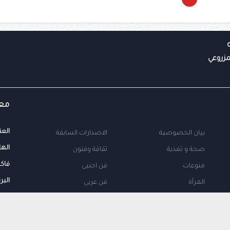
معل
العن
بيان الخصوصية
الاصدارات السابقة
الها
صحة و تغذية
ثقافة وفنون
فاك
منوعات
فن اجنبى
البر
المرأة
فن عربى
محلية
اتصل بنا
طب
اعلن معنا