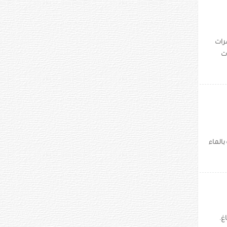
رات
ت
تخفيفه بالماء
لدماغ.