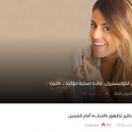
طوال موسم نزلات البرد..
تفارقهم الإنفلونزا
فوائد الليمون
24 أكتوبر 2023
مشاهده 1379
ر لظهور «الذباب» أمام العينين
801 مشاهدة