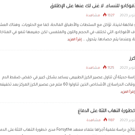
أفوكادو للنساء.. لا غنى لك عنها على الإطلاق
1327 مشاهدة
و فاكهة لذيذة، تؤكل مع السلطات والأطباق المالحة، كما مع الحلويات. وهناك العش
 الأفوكادو، التي تختلف في الحجم واللون والملمس؛ لكن جميعها تنمو في المناخا
ة، وعندما يتم حصادها، يتحول ...
إقرأ المزيد
كرز
1125 مشاهدة
سة حديثة أن تناول عصير الكرز الطبيعى يساعد بشكل كبير في خفض ضغط الدم
المرتفع. وقالت الدراسة إن الأشخاص الذين تناولوا 60 ملم من عصير الكرز المركز بعد 
إقرأ المزيد
رة التهاب اللثة على الدماغ
1187 مشاهدة
أظهرت نتائج دراسة علمية أجراها علماء معهد Forsythe مدى خطورة التهاب اللثة على ا