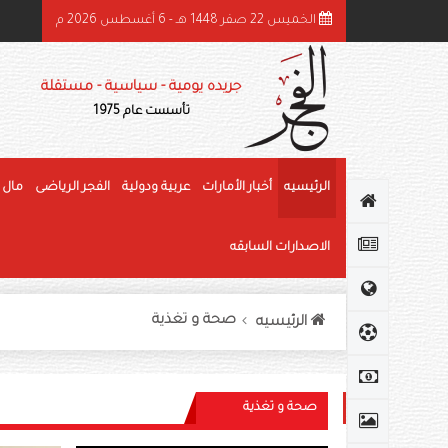
الخميس 22 صفر 1448 هـ - 6 أغسطس 2026 م
ميد بن راشد: الشيخ زايد قائد عظيم وحّد الصف وأرسى دعائم النهضة وغرس قيم العط
جريده يومية - سياسية - مستقلة
تأسست عام 1975
الرئيسيه
أخبار الأمارات
عربية ودولية
الفجر الرياضى
مال 
الاصدارات السابقه
صحة و تغذية
الرئيسيه
صحة و تغذية