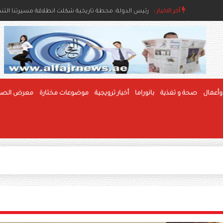
رئيس الدولة ونائباه يهنئون رئيس بوليفيا وحاكم عام جام
اء والإنسانية
أخر الاخبار :
رئيس الدولة: محطة تاريخية شكلت انطلاقة مسيرتنا التنموي
وأعمال
صحة و تغذية
بانوراما
أخبار ترويجية
موضوعات مختارة
معرض الصو