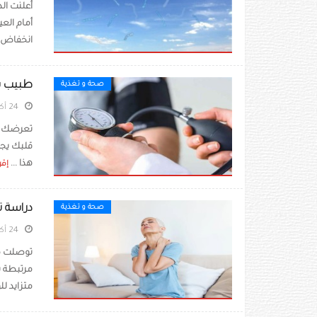
أعلنت ال
انخفاض 
طبيب ي
صحة و تغذية
24 أكتوبر 2023
تعرضك ال
قلبك يجب
هذا ...
إقر
دراسة ت
صحة و تغذية
24 أكتوبر 2023
توصلت مر
مرتبطة ب
متزايد لل